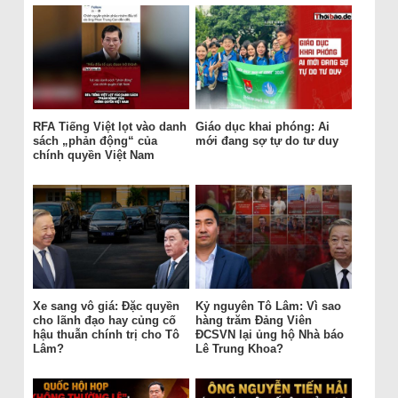
RFA Tiếng Việt lọt vào danh
Giáo dục khai phóng: Ai
sách „phản động“ của
mới đang sợ tự do tư duy
chính quyền Việt Nam
Xe sang vô giá: Đặc quyền
Kỷ nguyên Tô Lâm: Vì sao
cho lãnh đạo hay củng cố
hàng trăm Đảng Viên
hậu thuẫn chính trị cho Tô
ĐCSVN lại ủng hộ Nhà báo
Lâm?
Lê Trung Khoa?