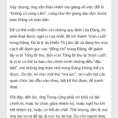
Vậy nhưng, ông vẫn thản nhiên rao giảng về việc đốt lò
“không có vùng cấm”, cũng như lên giọng đạo đức trước
toàn Đảng và toàn dân.
Để có thể miễn nhiễm với những quy định của Đảng, thì
phải đoạt được ngôi vị cao nhất, để trở thành “trùm cuối”
trong Đảng. Đó là lý do khiến Tô Lâm đã và đang tìm mọi
cách để đánh gục các “đồng chí” trong Đảng, để giành
lấy vị trí Tổng Bí thư. Bởi vị trí Tổng Bí thư là “trùm cuối”,
là vị trí có thể tự ban cho chính mình những điều “đặc
biệt”, mà những ông trùm nhỏ trong Đảng không thể có
được. Do đó, nó như một thứ “ma lực”, nó cuốn hút các
quan chức lao đầu vào nhau, bất kể thủ đoạn, để tranh
đoạt.
Rồi đây, đến lúc, ông Trọng cũng phải rời khỏi vũ đài
chính trị, hoặc từ chức giữa nhiệm kỳ, hoặc nghỉ hư khi
hết nhiệm kỳ, hoặc có thể do chết. Thế nhưng, tiền lệ mà
ông tạo ra và để lại, là cực kỳ tai hại. Dù cho người thay