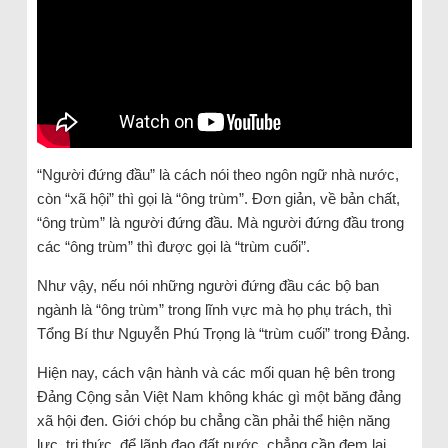
“Người đứng đầu” là cách nói theo ngôn ngữ nhà nước,
còn “xã hội” thì gọi là “ông trùm”. Đơn giản, về bản chất,
“ông trùm” là người đứng đầu. Mà người đứng đầu trong
các “ông trùm” thì được gọi là “trùm cuối”.
Như vậy, nếu nói những người đứng đầu các bộ ban
ngành là “ông trùm” trong lĩnh vực mà họ phụ trách, thì
Tổng Bí thư Nguyễn Phú Trọng là “trùm cuối” trong Đảng.
Hiện nay, cách vận hành và các mối quan hệ bên trong
Đảng Cộng sản Việt Nam không khác gì một băng đảng
xã hội đen. Giới chóp bu chẳng cần phải thể hiện năng
lực, tri thức, để lãnh đạo đất nước, chẳng cần đem lại