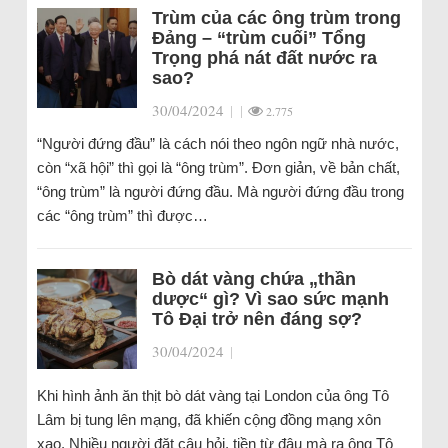
Trùm của các ông trùm trong
Đảng – “trùm cuối” Tổng
Trọng phá nát đất nước ra
sao?
30/04/2024
|
|
2.775
“Người đứng đầu” là cách nói theo ngôn ngữ nhà nước,
còn “xã hội” thì gọi là “ông trùm”. Đơn giản, về bản chất,
“ông trùm” là người đứng đầu. Mà người đứng đầu trong
các “ông trùm” thì được…
Bò dát vàng chứa „thần
dược“ gì? Vì sao sức mạnh
Tô Đại trở nên đáng sợ?
30/04/2024
|
Khi hình ảnh ăn thịt bò dát vàng tại London của ông Tô
Lâm bị tung lên mạng, đã khiến cộng đồng mạng xôn
xao. Nhiều người đặt câu hỏi, tiền từ đâu mà ra ông Tô