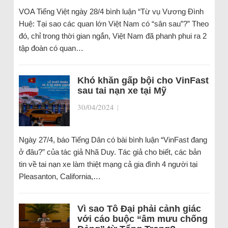
VOA Tiếng Việt ngày 28/4 bình luận “Từ vụ Vương Đình
Huệ: Tại sao các quan lớn Việt Nam có “sân sau”?” Theo
đó, chỉ trong thời gian ngắn, Việt Nam đã phanh phui ra 2
tập đoàn có quan…
Khó khăn gấp bội cho VinFast
sau tai nạn xe tại Mỹ
30/04/2024
|
Ngày 27/4, báo Tiếng Dân có bài bình luận “VinFast đang
ở đâu?” của tác giả Nhã Duy. Tác giả cho biết, các bản
tin về tai nạn xe làm thiệt mạng cả gia đình 4 người tại
Pleasanton, California,…
Vì sao Tô Đại phải cảnh giác
với cáo buộc “âm mưu chống