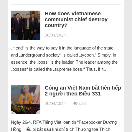
How does Vietnamese
communist chief destroy
country?
30/04/2024
|
„Head“ is the way to say it in the language of the state,
and „underground society“ is called „tycoon.“ Simply, in
essence, the „boss“ is the leader. The leader among the
„bosses“ is called the „supreme boss.“ Thus, if it…
Công an Việt Nam bắt liên tiếp
2 người theo Điều 331
30/04/2024
|
|
1.267
Ngày 26/4, RFA Tiếng Việt loan tin “Facebooker Dương
Hồng Hiếu bị bắt sau khi chỉ trích Thượng tọa Thích