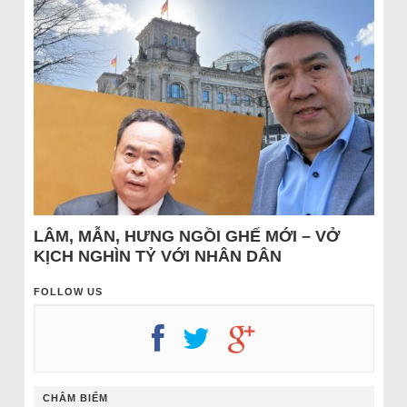
LÂM, MẪN, HƯNG NGỒI GHẾ MỚI – VỞ
KỊCH NGHÌN TỶ VỚI NHÂN DÂN
FOLLOW US
CHÂM BIẾM