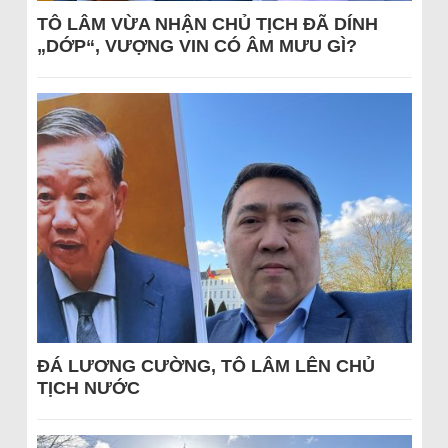
TÔ LÂM VỪA NHẬN CHỦ TỊCH ĐÃ DÍNH
„DỚP“, VƯỢNG VIN CÓ ÂM MƯU GÌ?
ĐÁ LƯƠNG CƯỜNG, TÔ LÂM LÊN CHỦ
TỊCH NƯỚC