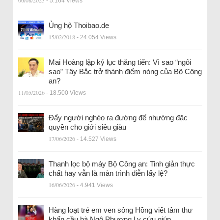
06/08/2023
- 5.164 Views
Ủng hộ Thoibao.de
15/02/2018
- 24.054 Views
Mai Hoàng lập kỷ lục thăng tiến: Vì sao “ngôi
sao” Tây Bắc trở thành điểm nóng của Bộ Công
an?
11/05/2026
- 18.500 Views
Đẩy người nghèo ra đường để nhường đặc
quyền cho giới siêu giàu
17/06/2026
- 14.527 Views
Thanh lọc bộ máy Bộ Công an: Tinh giản thực
chất hay vẫn là màn trình diễn lấy lệ?
16/06/2026
- 4.941 Views
Hàng loạt trẻ em ven sông Hồng viết tâm thư
khẩn cầu bà Ngô Phương Ly cứu giúp