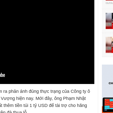
06/08
 ra phản ánh đúng thực trạng của Công ty ô
t Vượng hiện nay. Mới đây, ông Phạm Nhật
 thêm tiền túi 1 tỷ USD để tài trợ cho hãng
ên đà thua lỗ.