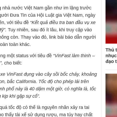
ng nhà nước Việt Nam gần như im lặng trước
Người Đưa Tin của Hội Luật gia Việt Nam, ngày
ên, với tiêu đề
“Kết quả điều tra ban đầu vụ xe
Mỹ”.
Tuy nhiên, sau đó ít lâu, khi truy cập vào
không còn. Thay vào đó, link bài báo dẫn người
hoàn toàn khác.
Thủ 
nhục 
g một status với tiêu đề
“VinFast làm thinh –
đạo 
”,
cho biết:
đi xe VinFast đụng vào cây sồi bốc cháy, khoảng
on, bắc California. Tốc độ cho phép lái trên
h phố này là 40 dặm một giờ, có nghĩa là, tốc
 kịp khi gặp sự cố”.
quá tốc độ có thể là nguyên nhân xảy ra tai
o thấy tài xế sử dụng rượu, ma túy hay chất