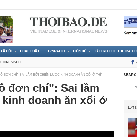
 đã được chính thức xác nhận
3 Jahren ago
XÃ HỘI
PHÁP LUẬT
TV&RADIO
LIÊN HỆ
TÀI TRỢ CHO THOIBAO.D
CHINESISCH
F
VÔ ĐƠN CHÍ”: SAI LẦM BỞI CHIẾN LƯỢC KINH DOANH ĂN XỔI Ở THÌ?
SEARC
ô đơn chí”: Sai lầm
 kinh doanh ăn xổi ở
LAT