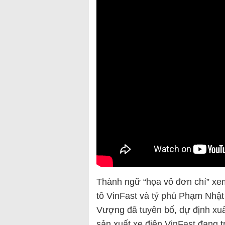
Thành ngữ “họa vô đơn chí” xem
tô VinFast và tỷ phú Phạm Nhậ
Vượng đã tuyên bố, dự định xuất
sản xuất xe điện VinFast đang tr