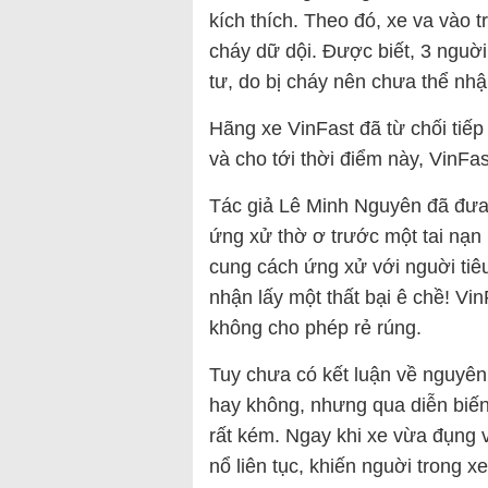
kích thích. Theo đó, xe va vào t
cháy dữ dội. Được biết, 3 nguờ
tư, do bị cháy nên chưa thể nhậ
Hãng xe VinFast đã từ chối tiế
và cho tới thời điểm này, VinFast
Tác giả Lê Minh Nguyên đã đưa
ứng xử thờ ơ trước một tai nạ
cung cách ứng xử với nguời tiê
nhận lấy một thất bại ê chề! Vi
không cho phép rẻ rúng.
Tuy chưa có kết luận về nguyên
hay không, nhưng qua diễn biến 
rất kém. Ngay khi xe vừa đụng 
nổ liên tục, khiến nguời trong x