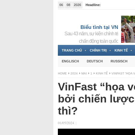
06
08
2026
Headline:
Tin bà Nguyễn Thị Thanh Nhàn đang ẩn náu tại Đức
Biểu tình tại VN
Sau 43 năm, sự kiện chính trị
chấn động toàn quốc
TRANG CHỦ
CHÍNH TRỊ
KINH TẾ
ENGLISCH
DEUTSCH
RUSSISCH
HOME
2024
MAI
1
KINH TẾ
VINFAST “HỌA 
VinFast “họa v
bởi chiến lược
thì?
01/05/2024
|