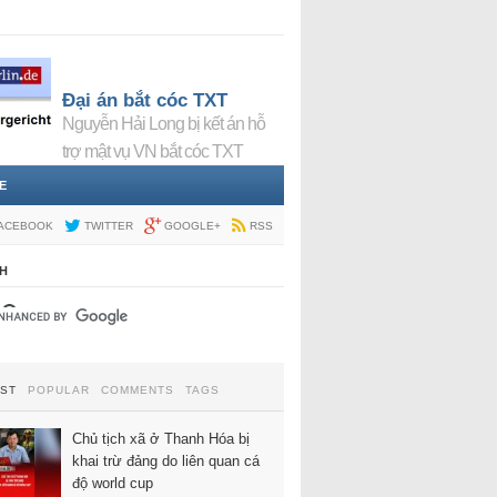
Đại án bắt cóc TXT
Nguyễn Hải Long bị kết án hỗ
trợ mật vụ VN bắt cóc TXT
E
ACEBOOK
TWITTER
GOOGLE+
RSS
H
EST
POPULAR
COMMENTS
TAGS
Chủ tịch xã ở Thanh Hóa bị
khai trừ đảng do liên quan cá
độ world cup