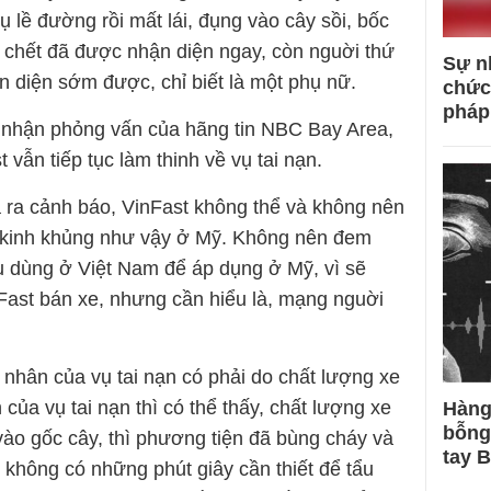
rụ lề đường rồi mất lái, đụng vào cây sồi, bốc
i chết đã được nhận diện ngay, còn nguời thứ
Sự n
n diện sớm được, chỉ biết là một phụ nữ.
chức
pháp
p nhận phỏng vấn của hãng tin NBC Bay Area,
 vẫn tiếp tục làm thinh về vụ tai nạn.
 ra cảnh báo, VinFast không thể và không nên
n kinh khủng như vậy ở Mỹ. Không nên đem
u dùng ở Việt Nam để áp dụng ở Mỹ, vì sẽ
nFast bán xe, nhưng cần hiểu là, mạng nguời
 nhân của vụ tai nạn có phải do chất lượng xe
của vụ tai nạn thì có thể thấy, chất lượng xe
Hàng
bỗng
vào gốc cây, thì phương tiện đã bùng cháy và
tay 
e không có những phút giây cần thiết để tẩu