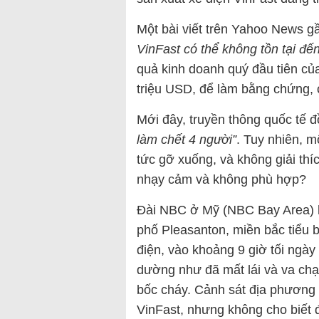
Một bài viết trên Yahoo News gầ
VinFast có thể không tồn tại đế
quả kinh doanh quý đầu tiên củ
triệu USD, để làm bằng chứng,
Mới đây, truyền thông quốc tế đ
làm chết 4 người”
. Tuy nhiên, m
tức gỡ xuống, và không giải thíc
nhạy cảm và không phù hợp?
Đài NBC ở Mỹ (NBC Bay Area) h
phố Pleasanton, miền bắc tiểu ba
điện, vào khoảng 9 giờ tối ngày 
dường như đã mất lái và va chạm
bốc cháy. Cảnh sát địa phương đ
VinFast, nhưng không cho biết 