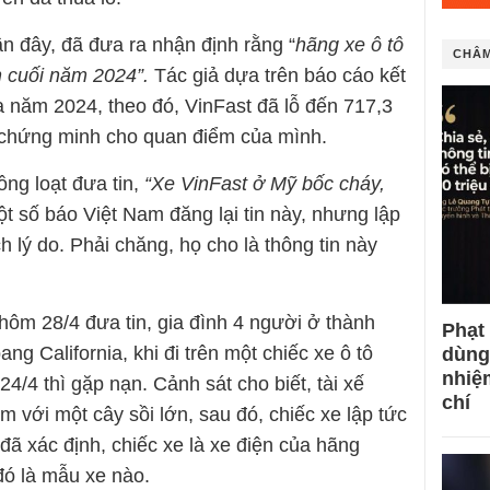
n đây, đã đưa ra nhận định rằng “
hãng xe ô tô
CHÂM
n cuối năm 2024”.
Tác giả dựa trên báo cáo kết
a năm 2024, theo đó, VinFast đã lỗ đến 717,3
 chứng minh cho quan điểm của mình.
ồng loạt đưa tin,
“Xe VinFast ở Mỹ bốc cháy,
ột số báo Việt Nam đăng lại tin này, nhưng lập
h lý do. Phải chăng, họ cho là thông tin này
ôm 28/4 đưa tin, gia đình 4 người ở thành
Phạt
ng California, khi đi trên một chiếc xe ô tô
dùng
nhiệ
24/4 thì gặp nạn. Cảnh sát cho biết, tài xế
chí
 với một cây sồi lớn, sau đó, chiếc xe lập tức
ã xác định, chiếc xe là xe điện của hãng
đó là mẫu xe nào.