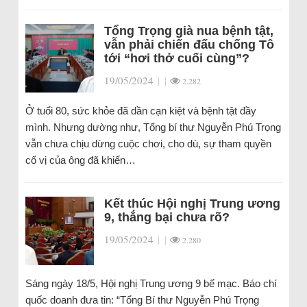
Tổng Trọng già nua bệnh tật,
vẫn phải chiến đấu chống Tô
tới “hơi thở cuối cùng”?
19/05/2024
|
|
2.282
Ở tuổi 80, sức khỏe đã dần cạn kiệt và bệnh tật đầy
mình. Nhưng dường như, Tổng bí thư Nguyễn Phú Trọng
vẫn chưa chịu dừng cuộc chơi, cho dù, sự tham quyền
cố vị của ông đã khiến…
Kết thúc Hội nghị Trung ương
9, thắng bại chưa rõ?
19/05/2024
|
|
2.280
Sáng ngày 18/5, Hội nghị Trung ương 9 bế mạc. Báo chí
quốc doanh đưa tin: “Tổng Bí thư Nguyễn Phú Trọng