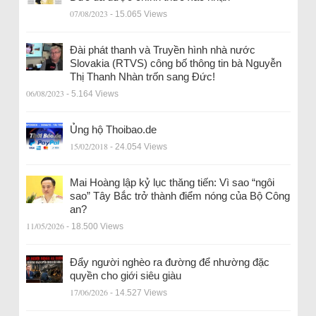
07/08/2023
- 15.065 Views
Đài phát thanh và Truyền hình nhà nước
Slovakia (RTVS) công bố thông tin bà Nguyễn
Thị Thanh Nhàn trốn sang Đức!
06/08/2023
- 5.164 Views
Ủng hộ Thoibao.de
15/02/2018
- 24.054 Views
Mai Hoàng lập kỷ lục thăng tiến: Vì sao “ngôi
sao” Tây Bắc trở thành điểm nóng của Bộ Công
an?
11/05/2026
- 18.500 Views
Đẩy người nghèo ra đường để nhường đặc
quyền cho giới siêu giàu
17/06/2026
- 14.527 Views