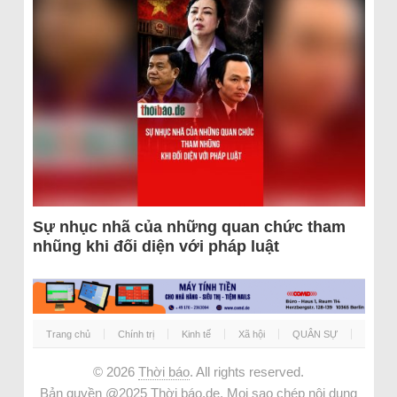
Sự nhục nhã của những quan chức tham
nhũng khi đối diện với pháp luật
Trang chủ
Chính trị
Kinh tế
Xã hội
QUÂN SỰ
© 2026
Thời báo
. All rights reserved.
Bản quyền @2025 Thời báo.de. Mọi sao chép nội dung