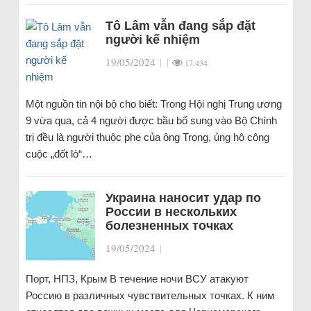
Tô Lâm vẫn đang sắp đặt
người kế nhiệm
19/05/2024
|
|
17.434
Một nguồn tin nội bộ cho biết: Trong Hội nghị Trung ương
9 vừa qua, cả 4 người được bầu bổ sung vào Bộ Chính
trị đều là người thuộc phe của ông Trọng, ủng hộ công
cuộc „đốt lò“…
Украина наносит удар по
России в нескольких
болезненных точках
19/05/2024
|
Порт, НПЗ, Крым В течение ночи ВСУ атакуют
Россию в различных чувствительных точках. К ним