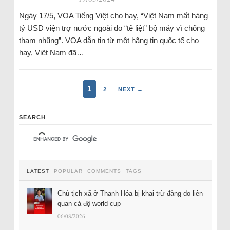
Ngày 17/5, VOA Tiếng Việt cho hay, “Việt Nam mất hàng
tỷ USD viện trợ nước ngoài do “tê liệt” bộ máy vì chống
tham nhũng”. VOA dẫn tin từ một hãng tin quốc tế cho
hay, Việt Nam đã…
1
2
NEXT →
SEARCH
LATEST
POPULAR
COMMENTS
TAGS
Chủ tịch xã ở Thanh Hóa bị khai trừ đảng do liên
quan cá độ world cup
06/08/2026