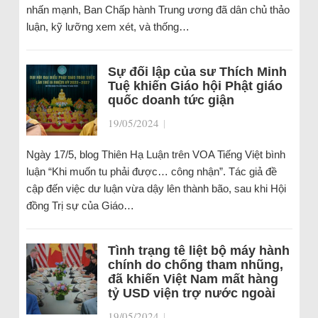
nhấn mạnh, Ban Chấp hành Trung ương đã dân chủ thảo
luận, kỹ lưỡng xem xét, và thống…
Sự đối lập của sư Thích Minh
Tuệ khiến Giáo hội Phật giáo
quốc doanh tức giận
19/05/2024
|
Ngày 17/5, blog Thiên Hạ Luận trên VOA Tiếng Việt bình
luận “Khi muốn tu phải được… công nhận”. Tác giả đề
cập đến việc dư luận vừa dậy lên thành bão, sau khi Hội
đồng Trị sự của Giáo…
Tình trạng tê liệt bộ máy hành
chính do chống tham nhũng,
đã khiến Việt Nam mất hàng
tỷ USD viện trợ nước ngoài
19/05/2024
|