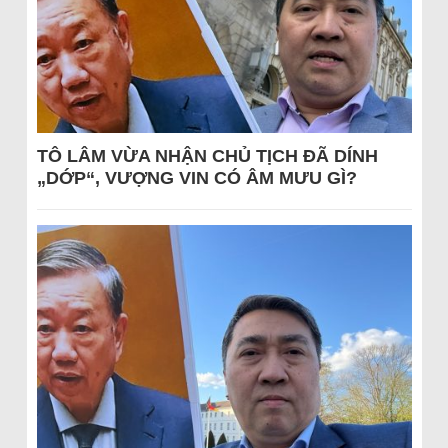
TÔ LÂM VỪA NHẬN CHỦ TỊCH ĐÃ DÍNH
„DỚP“, VƯỢNG VIN CÓ ÂM MƯU GÌ?