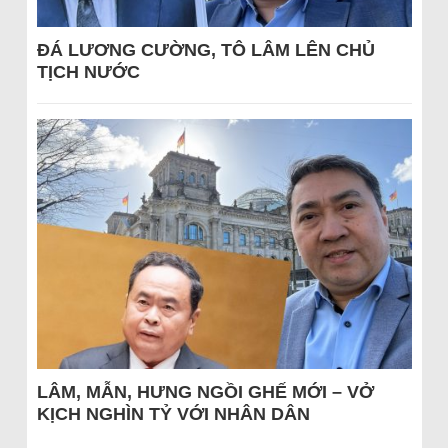
ĐÁ LƯƠNG CƯỜNG, TÔ LÂM LÊN CHỦ
TỊCH NƯỚC
LÂM, MẪN, HƯNG NGỒI GHẾ MỚI – VỞ
KỊCH NGHÌN TỶ VỚI NHÂN DÂN