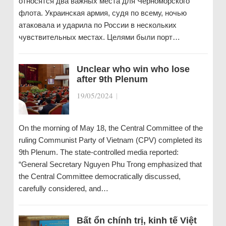
относятся два важных места для Черноморского
флота. Украинская армия, судя по всему, ночью
атаковала и ударила по России в нескольких
чувствительных местах. Целями были порт…
Unclear who win who lose
after 9th Plenum
19/05/2024
|
On the morning of May 18, the Central Committee of the
ruling Communist Party of Vietnam (CPV) completed its
9th Plenum. The state-controlled media reported:
“General Secretary Nguyen Phu Trong emphasized that
the Central Committee democratically discussed,
carefully considered, and…
Bất ổn chính trị, kinh tế Việt