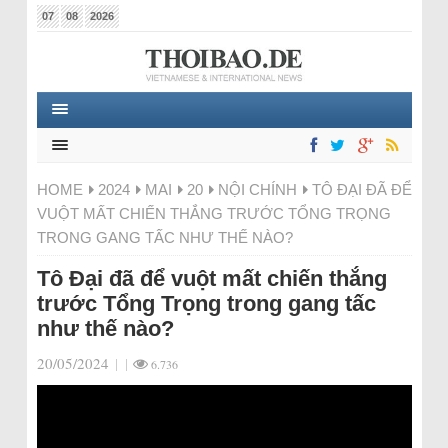
07
08
2026
HOME
2024
MAI
20
NỘI CHÍNH
TÔ ĐẠI ĐÃ ĐỂ
VUỘT MẤT CHIẾN THẮNG TRƯỚC TỔNG TRỌNG
TRONG GANG TẤC NHƯ THẾ NÀO?
Tô Đại đã để vuột mất chiến thắng
trước Tổng Trọng trong gang tấc
như thế nào?
20/05/2024
|
|
6.736