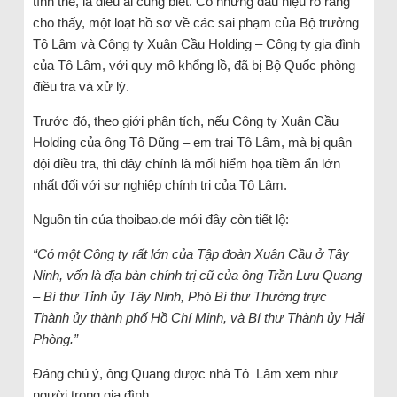
tình thế, là điều ai cũng biết. Có những dấu hiệu rõ ràng
cho thấy, một loạt hồ sơ về các sai phạm của Bộ trưởng
Tô Lâm và Công ty Xuân Cầu Holding – Công ty gia đình
của Tô Lâm, với quy mô khổng lồ, đã bị Bộ Quốc phòng
điều tra và xử lý.
Trước đó, theo giới phân tích, nếu Công ty Xuân Cầu
Holding của ông Tô Dũng – em trai Tô Lâm, mà bị quân
đội điều tra, thì đây chính là mối hiểm họa tiềm ẩn lớn
nhất đối với sự nghiệp chính trị của Tô Lâm.
Nguồn tin của thoibao.de mới đây còn tiết lộ:
“Có một Công ty rất lớn của Tập đoàn Xuân Cầu ở Tây
Ninh, vốn là địa bàn chính trị cũ của ông Trần Lưu Quang
– Bí thư Tỉnh ủy Tây Ninh, Phó Bí thư Thường trực
Thành ủy thành phố Hồ Chí Minh, và Bí thư Thành ủy Hải
Phòng.”
Đáng chú ý, ông Quang được nhà Tô Lâm xem như
người trong gia đình.