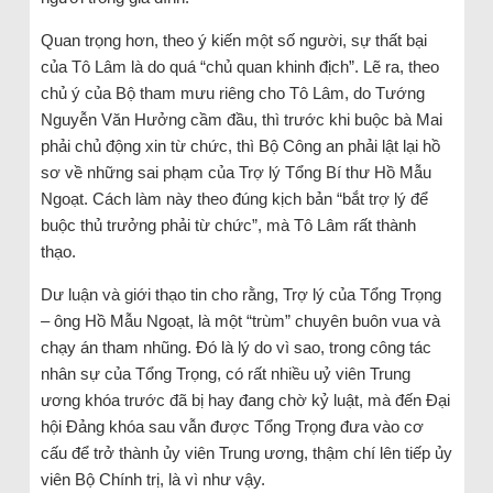
Quan trọng hơn, theo ý kiến một số người, sự thất bại
của Tô Lâm là do quá “chủ quan khinh địch”. Lẽ ra, theo
chủ ý của Bộ tham mưu riêng cho Tô Lâm, do Tướng
Nguyễn Văn Hưởng cầm đầu, thì trước khi buộc bà Mai
phải chủ động xin từ chức, thì Bộ Công an phải lật lại hồ
sơ về những sai phạm của Trợ lý Tổng Bí thư Hồ Mẫu
Ngoạt. Cách làm này theo đúng kịch bản “bắt trợ lý để
buộc thủ trưởng phải từ chức”, mà Tô Lâm rất thành
thạo.
Dư luận và giới thạo tin cho rằng, Trợ lý của Tổng Trọng
– ông Hồ Mẫu Ngoạt, là một “trùm” chuyên buôn vua và
chạy án tham nhũng. Đó là lý do vì sao, trong công tác
nhân sự của Tổng Trọng, có rất nhiều uỷ viên Trung
ương khóa trước đã bị hay đang chờ kỷ luật, mà đến Đại
hội Đảng khóa sau vẫn được Tổng Trọng đưa vào cơ
cấu để trở thành ủy viên Trung ương, thậm chí lên tiếp ủy
viên Bộ Chính trị, là vì như vậy.