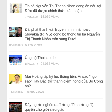
Tin bà Nguyễn Thị Thanh Nhàn đang ẩn náu tại
Đức đã được chính thức xác nhận
07/08/2023
- 15.069 Views
Đài phát thanh và Truyền hình nhà nước
Slovakia (RTVS) công bố thông tin bà Nguyễn
Thị Thanh Nhàn trốn sang Đức!
06/08/2023
- 5.165 Views
Ủng hộ Thoibao.de
15/02/2018
- 24.062 Views
Mai Hoàng lập kỷ lục thăng tiến: Vì sao “ngôi
sao” Tây Bắc trở thành điểm nóng của Bộ Công
an?
11/05/2026
- 18.505 Views
Đẩy người nghèo ra đường để nhường đặc
quyền cho giới siêu giàu