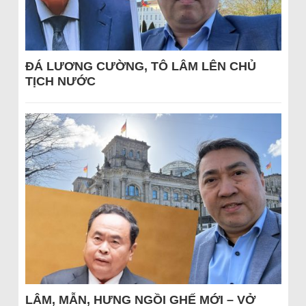
ĐÁ LƯƠNG CƯỜNG, TÔ LÂM LÊN CHỦ
TỊCH NƯỚC
LÂM, MẪN, HƯNG NGỒI GHẾ MỚI – VỞ