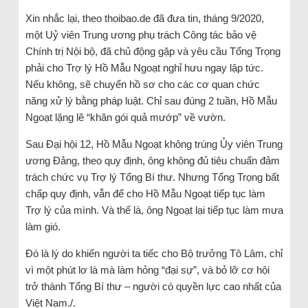
Xin nhắc lại, theo thoibao.de đã đưa tin, tháng 9/2020,
một Uỷ viên Trung ương phụ trách Công tác bảo vệ
Chính trị Nội bộ, đã chủ động gặp và yêu cầu Tổng Trọng
phải cho Trợ lý Hồ Mẫu Ngoạt nghỉ hưu ngay lập tức.
Nếu không, sẽ chuyển hồ sơ cho các cơ quan chức
năng xử lý bằng pháp luật. Chỉ sau đúng 2 tuần, Hồ Mẫu
Ngoạt lặng lẽ “khăn gói quả mướp” về vườn.
Sau Đại hội 12, Hồ Mẫu Ngoạt không trúng Ủy viên Trung
ương Đảng, theo quy định, ông không đủ tiêu chuẩn đảm
trách chức vụ Trợ lý Tổng Bí thư. Nhưng Tổng Trọng bất
chấp quy định, vẫn để cho Hồ Mẫu Ngoạt tiếp tục làm
Trợ lý của mình. Và thế là, ông Ngoạt lại tiếp tục làm mưa
làm gió.
Đó là lý do khiến người ta tiếc cho Bộ trưởng Tô Lâm, chỉ
vì một phút lơ là mà làm hỏng “đại sự”, và bỏ lỡ cơ hội
trở thành Tổng Bí thư – người có quyền lực cao nhất của
Việt Nam./.