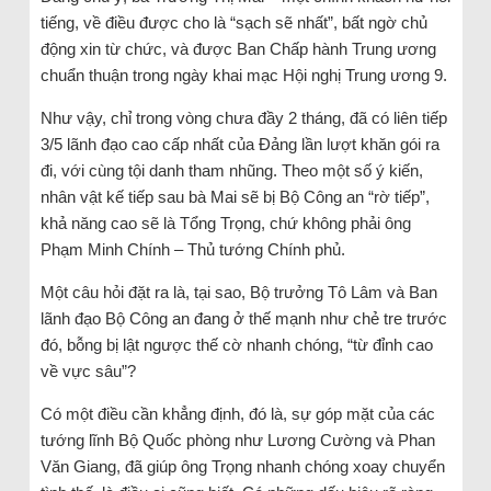
tiếng, về điều được cho là “sạch sẽ nhất”, bất ngờ chủ
động xin từ chức, và được Ban Chấp hành Trung ương
chuẩn thuận trong ngày khai mạc Hội nghị Trung ương 9.
Như vậy, chỉ trong vòng chưa đầy 2 tháng, đã có liên tiếp
3/5 lãnh đạo cao cấp nhất của Đảng lần lượt khăn gói ra
đi, với cùng tội danh tham nhũng. Theo một số ý kiến,
nhân vật kế tiếp sau bà Mai sẽ bị Bộ Công an “rờ tiếp”,
khả năng cao sẽ là Tổng Trọng, chứ không phải ông
Phạm Minh Chính – Thủ tướng Chính phủ.
Một câu hỏi đặt ra là, tại sao, Bộ trưởng Tô Lâm và Ban
lãnh đạo Bộ Công an đang ở thế mạnh như chẻ tre trước
đó, bỗng bị lật ngược thế cờ nhanh chóng, “từ đỉnh cao
về vực sâu”?
Có một điều cần khẳng định, đó là, sự góp mặt của các
tướng lĩnh Bộ Quốc phòng như Lương Cường và Phan
Văn Giang, đã giúp ông Trọng nhanh chóng xoay chuyển