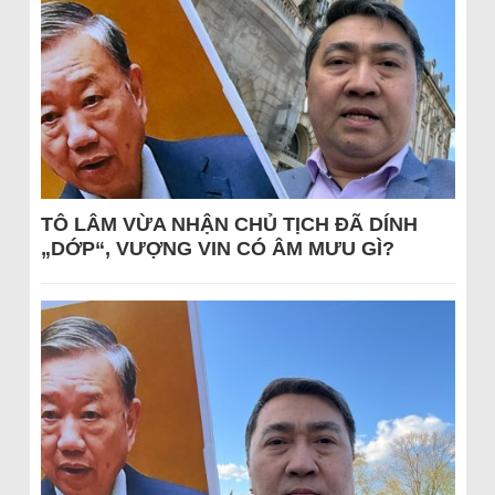
TÔ LÂM VỪA NHẬN CHỦ TỊCH ĐÃ DÍNH
„DỚP“, VƯỢNG VIN CÓ ÂM MƯU GÌ?