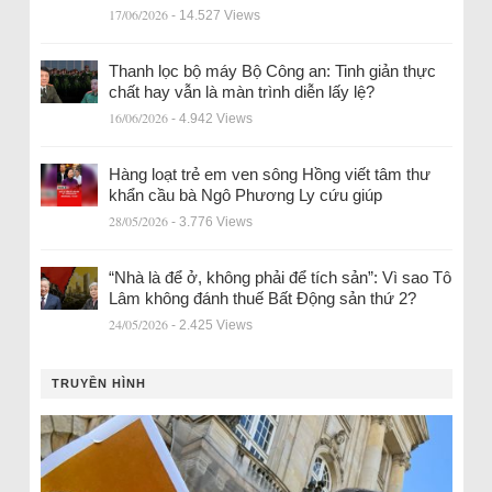
17/06/2026
- 14.527 Views
Thanh lọc bộ máy Bộ Công an: Tinh giản thực
chất hay vẫn là màn trình diễn lấy lệ?
16/06/2026
- 4.942 Views
Hàng loạt trẻ em ven sông Hồng viết tâm thư
khẩn cầu bà Ngô Phương Ly cứu giúp
28/05/2026
- 3.776 Views
“Nhà là để ở, không phải để tích sản”: Vì sao Tô
Lâm không đánh thuế Bất Động sản thứ 2?
24/05/2026
- 2.425 Views
TRUYỀN HÌNH