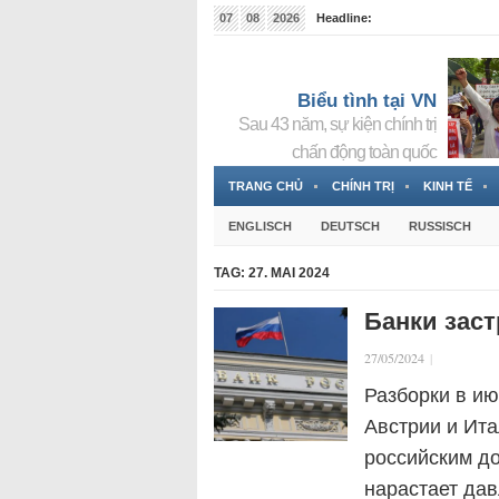
07
08
2026
Headline:
Tin bà Nguyễn Thị Thanh Nhàn đang ẩn náu tại Đức
Biểu tình tại VN
Sau 43 năm, sự kiện chính trị
chấn động toàn quốc
TRANG CHỦ
CHÍNH TRỊ
KINH TẾ
ENGLISCH
DEUTSCH
RUSSISCH
TAG:
27. MAI 2024
Банки зас
27/05/2024
|
Разборки в и
Австрии и Ита
российским д
нарастает дав