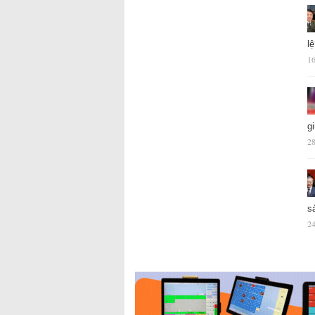
l
16
g
28
s
24