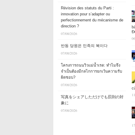
Révision des statuts du Parti :
innovation pour s’adapter ou
perfectionnement du mécanisme de
direction ?
b
Đ
07/08/2026
06
반동 당원은 민족의 복이다
07/08/2026
โครงการถนนวิวแม่น้ำเรด: ทำไมจึง
จำเป็นต้องมีกลไกการยกเว้นความรับ
ผิดชอบ?
07/08/2026
c
11
写真をシェアしただけでも罰則の対
象に
07/08/2026
17