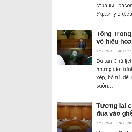
страны навсег
Украину в фе
Tổng Trọng
vô hiệu hóa
27/05/2024
|
|
11.77
Dù tân Chủ tịc
nhưng tiến trì
xếp, bố trí, đ
suôn…
Tương lai c
đua vào ghế
27/05/2024
|
|
1.828