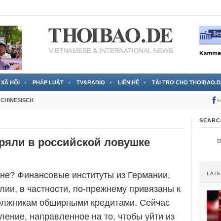
 đã được chính thức xác nhận
3 Jahren ago
XÃ HỘI
PHÁP LUẬT
TV&RADIO
LIÊN HỆ
TÀI TRỢ CHO THOIBAO.D
CHINESISCH
F
SEARC
тряли в российской ловушке
юне? Финансовые институты из Германии,
LAT
лии, в частности, по-прежнему привязаны к
олжникам обширными кредитами. Сейчас
ление, направленное на то, чтобы уйти из