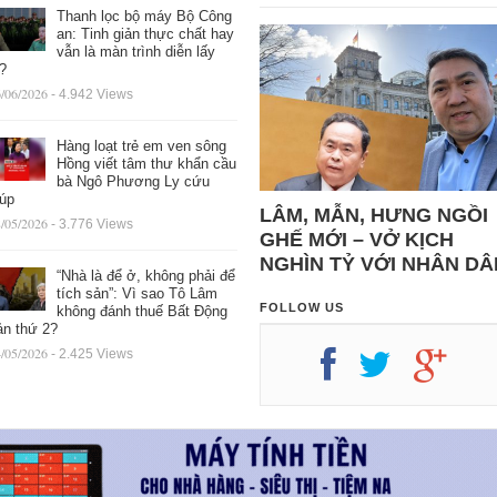
Thanh lọc bộ máy Bộ Công
an: Tinh giản thực chất hay
vẫn là màn trình diễn lấy
ệ?
/06/2026
- 4.942 Views
Hàng loạt trẻ em ven sông
Hồng viết tâm thư khẩn cầu
bà Ngô Phương Ly cứu
iúp
LÂM, MẪN, HƯNG NGỒI
/05/2026
- 3.776 Views
GHẾ MỚI – VỞ KỊCH
NGHÌN TỶ VỚI NHÂN DÂ
“Nhà là để ở, không phải để
tích sản”: Vì sao Tô Lâm
FOLLOW US
không đánh thuế Bất Động
ản thứ 2?
/05/2026
- 2.425 Views