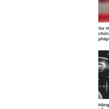
Sự n
chức
pháp
Hàng