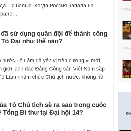
да – с болью. Когда Россия напала на
07/08
врале…
 đã sử dụng quân đội để thành công
 Tô Đại như thế nào?
07/08
7
h nước Tô Lâm đã yên vị trên cương vị mới,
nh giới lãnh đạo Đảng Cộng sản Việt Nam sắp
ể Tô Lâm nhậm chức Chủ tịch nước, không hề
ủa Tô Chủ tịch sẽ ra sao trong cuộc
 Tổng Bí thư tại Đại hội 14?