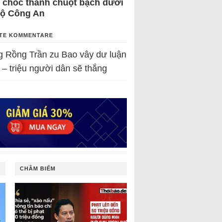
 chốc thành chuột bạch dưới
Bộ Công An
TE KOMMENTARE
g Rồng Trần
zu
Bao vây dư luận
 – triệu người dân sẽ thắng
CHÂM BIẾM