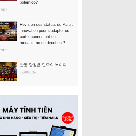
polémico?
/2026
Révision des statuts du Parti :
innovation pour s’adapter ou
perfectionnement du
mécanisme de direction ?
/2026
반동 당원은 민족의 복이다
07/08/2026