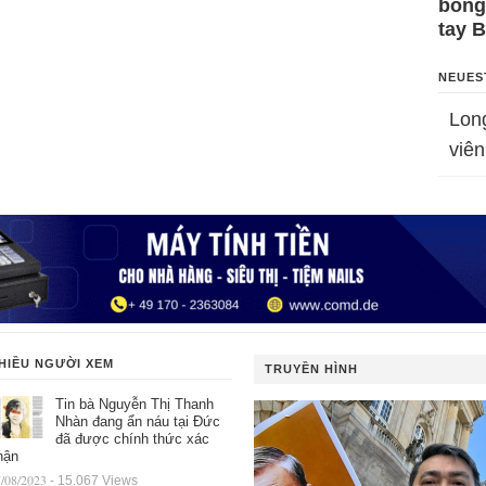
bỗng
tay 
NEUES
Lon
viên
HIỀU NGƯỜI XEM
TRUYỀN HÌNH
Tin bà Nguyễn Thị Thanh
Nhàn đang ẩn náu tại Đức
đã được chính thức xác
hận
/08/2023
- 15.067 Views