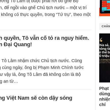
ưởng Tô Lâm bị buộc phải rời bỏ ghế Bộ
, để ngồi vào ghế Chủ tịch nước – một vị trí
 không có thực quyền, trong “Tứ trụ”, theo một
CHÂM
h quyền, Tô vẫn cố tỏ ra nguy hiểm.
n Đại Quang!
g Tô Lâm nhậm chức Chủ tịch nước. Cũng
g cùng ngày, ông bị Phạm Minh Chính tước
ư vậy là, ông Tô Lâm đã không còn là Bộ
g an từ…
Phạt
dùng
ng Việt Nam sẽ còn dậy sóng
nhiệ
chí