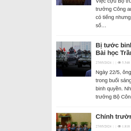
Việc cựu Bộ tr
trưởng Công an
có tiếng nhưng
số…
Bị tước bin
Bài học Trầ
27/05/2024
|
|
5.548
Ngày 22/5, ôn
trong buổi sán
binh quyền. Nh
trưởng Bộ Côn
Chính trườ
27/05/2024
|
|
1.818