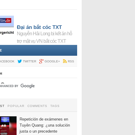
Đại án bắt cóc TXT
Nguyễn Hải Long bị kết án hỗ
trợ mật vụ VN bắt cóc TXT
E
ACEBOOK
TWITTER
GOOGLE+
RSS
H
EST
POPULAR
COMMENTS
TAGS
Repetición de exámenes en
Tuyên Quang: ¿una solución
justa o un precedente