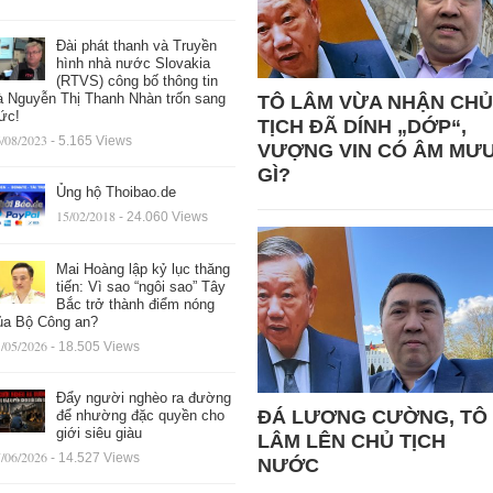
Đài phát thanh và Truyền
hình nhà nước Slovakia
(RTVS) công bố thông tin
à Nguyễn Thị Thanh Nhàn trốn sang
TÔ LÂM VỪA NHẬN CHỦ
ức!
TỊCH ĐÃ DÍNH „DỚP“,
/08/2023
- 5.165 Views
VƯỢNG VIN CÓ ÂM MƯ
GÌ?
Ủng hộ Thoibao.de
15/02/2018
- 24.060 Views
Mai Hoàng lập kỷ lục thăng
tiến: Vì sao “ngôi sao” Tây
Bắc trở thành điểm nóng
ủa Bộ Công an?
/05/2026
- 18.505 Views
Đẩy người nghèo ra đường
ĐÁ LƯƠNG CƯỜNG, TÔ
để nhường đặc quyền cho
giới siêu giàu
LÂM LÊN CHỦ TỊCH
/06/2026
- 14.527 Views
NƯỚC