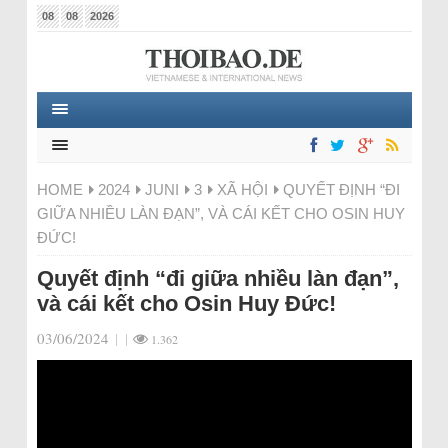
08
08
2026
HOME
2024
JUNI
3
XÃ HỘI
QUYẾT ĐỊNH “ĐI
GIỮA NHIỀU LÀN ĐẠN”, VÀ CÁI KẾT CHO OSIN HUY
ĐỨC!
Quyết định “đi giữa nhiều làn đạn”,
và cái kết cho Osin Huy Đức!
03/06/2024
|
|
1.362