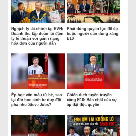
Nghịch lý tài chính tại EVN:
Phải dùng quyền lực để ép
Doanh thu tập đoàn lãi đậm
buộc người dân dùng xăng
tỷ lệ thuận với gánh nặng
E10
hóa đơn của người dân
Ép học văn mẫu từ bé, sao
Chiến dịch tuyên truyền
lại đòi học sinh tư duy đột
xăng E10: Bản chất của sự
phá như Steve Jobs?
áp đặt độc quyền