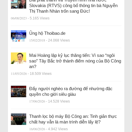
Slovakia (RTVS) công bố thông tin bà Nguyễn
Thị Thanh Nhàn trốn sang Đức!
06/08/2023
- 5.165 Views
Ủng hộ Thoibao.de
15/02/2018
- 24.068 Views
Mai Hoàng lập kỷ lục thăng tiến: Vì sao “ngôi
sao” Tây Bắc trở thành điểm nóng của Bộ Công
an?
11/05/2026
- 18.509 Views
Đẩy người nghèo ra đường để nhường đặc
quyền cho giới siêu giàu
17/06/2026
- 14.528 Views
Thanh lọc bộ máy Bộ Công an: Tinh giản thực
chất hay vẫn là màn trình diễn lấy lệ?
16/06/2026
- 4.942 Views