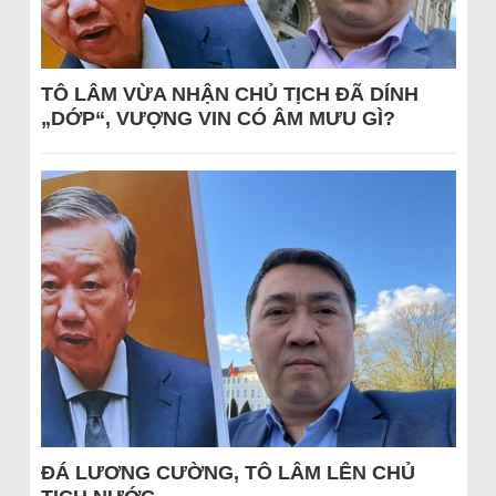
TÔ LÂM VỪA NHẬN CHỦ TỊCH ĐÃ DÍNH
„DỚP“, VƯỢNG VIN CÓ ÂM MƯU GÌ?
ĐÁ LƯƠNG CƯỜNG, TÔ LÂM LÊN CHỦ