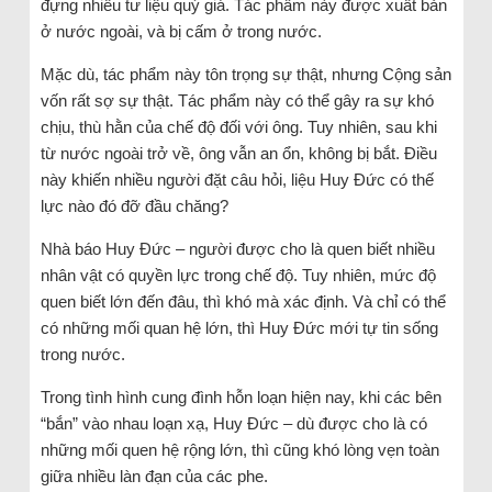
đựng nhiều tư liệu quý giá. Tác phẩm này được xuất bản
ở nước ngoài, và bị cấm ở trong nước.
Mặc dù, tác phẩm này tôn trọng sự thật, nhưng Cộng sản
vốn rất sợ sự thật. Tác phẩm này có thể gây ra sự khó
chịu, thù hằn của chế độ đối với ông. Tuy nhiên, sau khi
từ nước ngoài trở về, ông vẫn an ổn, không bị bắt. Điều
này khiến nhiều người đặt câu hỏi, liệu Huy Đức có thế
lực nào đó đỡ đầu chăng?
Nhà báo Huy Đức – người được cho là quen biết nhiều
nhân vật có quyền lực trong chế độ. Tuy nhiên, mức độ
quen biết lớn đến đâu, thì khó mà xác định. Và chỉ có thể
có những mối quan hệ lớn, thì Huy Đức mới tự tin sống
trong nước.
Trong tình hình cung đình hỗn loạn hiện nay, khi các bên
“bắn” vào nhau loạn xạ, Huy Đức – dù được cho là có
những mối quen hệ rộng lớn, thì cũng khó lòng vẹn toàn
giữa nhiều làn đạn của các phe.