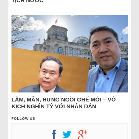
TỊCH NƯỚC
LÂM, MẪN, HƯNG NGỒI GHẾ MỚI – VỞ
KỊCH NGHÌN TỶ VỚI NHÂN DÂN
FOLLOW US