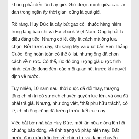
không phải đến tận bây giờ. Giữ được mình giữa các làn
đạn trong ngần ấy thời gian, cũng là quá giỏi.
Rõ ràng, Huy Đức là cây bút gạo cội, thuộc hàng hiếm
trong làng báo chí và Facebook Việt Nam. Ông bị bắt là
điều đáng tiếc. Nhưng có lẽ, đấy là cách mà ông lựa
chọn. Bởi trước đây, khi sang Mỹ và xuất bản Bên Thắng
Cuộc, ông hoàn toàn có thể ở lại, nhưng ông đã chọn
cách về nước. Có thể, lúc đó ông lượng giá được tình
hình, cân đo đong đếm các mối quan hệ, trước khi quyết
định về nước.
Tuy nhiên, 10 năm sau, thời cuộc đã đổi thay, thượng
tầng chính trị có sự dịch chuyển quyền lực lớn, và ông đã
phải trả giá. Nhưng, như ông viết, “thất phu hữu trách”, có
lẽ, chính ông cũng đã lường trước kết cục này.
Việc bắt bớ nhà báo Huy Đức, một lần nữa gióng lên hồi
chuông báo động, về tình trạng vô pháp hiện nay. Đất
nước đang xáo trộn lớn về chính trị, và đang chuyển