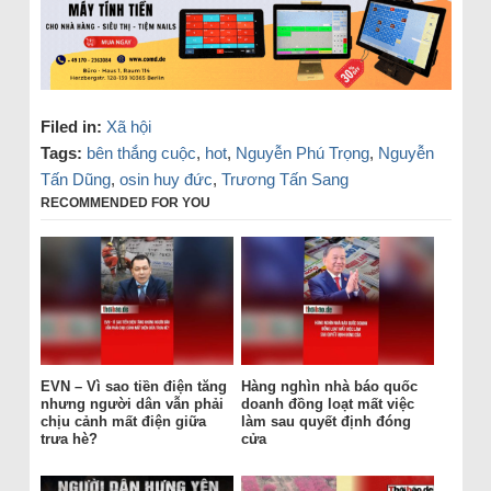
Filed in:
Xã hội
Tags:
bên thắng cuộc
,
hot
,
Nguyễn Phú Trọng
,
Nguyễn
Tấn Dũng
,
osin huy đức
,
Trương Tấn Sang
RECOMMENDED FOR YOU
EVN – Vì sao tiền điện tăng
Hàng nghìn nhà báo quốc
nhưng người dân vẫn phải
doanh đồng loạt mất việc
chịu cảnh mất điện giữa
làm sau quyết định đóng
trưa hè?
cửa