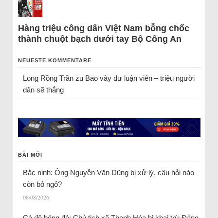
Hàng triệu công dân Việt Nam bỗng chốc
thành chuột bạch dưới tay Bộ Công An
NEUESTE KOMMENTARE
Long Rồng Trần
zu
Bao vây dư luận viên – triệu người
dân sẽ thắng
BÀI MỚI
Bắc ninh: Ông Nguyễn Văn Dũng bị xử lý, câu hỏi nào
còn bỏ ngỏ?
08/08/2026
Cá độ bóng đá: Chủ tịch xã Thanh Hóa bị khai trừ Đảng