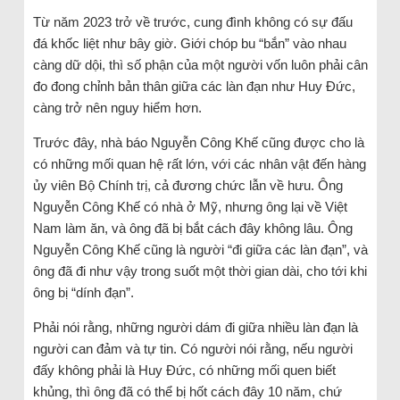
Từ năm 2023 trở về trước, cung đình không có sự đấu
đá khốc liệt như bây giờ. Giới chóp bu “bắn” vào nhau
càng dữ dội, thì số phận của một người vốn luôn phải cân
đo đong chỉnh bản thân giữa các làn đạn như Huy Đức,
càng trở nên nguy hiểm hơn.
Trước đây, nhà báo Nguyễn Công Khế cũng được cho là
có những mối quan hệ rất lớn, với các nhân vật đến hàng
ủy viên Bộ Chính trị, cả đương chức lẫn về hưu. Ông
Nguyễn Công Khế có nhà ở Mỹ, nhưng ông lại về Việt
Nam làm ăn, và ông đã bị bắt cách đây không lâu. Ông
Nguyễn Công Khế cũng là người “đi giữa các làn đạn”, và
ông đã đi như vậy trong suốt một thời gian dài, cho tới khi
ông bị “dính đạn”.
Phải nói rằng, những người dám đi giữa nhiều làn đạn là
người can đảm và tự tin. Có người nói rằng, nếu người
đấy không phải là Huy Đức, có những mối quen biết
khủng, thì ông đã có thể bị hốt cách đây 10 năm, chứ