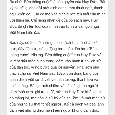
Ba chữ “Bên thắng cuộc” là bản quyền của Huy Đức. Bất
kỳ ai, để lại cho đời một định danh, một thuật ngữ, thành
ngữ, điển cố,… là có thể xác định được tên tuổi của mình
với thiên hạ. Chỉ riêng nhan đề của bộ sách này, Huy
Đức đã ghi tên tuổi của mình vào lịch sử và ngôn ngữ
Việt Nam hiện đại.
Sau này, có thể có những cuốn sách lịch sử chân xác
hơn, đầy đủ hơn, sống động hơn, hấp dẫn hơn “Bên
thắng cuộc”. Nhưng “Bên thắng cuộc” của Huy Đức vẫn
là một dấu mốc quan trọng, cắm vào hành trình lịch sử
của dân tộc, vì nó bước qua lời nguyền, khai sơn phá
thạch cho sử Việt Nam sau 1975, vốn đóng băng với
quan điểm viết sử là viết về thần tượng, thành tựu và
chiến công. Bằng trách nhiệm và cái dũng của người
dám “viết dưới giá treo cổ”, sử của Huy Đức không chỉ
có thắng lợi, mà còn là sử ký của sai lầm và mất mát, sử
của những sự thật “chết người”. Kể cả sách và báo, anh
dám viết những điều mà nhiều người không dám đọc,