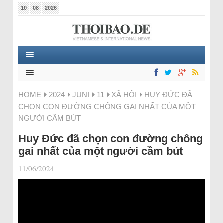
10
08
2026
HOME
2024
JUNI
11
XÃ HỘI
HUY ĐỨC ĐÃ
CHỌN CON ĐƯỜNG CHÔNG GAI NHẤT CỦA MỘT
NGƯỜI CẦM BÚT
Huy Đức đã chọn con đường chông
gai nhất của một người cầm bút
11/06/2024
|