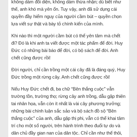
không dám đối diện, không dám thừa nhận; dù biết như
thế, anh khó mà yên ổn. Tuy vậy, anh đã sử dụng cái
quyền đầy hiểm nguy của người cầm bút – quyền chọn
lựa viết sự thật và bày tỏ chính kiến của mình.
Khi nào thì một người cầm bút có thể yên tâm mà chết
đi? Đó là khi anh ta viết được một tác phẩm để đời. Huy
Đức có những bài báo để đời, có bộ sách để đời. Anh
chết cũng được rồi!
Đời người, chỉ cần trồng một cái cây đã là đáng quý, Huy
Đức trồng một rừng cây. Anh chết cũng được rồi!
Nếu Huy Đức chết đi, ba chữ “Bên thắng cuộc” vẫn
trường tồn, trường thọ; rừng cây anh trồng, dẫu gặp thiên
tai nhân họa, vẫn còn ít nhất là vài cây phương trưởng;
những bài chính luận sắc sảo và bộ sách đồ sộ “Bên
thắng cuộc” của anh, dẫu gặp thị phi, vẫn có thể khai tâm
trí cho một số người, trên hành trình theo đuổi tự do và
dân chủ đầy gian nan của dân tộc. Chỉ cần như thế thôi,