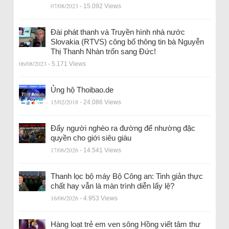
07/08/2023
- 15.092 Views
Đài phát thanh và Truyền hình nhà nước
Slovakia (RTVS) công bố thông tin bà Nguyễn
Thị Thanh Nhàn trốn sang Đức!
06/08/2023
- 5.171 Views
Ủng hộ Thoibao.de
15/02/2018
- 24.086 Views
Đẩy người nghèo ra đường để nhường đặc
quyền cho giới siêu giàu
17/06/2026
- 14.541 Views
Thanh lọc bộ máy Bộ Công an: Tinh giản thực
chất hay vẫn là màn trình diễn lấy lệ?
16/06/2026
- 4.953 Views
Hàng loạt trẻ em ven sông Hồng viết tâm thư