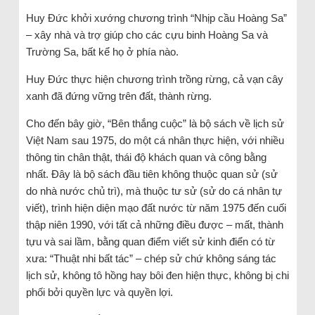
Huy Đức khởi xướng chương trình “Nhịp cầu Hoàng Sa”
– xây nhà và trợ giúp cho các cựu binh Hoàng Sa và
Trường Sa, bất kể họ ở phía nào.
Huy Đức thực hiện chương trình trồng rừng, cả vạn cây
xanh đã đứng vững trên đất, thành rừng.
Cho đến bây giờ, “Bên thắng cuộc” là bộ sách về lịch sử
Việt Nam sau 1975, do một cá nhân thực hiện, với nhiều
thông tin chân thật, thái độ khách quan và công bằng
nhất. Đây là bộ sách đầu tiên không thuộc quan sử (sử
do nhà nước chủ trì), mà thuộc tư sử (sử do cá nhân tự
viết), trình hiện diện mạo đất nước từ năm 1975 đến cuối
thập niên 1990, với tất cả những điều được – mất, thành
tựu và sai lầm, bằng quan điểm viết sử kinh điển có từ
xưa: “Thuật nhi bất tác” – chép sử chứ không sáng tác
lịch sử, không tô hồng hay bôi đen hiện thực, không bị chi
phối bởi quyền lực và quyền lợi.