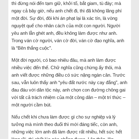
thì đừng nói đến tạm giữ, khởi tố, bắt giam, tù đày; mà
ngay cả bây giờ, nếu anh chết đi, thì đã không lãng phí
một đời. Sự đời, đôi khi án phạt lại là xác tín, là vòng
nguyệt quế cho nhân cách của một con người. Người
yêu anh lẫn ghét anh, đều không làm được như anh.
Trong ván cờ người, ván cờ đời, ván cờ đạo nghĩa, anh
là “Bên thắng cuộc”.
Một đời người, có bao nhiêu đâu, mà anh làm được
nhiều việc đến thế. Chữ nghĩa cũng chừng ấy thôi, mà
anh viết được những điều có sức nặng ngàn cân. Trước
sau, vẫn luôn thấy anh “yêu đất nước này cay đắng”, anh
đau đáu với dân tộc này, anh chọn con đường chông gai
với tất cả trách nhiệm của một công dân – một trí thức –
một người cầm bút.
Nếu chết khi chưa làm được gì cho sự nghiệp và lý
tưởng mà mình theo đuổi thì mới đáng tiếc, còn anh,
những việc lớn anh đã làm được rất nhiều, hết sức hết