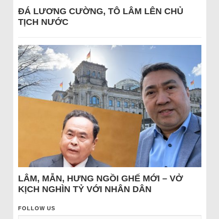
ĐÁ LƯƠNG CƯỜNG, TÔ LÂM LÊN CHỦ
TỊCH NƯỚC
LÂM, MẪN, HƯNG NGỒI GHẾ MỚI – VỞ
KỊCH NGHÌN TỶ VỚI NHÂN DÂN
FOLLOW US