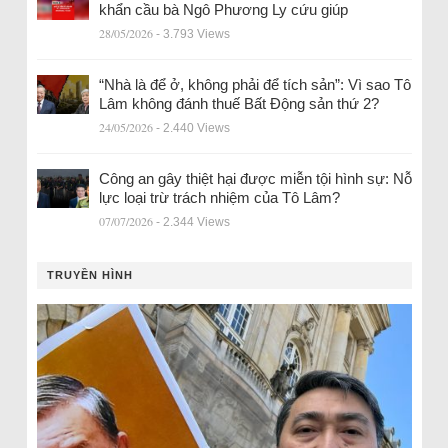
khẩn cầu bà Ngô Phương Ly cứu giúp
28/05/2026
- 3.793 Views
“Nhà là để ở, không phải để tích sản”: Vì sao Tô
Lâm không đánh thuế Bất Động sản thứ 2?
24/05/2026
- 2.440 Views
Công an gây thiệt hại được miễn tội hình sự: Nỗ
lực loại trừ trách nhiệm của Tô Lâm?
07/07/2026
- 2.344 Views
TRUYỀN HÌNH