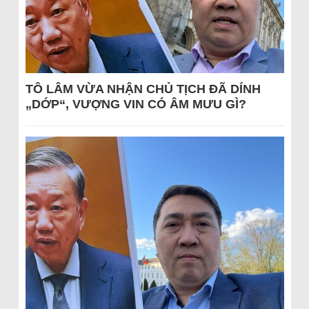
TÔ LÂM VỪA NHẬN CHỦ TỊCH ĐÃ DÍNH
„DỚP“, VƯỢNG VIN CÓ ÂM MƯU GÌ?