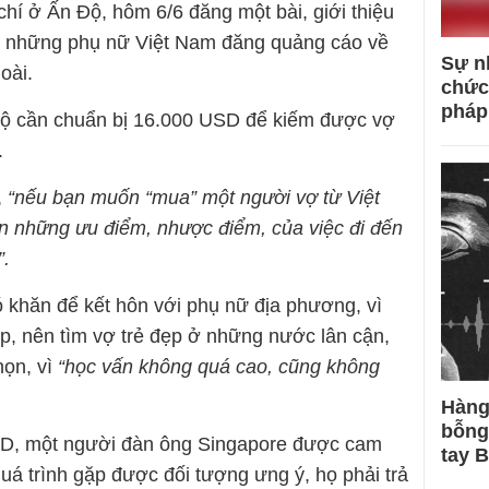
hí ở Ấn Độ, hôm 6/6 đăng một bài, giới thiệu
về những phụ nữ Việt Nam đăng quảng cáo về
Sự n
oài.
chức
pháp
 Độ cần chuẩn bị 16.000 USD để kiếm được vợ
.
,
“nếu bạn muốn “mua” một người vợ từ Việt
n những ưu điểm, nhược điểm, của việc đi đến
”.
 khăn để kết hôn với phụ nữ địa phương, vì
hập, nên tìm vợ trẻ đẹp ở những nước lân cận,
họn, vì
“học vấn không quá cao, cũng không
Hàng
bỗng
SGD, một người đàn ông Singapore được cam
tay 
quá trình gặp được đối tượng ưng ý, họ phải trả