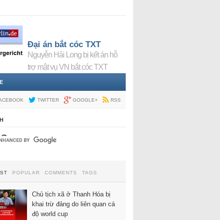
Đại án bắt cóc TXT
Nguyễn Hải Long bị kết án hỗ
trợ mật vụ VN bắt cóc TXT
E
ACEBOOK
TWITTER
GOOGLE+
RSS
H
EST
POPULAR
COMMENTS
TAGS
Chủ tịch xã ở Thanh Hóa bị
khai trừ đảng do liên quan cá
độ world cup