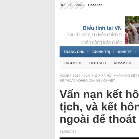
07
08
2026
Headline:
Tin bà Nguyễn Thị Thanh Nhàn đang ẩn náu tại Đức
Biểu tình tại VN
Sau 43 năm, sự kiện chính trị
chấn động toàn quốc
TRANG CHỦ
CHÍNH TRỊ
KINH TẾ
ENGLISCH
DEUTSCH
RUSSISCH
HOME
2024
JUNI
11
XÃ HỘI
VẤN NẠN KẾT 
ĐỂ THOÁT NGHÈO CỦA NGƯỜI VIỆT
Vấn nạn kết hô
tịch, và kết h
ngoài để thoát
11/06/2024
|