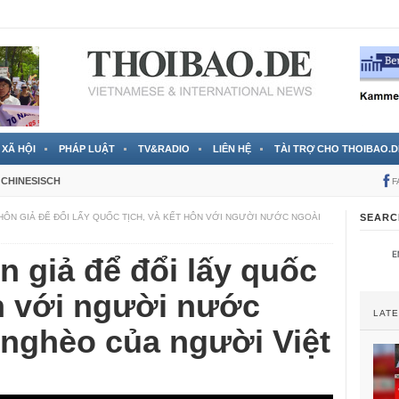
 đã được chính thức xác nhận
3 Jahren ago
XÃ HỘI
PHÁP LUẬT
TV&RADIO
LIÊN HỆ
TÀI TRỢ CHO THOIBAO.D
CHINESISCH
F
HÔN GIẢ ĐỂ ĐỔI LẤY QUỐC TỊCH, VÀ KẾT HÔN VỚI NGƯỜI NƯỚC NGOÀI
SEARC
n giả để đổi lấy quốc
ôn với người nước
LAT
 nghèo của người Việt