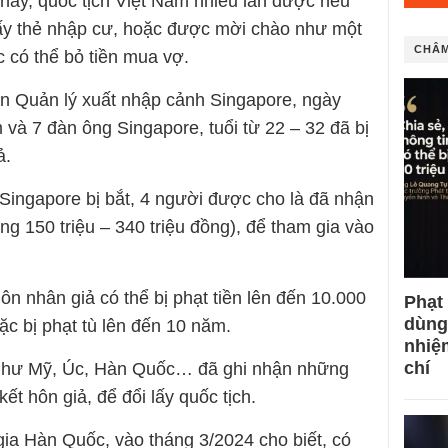
nay, quốc tịch Việt Nam nhiều lần được nêu
lấy thẻ nhập cư, hoặc được mời chào như một
CHÂM
 có thể bỏ tiền mua vợ.
 Quản lý xuất nhập cảnh Singapore, ngày
m và 7 đàn ông Singapore, tuổi từ 22 – 32 đã bị
ả.
ingapore bị bắt, 4 người được cho là đã nhận
g 150 triệu – 340 triệu đồng), để tham gia vào
hôn nhân giả có thể bị phạt tiền lên đến 10.000
Phạt
dùng
c bị phạt tù lên đến 10 năm.
nhiệ
chí
 như Mỹ, Úc, Hàn Quốc… đã ghi nhận những
t hôn giả, để đổi lấy quốc tịch.
ia Hàn Quốc, vào tháng 3/2024 cho biết, có