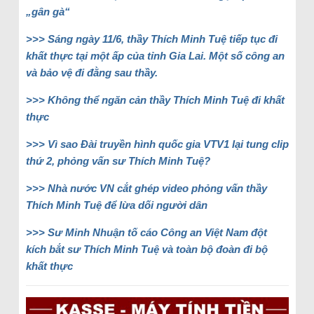
„gân gà“
>>> Sáng ngày 11/6, thầy Thích Minh Tuệ tiếp tục đi
khất thực tại một ấp của tỉnh Gia Lai. Một số công an
và bảo vệ đi đằng sau thầy.
>>> Không thể ngăn cản thầy Thích Minh Tuệ đi khất
thực
>>> Vì sao Đài truyền hình quốc gia VTV1 lại tung clip
thứ 2, phỏng vấn sư Thích Minh Tuệ?
>>> Nhà nước VN cắt ghép video phỏng vấn thầy
Thích Minh Tuệ để lừa dối người dân
>>> Sư Minh Nhuận tố cáo Công an Việt Nam đột
kích bắt sư Thích Minh Tuệ và toàn bộ đoàn đi bộ
khất thực