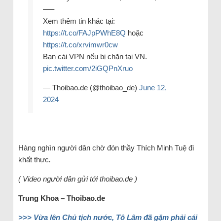
—–
Xem thêm tin khác tại:
https://t.co/FAJpPWhE8Q
hoặc
https://t.co/xrvimwr0cw
Bạn cài VPN nếu bị chặn tại VN.
pic.twitter.com/2iGQPnXruo
— Thoibao.de (@thoibao_de)
June 12,
2024
Hàng nghìn người dân chờ đón thầy Thích Minh Tuệ đi
khất thực
.
( Video người dân gửi tới thoibao.de )
Trung Khoa – Thoibao.de
>>> Vừa lên Chủ tịch nước, Tô Lâm đã gặm phải cái