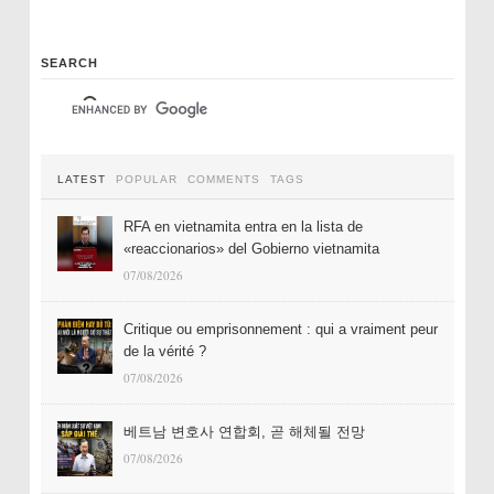
SEARCH
LATEST
POPULAR
COMMENTS
TAGS
RFA en vietnamita entra en la lista de
«reaccionarios» del Gobierno vietnamita
07/08/2026
Critique ou emprisonnement : qui a vraiment peur
de la vérité ?
07/08/2026
베트남 변호사 연합회, 곧 해체될 전망
07/08/2026