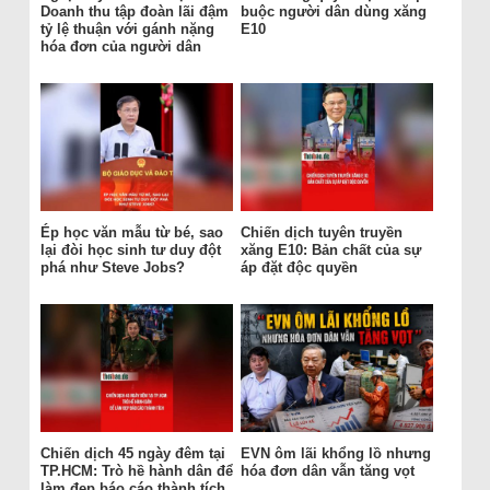
Doanh thu tập đoàn lãi đậm
buộc người dân dùng xăng
tỷ lệ thuận với gánh nặng
E10
hóa đơn của người dân
Ép học văn mẫu từ bé, sao
Chiến dịch tuyên truyền
lại đòi học sinh tư duy đột
xăng E10: Bản chất của sự
phá như Steve Jobs?
áp đặt độc quyền
Chiến dịch 45 ngày đêm tại
EVN ôm lãi khổng lồ nhưng
TP.HCM: Trò hề hành dân để
hóa đơn dân vẫn tăng vọt
làm đẹp báo cáo thành tích