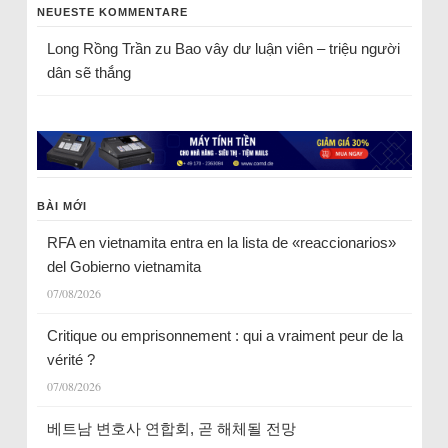
NEUESTE KOMMENTARE
Long Rồng Trần
zu
Bao vây dư luận viên – triệu người
dân sẽ thắng
BÀI MỚI
RFA en vietnamita entra en la lista de «reaccionarios»
del Gobierno vietnamita
07/08/2026
Critique ou emprisonnement : qui a vraiment peur de la
vérité ?
07/08/2026
베트남 변호사 연합회, 곧 해체될 전망