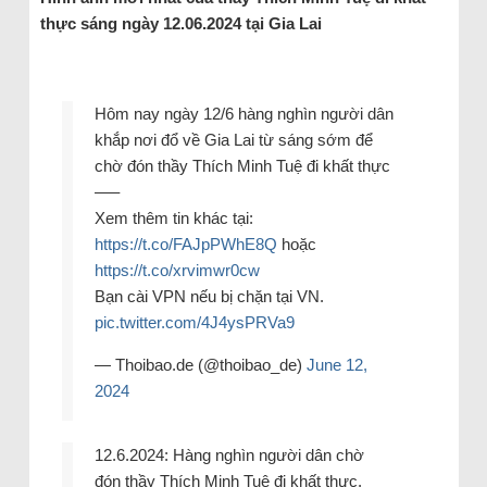
thực sáng ngày 12.06.2024 tại Gia Lai
Hôm nay ngày 12/6 hàng nghìn người dân
khắp nơi đổ về Gia Lai từ sáng sớm để
chờ đón thầy Thích Minh Tuệ đi khất thực
—–
Xem thêm tin khác tại:
https://t.co/FAJpPWhE8Q
hoặc
https://t.co/xrvimwr0cw
Bạn cài VPN nếu bị chặn tại VN.
pic.twitter.com/4J4ysPRVa9
— Thoibao.de (@thoibao_de)
June 12,
2024
12.6.2024: Hàng nghìn người dân chờ
đón thầy Thích Minh Tuệ đi khất thực.