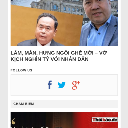
LÂM, MẪN, HƯNG NGỒI GHẾ MỚI – VỞ
KỊCH NGHÌN TỶ VỚI NHÂN DÂN
FOLLOW US
CHÂM BIẾM