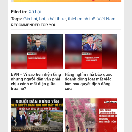
Filed in:
Xã hội
Tags:
Gia Lai
,
hot
,
khất thực
,
thích minh tuệ
,
Việt Nam
RECOMMENDED FOR YOU
EVN – Vì sao tiền điện tăng
Hàng nghìn nhà báo quốc
nhưng người dân vẫn phải
doanh đồng loạt mất việc
chịu cảnh mất điện giữa
làm sau quyết định đóng
trưa hè?
cửa