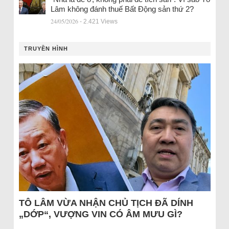
Lâm không đánh thuế Bất Động sản thứ 2?
24/05/2026
- 2.421 Views
TRUYỀN HÌNH
TÔ LÂM VỪA NHẬN CHỦ TỊCH ĐÃ DÍNH
„DỚP“, VƯỢNG VIN CÓ ÂM MƯU GÌ?