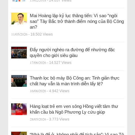
15/02/2018
- 24.057 Views
Mai Hoàng lập kỷ lục thăng tiến: Vì sao “ngôi
sao” Tây Bắc trở thành điểm nóng của Bộ Công
an?
11/05/2026
- 18.502 Views
Đẩy người nghèo ra đường để nhường đặc
quyền cho giới siêu giàu
17/06/2026
- 14.527 Views
Thanh lọc bộ máy Bộ Công an: Tinh giản thực
chất hay vẫn là màn trình diễn lấy lệ?
16/06/2026
- 4.942 Views
Hàng loạt trẻ em ven sông Hồng viết tâm thư
khẩn cầu bà Ngô Phương Ly cứu giúp
28/05/2026
- 3.773 Views
“Nhà là để ở, không phải để tích sản”: Vì sao Tô