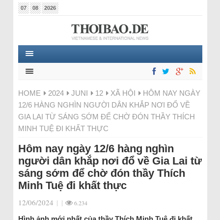
07
08
2026
HOME
2024
JUNI
12
XÃ HỘI
HÔM NAY NGÀY
12/6 HÀNG NGHÌN NGƯỜI DÂN KHẮP NƠI ĐỔ VỀ
GIA LAI TỪ SÁNG SỚM ĐỂ CHỜ ĐÓN THẦY THÍCH
MINH TUỆ ĐI KHẤT THỰC
Hôm nay ngày 12/6 hàng nghìn
người dân khắp nơi đổ về Gia Lai từ
sáng sớm để chờ đón thầy Thích
Minh Tuệ đi khất thực
12/06/2024
|
|
6.234
Hình ảnh mới nhất của thầy Thích Minh Tuệ đi khất