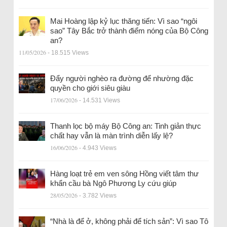
Mai Hoàng lập kỷ lục thăng tiến: Vì sao “ngôi
sao” Tây Bắc trở thành điểm nóng của Bộ Công
an?
11/05/2026
- 18.515 Views
Đẩy người nghèo ra đường để nhường đặc
quyền cho giới siêu giàu
17/06/2026
- 14.531 Views
Thanh lọc bộ máy Bộ Công an: Tinh giản thực
chất hay vẫn là màn trình diễn lấy lệ?
16/06/2026
- 4.943 Views
Hàng loạt trẻ em ven sông Hồng viết tâm thư
khẩn cầu bà Ngô Phương Ly cứu giúp
28/05/2026
- 3.782 Views
“Nhà là để ở, không phải để tích sản”: Vì sao Tô