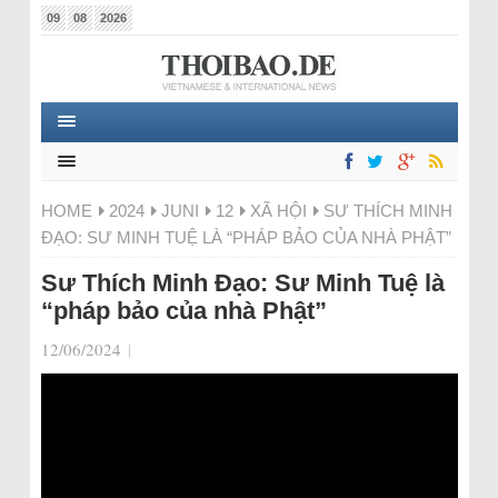
09
08
2026
HOME
2024
JUNI
12
XÃ HỘI
SƯ THÍCH MINH
ĐẠO: SƯ MINH TUỆ LÀ “PHÁP BẢO CỦA NHÀ PHẬT”
Sư Thích Minh Đạo: Sư Minh Tuệ là
“pháp bảo của nhà Phật”
12/06/2024
|