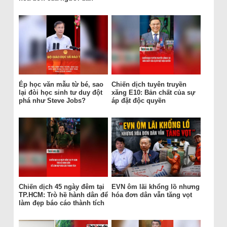
Ép học văn mẫu từ bé, sao
Chiến dịch tuyên truyền
lại đòi học sinh tư duy đột
xăng E10: Bản chất của sự
phá như Steve Jobs?
áp đặt độc quyền
Chiến dịch 45 ngày đêm tại
EVN ôm lãi khổng lồ nhưng
TP.HCM: Trò hề hành dân để
hóa đơn dân vẫn tăng vọt
làm đẹp báo cáo thành tích