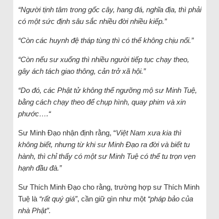
“Người tịnh tâm trong gốc cây, hang đá, nghĩa địa, thì phải
có một sức định sâu sắc nhiều đời nhiều kiếp.”
“Còn các huynh đệ tháp tùng thì có thể không chịu nổi.”
“Còn nếu sư xuống thì nhiều người tiếp tục chạy theo,
gây ách tách giao thông, cản trở xã hội.”
“Do đó, các Phật tử không thể ngưỡng mộ sư Minh Tuệ,
bằng cách chạy theo để chụp hình, quay phim và xin
phước….“
Sư Minh Đạo nhận định rằng, “
Việt Nam xưa kia thì
không biết, nhưng từ khi sư Minh Đạo ra đời và biết tu
hành, thì chỉ thấy có một sư Minh Tuệ có thể tu trọn vẹn
hạnh đầu đà.”
Sư Thích Minh Đạo cho rằng, trường hợp sư Thích Minh
Tuệ là
“rất quý giá”
, cần giữ gìn như một
“pháp bảo của
nhà Phật”.