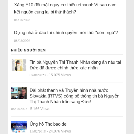
Xăng E10 đối mặt nguy cơ thiếu ethanol: Vì sao cam
kết nguồn cung lại bị thử thách?
08/08/2026
Dựng nhà ở đâu thì chính quyền mới thôi “dòm ngó”?
08/08/2026
NHIỀU NGƯỜI XEM
Tin bà Nguyễn Thị Thanh Nhàn đang ẩn náu tại
Đức đã được chính thức xác nhận
07/08/2023
- 15.075 Views
Đài phát thanh và Truyền hình nhà nước
Slovakia (RTVS) công bố thông tin bà Nguyễn
Thị Thanh Nhàn trốn sang Đức!
06/08/2023
- 5.166 Views
Ủng hộ Thoibao.de
15/02/2018
- 24.076 Views