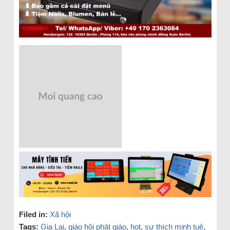
Filed in:
Xã hội
Tags:
Gia Lai
,
giáo hội phật giáo
,
hot
,
sư thích minh tuệ
,