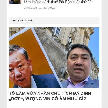
Lâm không đánh thuế Bất Động sản thứ 2?
24/05/2026
- 2.431 Views
TRUYỀN HÌNH
TÔ LÂM VỪA NHẬN CHỦ TỊCH ĐÃ DÍNH
„DỚP“, VƯỢNG VIN CÓ ÂM MƯU GÌ?