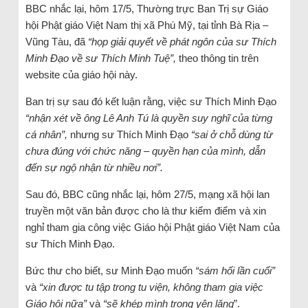
BBC nhắc lại, hôm 17/5, Thường trực Ban Trị sự Giáo
hội Phật giáo Việt Nam thị xã Phú Mỹ, tại tỉnh Bà Rịa –
Vũng Tàu, đã
“họp giải quyết về phát ngôn của sư Thích
Minh Đạo về sư Thích Minh Tuệ”,
theo thông tin trên
website của giáo hội này.
Ban trị sự sau đó kết luận rằng, việc sư Thích Minh Đạo
“nhận xét về ông Lê Anh Tú là quyền suy nghĩ của từng
cá nhân”,
nhưng sư Thích Minh Đạo
“sai ở chỗ dùng từ
chưa đúng với chức năng – quyền hạn của mình, dẫn
đến sự ngộ nhận từ nhiều nơi”.
Sau đó, BBC cũng nhắc lại, hôm 27/5, mạng xã hội lan
truyền một văn bản được cho là thư kiểm điểm và xin
nghỉ tham gia công việc Giáo hội Phật giáo Việt Nam của
sư Thích Minh Đạo.
Bức thư cho biết, sư Minh Đạo muốn
“sám hối lần cuối”
và
“xin được tu tập trong tu viện, không tham gia việc
Giáo hội nữa”
và
“sẽ khép mình trong yên lặng
”.