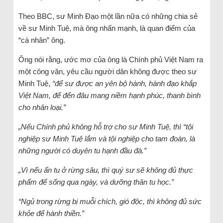
Theo BBC, sư Minh Đạo một lần nữa có những chia sẻ
về sư Minh Tuệ, mà ông nhấn mạnh, là quan điểm của
“cá nhân” ông.
Ông nói rằng, ước mơ của ông là Chính phủ Việt Nam ra
một công văn, yêu cầu người dân không được theo sư
Minh Tuệ,
“để sư được an yên bộ hành, hành đạo khắp
Việt Nam, để đến đâu mang niềm hạnh phúc, thanh bình
cho nhân loại.”
„Nếu Chính phủ không hỗ trợ cho sư Minh Tuệ, thì “tội
nghiệp sư Minh Tuệ lắm và tội nghiệp cho tam đoàn, là
những người có duyên tu hạnh đầu đà.”
„Vì nếu ẩn tu ở rừng sâu, thì quý sư sẽ không đủ thực
phẩm để sống qua ngày, và dưỡng thân tu học.”
“Ngủ trong rừng bị muỗi chích, gió độc, thì không đủ sức
khỏe để hành thiền.”