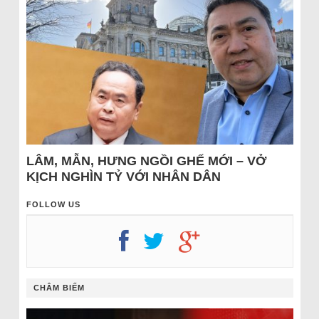
LÂM, MẪN, HƯNG NGỒI GHẾ MỚI – VỞ
KỊCH NGHÌN TỶ VỚI NHÂN DÂN
FOLLOW US
CHÂM BIẾM