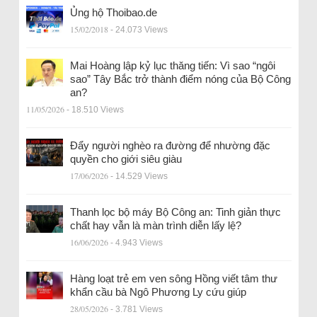
Ủng hộ Thoibao.de
15/02/2018
- 24.073 Views
Mai Hoàng lập kỷ lục thăng tiến: Vì sao “ngôi
sao” Tây Bắc trở thành điểm nóng của Bộ Công
an?
11/05/2026
- 18.510 Views
Đẩy người nghèo ra đường để nhường đặc
quyền cho giới siêu giàu
17/06/2026
- 14.529 Views
Thanh lọc bộ máy Bộ Công an: Tinh giản thực
chất hay vẫn là màn trình diễn lấy lệ?
16/06/2026
- 4.943 Views
Hàng loạt trẻ em ven sông Hồng viết tâm thư
khẩn cầu bà Ngô Phương Ly cứu giúp
28/05/2026
- 3.781 Views