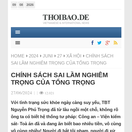
09
08
2026
HOME
2024
JUNI
27
XÃ HỘI
CHÍNH SÁCH
SAI LẦM NGHIÊM TRỌNG CỦA TỔNG TRỌNG
CHÍNH SÁCH SAI LẦM NGHIÊM
TRỌNG CỦA TỔNG TRỌNG
27/06/2024
|
|
12.021
Với tình trạng sức khỏe ngày càng suy yếu, TBT
Nguyễn Phú Trọng đã từ lâu ngồi một chỗ, không rõ
ông ta có biết hệ thống tư pháp: Công an – Viện kiểm
sát- Toà án đã và đang ăn biết bao nhiêu tiền, vô cùng
vô cùng nhiều! Người đi bắt tội phạm, người đi xử