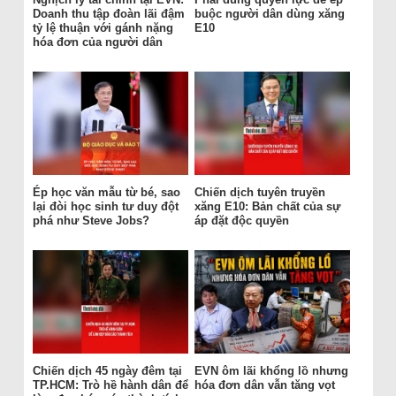
Doanh thu tập đoàn lãi đậm
buộc người dân dùng xăng
tỷ lệ thuận với gánh nặng
E10
hóa đơn của người dân
Ép học văn mẫu từ bé, sao
Chiến dịch tuyên truyền
lại đòi học sinh tư duy đột
xăng E10: Bản chất của sự
phá như Steve Jobs?
áp đặt độc quyền
Chiến dịch 45 ngày đêm tại
EVN ôm lãi khổng lồ nhưng
TP.HCM: Trò hề hành dân để
hóa đơn dân vẫn tăng vọt