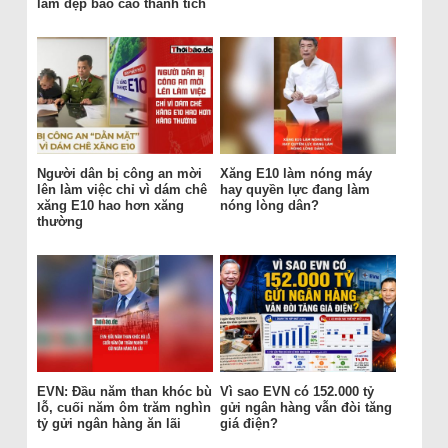
làm đẹp báo cáo thành tích
Người dân bị công an mời
Xăng E10 làm nóng máy
lên làm việc chỉ vì dám chê
hay quyền lực đang làm
xăng E10 hao hơn xăng
nóng lòng dân?
thường
EVN: Đầu năm than khóc bù
Vì sao EVN có 152.000 tỷ
lỗ, cuối năm ôm trăm nghìn
gửi ngân hàng vẫn đòi tăng
tỷ gửi ngân hàng ăn lãi
giá điện?