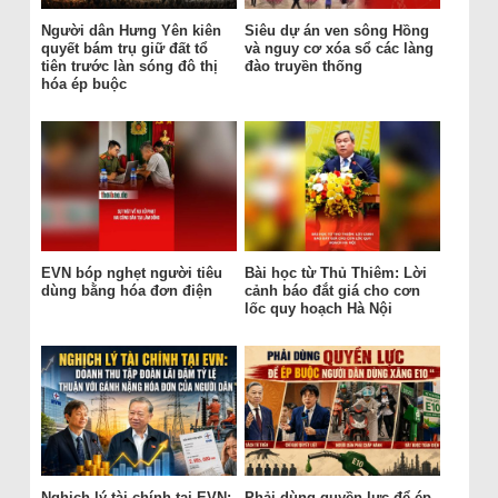
Người dân Hưng Yên kiên
Siêu dự án ven sông Hồng
quyết bám trụ giữ đất tổ
và nguy cơ xóa sổ các làng
tiên trước làn sóng đô thị
đào truyền thống
hóa ép buộc
EVN bóp nghẹt người tiêu
Bài học từ Thủ Thiêm: Lời
dùng bằng hóa đơn điện
cảnh báo đắt giá cho cơn
lốc quy hoạch Hà Nội
Nghịch lý tài chính tại EVN:
Phải dùng quyền lực để ép