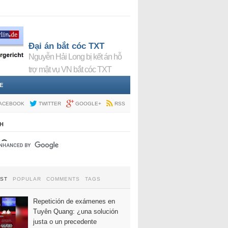
Đại án bắt cóc TXT
Nguyễn Hải Long bị kết án hỗ
trợ mật vụ VN bắt cóc TXT
E
ACEBOOK
TWITTER
GOOGLE+
RSS
H
EST
POPULAR
COMMENTS
TAGS
Repetición de exámenes en
Tuyên Quang: ¿una solución
justa o un precedente