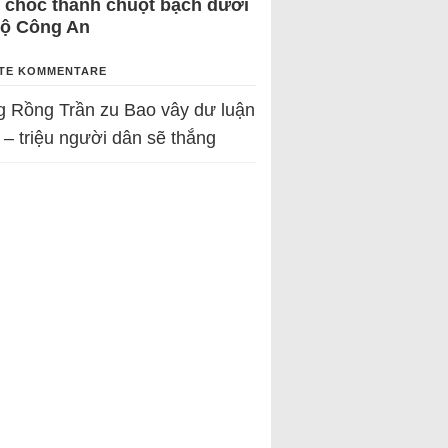
 chốc thành chuột bạch dưới
Bộ Công An
TE KOMMENTARE
g Rồng Trần
zu
Bao vây dư luận
 – triệu người dân sẽ thắng