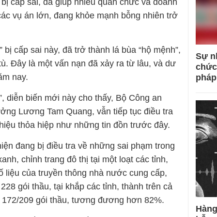
 bị cấp sai, đã giúp nhiều quan chức và doanh
 các vụ án lớn, đang khỏe mạnh bỗng nhiên trở
” bị cấp sai này, đã trở thành lá bùa “hộ mệnh”,
Sự n
ù. Đây là một vấn nạn đã xảy ra từ lâu, và dư
chức
ăm nay.
pháp
”, diễn biến mới này cho thấy, Bộ Công an
ưởng Lương Tam Quang, vẫn tiếp tục điều tra
hiệu thỏa hiệp như những tin đồn trước đây.
iện đang bị điều tra về những sai phạm trong
nh, chỉnh trang đô thị tại một loạt các tỉnh,
ố liệu của truyền thông nhà nước cung cấp,
28 gói thầu, tại khắp các tỉnh, thành trên cả
 là 172/209 gói thầu, tương đương hơn 82%.
Hàng