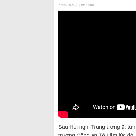
27/06/2024
|
|
3.680
Sau Hội nghị Trung ương 9, từ 
trưởng Công an Tô Lâm lúc đó,