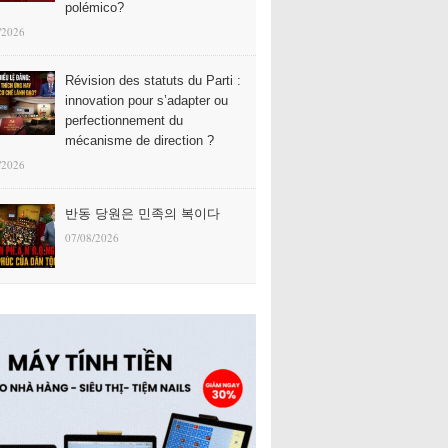
polémico?
/2026
Révision des statuts du Parti :
innovation pour s’adapter ou
perfectionnement du
mécanisme de direction ?
/2026
반동 당원은 민족의 복이다
07/08/2026