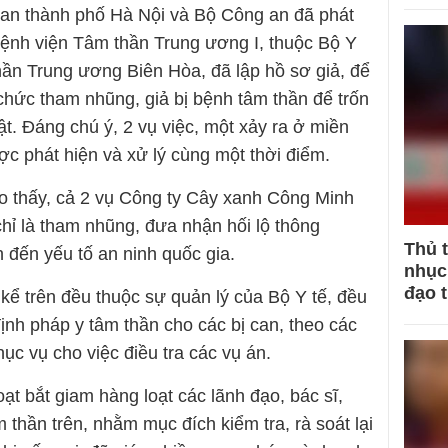
 an thành phố Hà Nội và Bộ Công an đã phát
 Bệnh viện Tâm thần Trung ương I, thuộc Bộ Y
hần Trung ương Biên Hòa, đã lập hồ sơ giả, để
hức tham nhũng, giả bị bệnh tâm thần để trốn
ật. Đáng chú ý, 2 vụ việc, một xảy ra ở miền
c phát hiện và xử lý cùng một thời điểm.
ho thấy, cả 2 vụ Công ty Cây xanh Công Minh
hỉ là tham nhũng, đưa nhận hối lộ thông
Thủ 
 đến yếu tố an ninh quốc gia.
nhục 
đạo 
kể trên đều thuộc sự quản lý của Bộ Y tế, đều
ịnh pháp y tâm thần cho các bị can, theo các
ục vụ cho việc điều tra các vụ án.
ạt bắt giam hàng loạt các lãnh đạo, bác sĩ,
thần trên, nhằm mục đích kiểm tra, rà soát lại