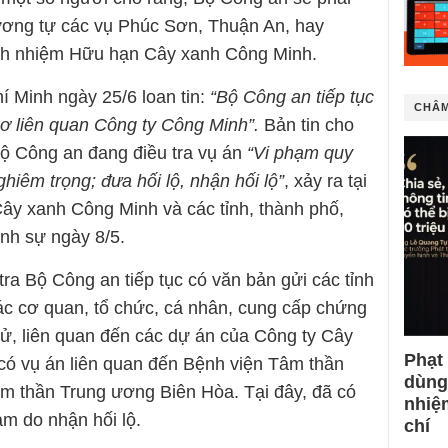
 tương tự các vụ Phúc Sơn, Thuận An, hay
ch nhiệm Hữu hạn Cây xanh Công Minh.
 Minh ngày 25/6 loan tin:
“Bộ Công an tiếp tục
CHÂM
ơ liên quan Công ty Công Minh”.
Bản tin cho
Bộ Công an đang điều tra vụ án
“Vi phạm quy
hiêm trọng; đưa hối lộ, nhận hối lộ”
, xảy ra tại
ây xanh Công Minh và các tỉnh, thành phố,
ình sự ngày 8/5.
ra Bộ Công an tiếp tục có văn bản gửi các tỉnh
c cơ quan, tổ chức, cá nhân, cung cấp chứng
ện tử, liên quan đến các dự án của Công ty Cây
Phạt
có vụ án liên quan đến Bệnh viện Tâm thần
dùng
âm thần Trung ương Biên Hòa. Tại đây, đã có
nhiệ
am do nhận hối lộ.
chí