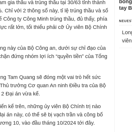
bỗng
m gia thầu và trúng thầu tại 30/63 tỉnh thành
tay 
Chỉ với 2 thông số này, tỉ lệ trúng thầu và số
ể Công ty Công Minh trúng thầu, đủ thấy, phía
NEUES
ực rất lớn, tối thiểu phải cỡ Ủy viên Bộ Chính
Lon
viên
ộng này của Bộ Công an, dưới sự chỉ đạo của
chặn đứng nhóm lợi ích “quyền tiền” của Tổng
g Tam Quang sẽ đóng một vai trò hết sức
 Thủ trưởng Cơ quan An ninh Điều tra của Bộ
o 2 Đại án vừa kể.
iến kể trên, những ủy viên Bộ Chính trị nào
i án này, có thể sẽ bị vạch trần và công bố
ương 10, vào đầu tháng 10/2024 tới đây.