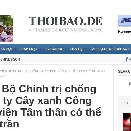
 đã được chính thức xác nhận
3 Jahren ago
XÃ HỘI
PHÁP LUẬT
TV&RADIO
LIÊN HỆ
TÀI TRỢ CHO THOIBAO.D
CHINESISCH
F
VIÊN BỘ CHÍNH TRỊ CHỐNG LƯNG CHO CÔNG TY CÂY XANH CÔNG MINH
SEARC
TRẦN
 Bộ Chính trị chống
 ty Cây xanh Công
LAT
iện Tâm thần có thể
trần