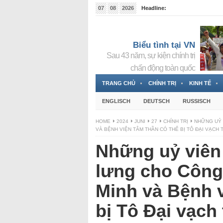
07
08
2026
Headline:
Tin bà Nguyễn Thị Thanh Nhàn đang ẩn náu tại Đức
Biểu tình tại VN
Sau 43 năm, sự kiện chính trị
chấn động toàn quốc
TRANG CHỦ
CHÍNH TRỊ
KINH TẾ
ENGLISCH
DEUTSCH
RUSSISCH
HOME
2024
JUNI
27
CHÍNH TRỊ
NHỮNG UỶ 
VÀ BỆNH VIỆN TÂM THẦN CÓ THỂ BỊ TÔ ĐẠI VẠCH 
Những uỷ viên
lưng cho Công
Minh và Bệnh v
bị Tô Đại vạch 