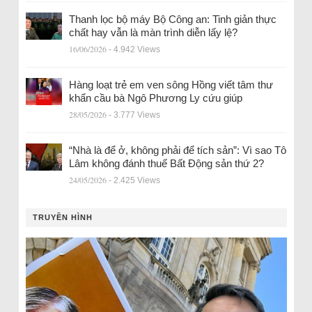
Thanh lọc bộ máy Bộ Công an: Tinh giản thực
chất hay vẫn là màn trình diễn lấy lệ?
16/06/2026
- 4.942 Views
Hàng loạt trẻ em ven sông Hồng viết tâm thư
khẩn cầu bà Ngô Phương Ly cứu giúp
28/05/2026
- 3.777 Views
“Nhà là để ở, không phải để tích sản”: Vì sao Tô
Lâm không đánh thuế Bất Động sản thứ 2?
24/05/2026
- 2.425 Views
TRUYỀN HÌNH