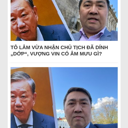
TÔ LÂM VỪA NHẬN CHỦ TỊCH ĐÃ DÍNH
„DỚP“, VƯỢNG VIN CÓ ÂM MƯU GÌ?