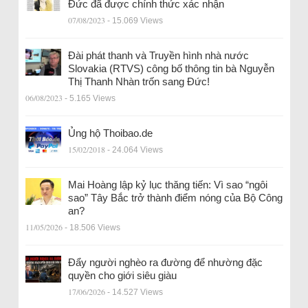
Đức đã được chính thức xác nhận
07/08/2023
- 15.069 Views
Đài phát thanh và Truyền hình nhà nước
Slovakia (RTVS) công bố thông tin bà Nguyễn
Thị Thanh Nhàn trốn sang Đức!
06/08/2023
- 5.165 Views
Ủng hộ Thoibao.de
15/02/2018
- 24.064 Views
Mai Hoàng lập kỷ lục thăng tiến: Vì sao “ngôi
sao” Tây Bắc trở thành điểm nóng của Bộ Công
an?
11/05/2026
- 18.506 Views
Đẩy người nghèo ra đường để nhường đặc
quyền cho giới siêu giàu
17/06/2026
- 14.527 Views