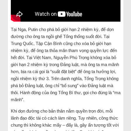
Tại Nga, Putin cho phá bỏ giới hạn 2 nhiệm kỳ, để dọn
đường cho ông ta ngồi ghế Tổng thống suốt đời. Tại
Trung Quốc, Tập Cận Bình cũng cho xóa bỏ giới hạn
nhiệm kỳ, để ông ta thỏa mãn tham vọng quyền lực đến
hết đời. Tại Việt Nam, Nguyễn Phú Trọng không xóa bỏ
giới hạn 2 nhiệm kỳ trong Đảng luật, mà ông ta ma mãnh
hơn, bịa ra cái gọi là “suất đặt biệt” để ông ta hưởng lợi,
ngồi nhiệm kỳ thứ 3. Trên danh nghĩa, Tổng Trọng không
phá bỏ Đảng luật, ông chỉ “bổ sung” vào Đảng luật mà
thôi. Hành động của ông Tổng Bí thư, gọi cho đúng là “ma
mãnh”.
Khi dọn đường cho bản thân nắm quyền trọn đời, mỗi
lãnh đạo độc tài có cách làm riêng. Tuy nhiên, công thức
chung thì không khác mấy – đấy là, gây ấn tượng tốt với