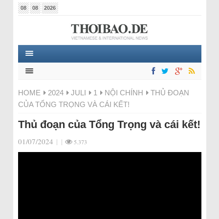
08
08
2026
HOME
2024
JULI
1
NỘI CHÍNH
THỦ ĐOẠN
CỦA TỔNG TRỌNG VÀ CÁI KẾT!
Thủ đoạn của Tổng Trọng và cái kết!
01/07/2024
|
|
5.373