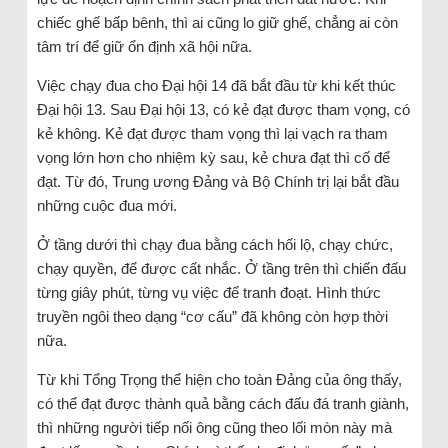
chiếc ghế bấp bênh, thì ai cũng lo giữ ghế, chẳng ai còn
tâm trí để giữ ổn định xã hội nữa.
Việc chạy đua cho Đại hội 14 đã bắt đầu từ khi kết thúc
Đại hội 13. Sau Đại hội 13, có kẻ đạt được tham vọng, có
kẻ không. Kẻ đạt được tham vọng thì lại vạch ra tham
vọng lớn hơn cho nhiệm kỳ sau, kẻ chưa đạt thì cố để
đạt. Từ đó, Trung ương Đảng và Bộ Chính trị lại bắt đầu
những cuộc đua mới.
Ở tầng dưới thì chạy đua bằng cách hối lộ, chạy chức,
chạy quyền, để được cất nhắc. Ở tầng trên thì chiến đấu
từng giây phút, từng vụ việc để tranh đoạt. Hình thức
truyền ngôi theo dạng “cơ cấu” đã không còn hợp thời
nữa.
Từ khi Tổng Trọng thể hiện cho toàn Đảng của ông thấy,
có thể đạt được thành quả bằng cách đấu đá tranh giành,
thì những người tiếp nối ông cũng theo lối mòn này mà