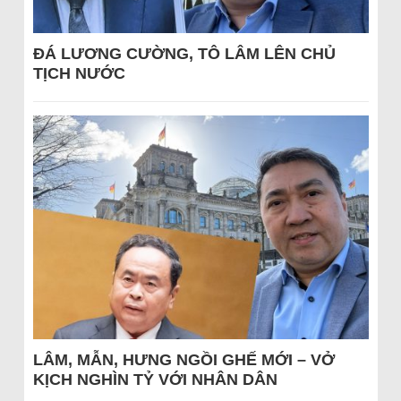
ĐÁ LƯƠNG CƯỜNG, TÔ LÂM LÊN CHỦ
TỊCH NƯỚC
LÂM, MẪN, HƯNG NGỒI GHẾ MỚI – VỞ
KỊCH NGHÌN TỶ VỚI NHÂN DÂN