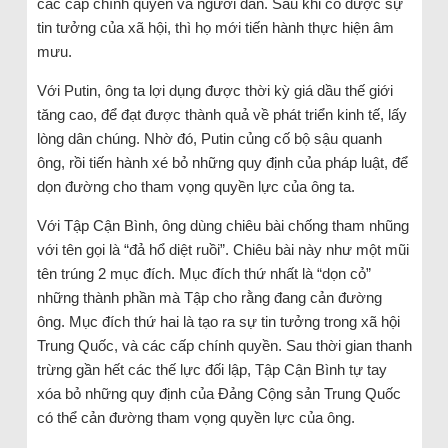
các cấp chính quyền và người dân. Sau khi có được sự
tin tưởng của xã hội, thì họ mới tiến hành thực hiện âm
mưu.
Với Putin, ông ta lợi dụng được thời kỳ giá dầu thế giới
tăng cao, để đạt được thành quả về phát triển kinh tế, lấy
lòng dân chúng. Nhờ đó, Putin củng cố bộ sậu quanh
ông, rồi tiến hành xé bỏ những quy định của pháp luật, để
dọn đường cho tham vọng quyền lực của ông ta.
Với Tập Cận Bình, ông dùng chiêu bài chống tham nhũng
với tên gọi là “đả hổ diệt ruồi”. Chiêu bài này như một mũi
tên trúng 2 mục đích. Mục đích thứ nhất là “dọn cỏ”
những thành phần mà Tập cho rằng đang cản đường
ông. Mục đích thứ hai là tạo ra sự tin tưởng trong xã hội
Trung Quốc, và các cấp chính quyền. Sau thời gian thanh
trừng gần hết các thế lực đối lập, Tập Cận Bình tự tay
xóa bỏ những quy định của Đảng Cộng sản Trung Quốc
có thể cản đường tham vọng quyền lực của ông.