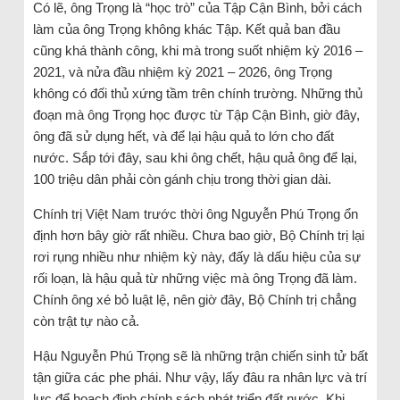
Có lẽ, ông Trọng là “học trò” của Tập Cận Bình, bởi cách
làm của ông Trọng không khác Tập. Kết quả ban đầu
cũng khá thành công, khi mà trong suốt nhiệm kỳ 2016 –
2021, và nửa đầu nhiệm kỳ 2021 – 2026, ông Trọng
không có đối thủ xứng tầm trên chính trường. Những thủ
đoạn mà ông Trọng học được từ Tập Cận Bình, giờ đây,
ông đã sử dụng hết, và để lại hậu quả to lớn cho đất
nước. Sắp tới đây, sau khi ông chết, hậu quả ông để lại,
100 triệu dân phải còn gánh chịu trong thời gian dài.
Chính trị Việt Nam trước thời ông Nguyễn Phú Trọng ổn
định hơn bây giờ rất nhiều. Chưa bao giờ, Bộ Chính trị lại
rơi rụng nhiều như nhiệm kỳ này, đấy là dấu hiệu của sự
rối loạn, là hậu quả từ những việc mà ông Trọng đã làm.
Chính ông xé bỏ luật lệ, nên giờ đây, Bộ Chính trị chẳng
còn trật tự nào cả.
Hậu Nguyễn Phú Trọng sẽ là những trận chiến sinh tử bất
tận giữa các phe phái. Như vậy, lấy đâu ra nhân lực và trí
lực để hoạch định chính sách phát triển đất nước. Khi