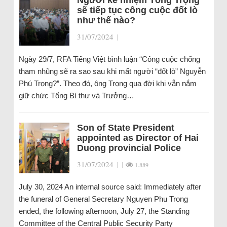
Người kế nhiệm Tổng Trọng
sẽ tiếp tục công cuộc đốt lò
như thế nào?
31/07/2024
|
Ngày 29/7, RFA Tiếng Việt bình luận “Công cuộc chống
tham nhũng sẽ ra sao sau khi mất người “đốt lò” Nguyễn
Phú Trọng?”. Theo đó, ông Trọng qua đời khi vẫn nắm
giữ chức Tổng Bí thư và Trưởng…
Son of State President
appointed as Director of Hai
Duong provincial Police
31/07/2024
|
|
1.889
July 30, 2024 An internal source said: Immediately after
the funeral of General Secretary Nguyen Phu Trong
ended, the following afternoon, July 27, the Standing
Committee of the Central Public Security Party