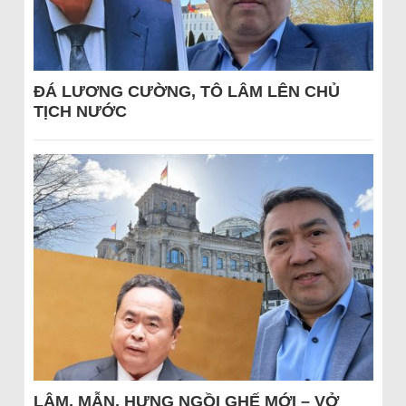
ĐÁ LƯƠNG CƯỜNG, TÔ LÂM LÊN CHỦ
TỊCH NƯỚC
LÂM, MẪN, HƯNG NGỒI GHẾ MỚI – VỞ