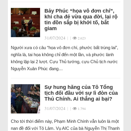
Bảy Phúc “họa vô đơn chí”,
khi cha đẻ vừa qua đời, lại rộ
tin đồn sắp bị khởi tố, bắt
giam
31/07/2024
|
|
2.623
Người xưa có câu “họa vô đơn chí, phước bất trùng lai”,
nghĩa là, tai họa không chỉ đến một lần, và phước lành
không lặp lại 2 lượt. Cựu Thủ tướng, cựu Chủ tịch nước
Nguyễn Xuân Phúc đang…
Sự hung hăng của Tô Tổng
tịch đối đầu với sự lì đòn của
Thủ Chính. Ai thắng ai bại?
31/07/2024
|
|
1.794
Cho tới thời điểm này, Phạm Minh Chính vẫn luôn là một
nan đề đối với Tô Lâm. Vụ AIC của bà Nguyễn Thị Thanh