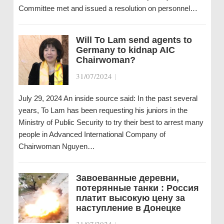
Committee met and issued a resolution on personnel…
Will To Lam send agents to
Germany to kidnap AIC
Chairwoman?
31/07/2024
|
July 29, 2024 An inside source said: In the past several
years, To Lam has been requesting his juniors in the
Ministry of Public Security to try their best to arrest many
people in Advanced International Company of
Chairwoman Nguyen…
Завоеванные деревни,
потерянные танки : Россия
платит высокую цену за
наступление в Донецке