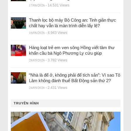
17/06/2026
- 14.531 Views
Thanh lọc bộ máy Bộ Công an: Tinh giản thực
chất hay vẫn là màn trình diễn lấy lệ?
16/06/2026
- 4.943 Views
Hàng loạt trẻ em ven sông Hồng viết tâm thư
khẩn cầu bà Ngô Phương Ly cứu giúp
28/05/2026
- 3.782 Views
“Nhà là để ở, không phải để tích sản”: Vì sao Tô
Lâm không đánh thuế Bất Động sản thứ 2?
24/05/2026
- 2.431 Views
TRUYỀN HÌNH