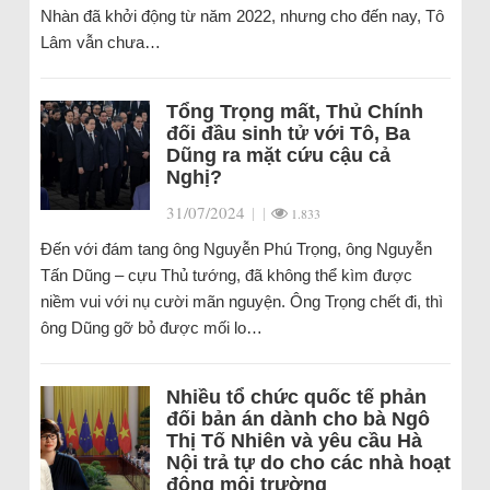
Nhàn đã khởi động từ năm 2022, nhưng cho đến nay, Tô
Lâm vẫn chưa…
Tổng Trọng mất, Thủ Chính
đối đầu sinh tử với Tô, Ba
Dũng ra mặt cứu cậu cả
Nghị?
31/07/2024
|
|
1.833
Đến với đám tang ông Nguyễn Phú Trọng, ông Nguyễn
Tấn Dũng – cựu Thủ tướng, đã không thể kìm được
niềm vui với nụ cười mãn nguyện. Ông Trọng chết đi, thì
ông Dũng gỡ bỏ được mối lo…
Nhiều tổ chức quốc tế phản
đối bản án dành cho bà Ngô
Thị Tố Nhiên và yêu cầu Hà
Nội trả tự do cho các nhà hoạt
động môi trường