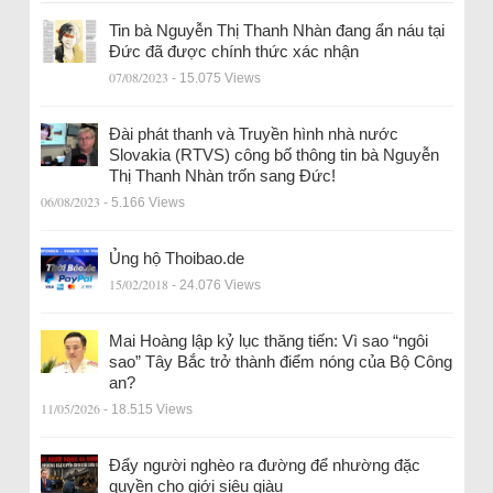
Tin bà Nguyễn Thị Thanh Nhàn đang ẩn náu tại
Đức đã được chính thức xác nhận
07/08/2023
- 15.075 Views
Đài phát thanh và Truyền hình nhà nước
Slovakia (RTVS) công bố thông tin bà Nguyễn
Thị Thanh Nhàn trốn sang Đức!
06/08/2023
- 5.166 Views
Ủng hộ Thoibao.de
15/02/2018
- 24.076 Views
Mai Hoàng lập kỷ lục thăng tiến: Vì sao “ngôi
sao” Tây Bắc trở thành điểm nóng của Bộ Công
an?
11/05/2026
- 18.515 Views
Đẩy người nghèo ra đường để nhường đặc
quyền cho giới siêu giàu