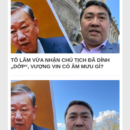
TÔ LÂM VỪA NHẬN CHỦ TỊCH ĐÃ DÍNH
„DỚP“, VƯỢNG VIN CÓ ÂM MƯU GÌ?