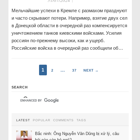
31/07/2024
|
Мельчайшие успехи в Кремле с размахом празднуют
и часто скрывают потери. Например, взятие двух сел
в Донецкой области в очередной раз компенсируется
уничтожением танков киевскими войсками. Усилия
россиян по-прежнему высоки, как и ущерб.
Российские войска в очередной раз сообщили об…
1
…
2
37
NEXT →
SEARCH
LATEST
POPULAR
COMMENTS
TAGS
Bắc ninh: Ông Nguyễn Văn Dũng bị xử lý, câu
hỏi nào còn bỏ ngỏ?