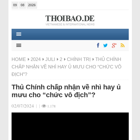
09
08
2026
HOME
2024
JULI
2
CHÍNH TRỊ
THỦ CHÍNH
CHẤP NHẬN VỀ NHÌ HAY Ủ MƯU CHO “CHỨC VÔ
ĐỊCH”?
Thủ Chính chấp nhận về nhì hay ủ
mưu cho “chức vô địch”?
02/07/2024
|
|
1.178