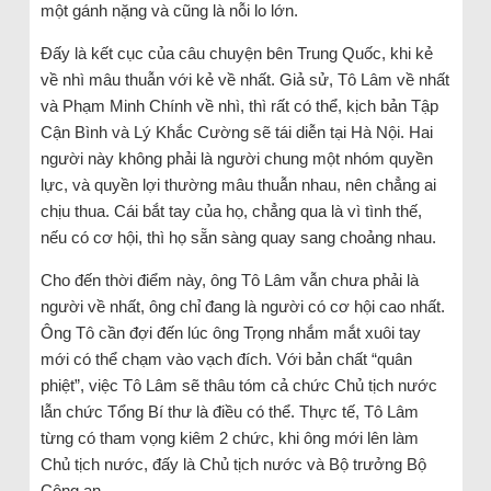
một gánh nặng và cũng là nỗi lo lớn.
Đấy là kết cục của câu chuyện bên Trung Quốc, khi kẻ
về nhì mâu thuẫn với kẻ về nhất. Giả sử, Tô Lâm về nhất
và Phạm Minh Chính về nhì, thì rất có thể, kịch bản Tập
Cận Bình và Lý Khắc Cường sẽ tái diễn tại Hà Nội. Hai
người này không phải là người chung một nhóm quyền
lực, và quyền lợi thường mâu thuẫn nhau, nên chẳng ai
chịu thua. Cái bắt tay của họ, chẳng qua là vì tình thế,
nếu có cơ hội, thì họ sẵn sàng quay sang choảng nhau.
Cho đến thời điểm này, ông Tô Lâm vẫn chưa phải là
người về nhất, ông chỉ đang là người có cơ hội cao nhất.
Ông Tô cần đợi đến lúc ông Trọng nhắm mắt xuôi tay
mới có thể chạm vào vạch đích. Với bản chất “quân
phiệt”, việc Tô Lâm sẽ thâu tóm cả chức Chủ tịch nước
lẫn chức Tổng Bí thư là điều có thể. Thực tế, Tô Lâm
từng có tham vọng kiêm 2 chức, khi ông mới lên làm
Chủ tịch nước, đấy là Chủ tịch nước và Bộ trưởng Bộ
Công an.