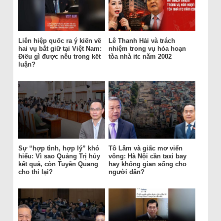
Liên hiệp quốc ra ý kiến về
Lê Thanh Hải và trách
hai vụ bắt giữ tại Việt Nam:
nhiệm trong vụ hỏa hoạn
Điều gì được nêu trong kết
tòa nhà itc năm 2002
luận?
Sự “hợp tình, hợp lý” khó
Tô Lâm và giấc mơ viển
hiểu: Vì sao Quảng Trị hủy
vông: Hà Nội cần taxi bay
kết quả, còn Tuyên Quang
hay không gian sống cho
cho thi lại?
người dân?