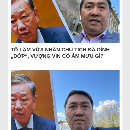
TÔ LÂM VỪA NHẬN CHỦ TỊCH ĐÃ DÍNH
„DỚP“, VƯỢNG VIN CÓ ÂM MƯU GÌ?