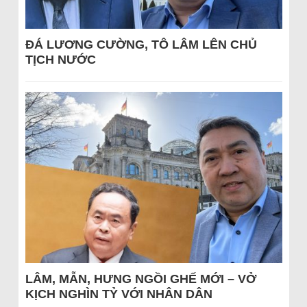
ĐÁ LƯƠNG CƯỜNG, TÔ LÂM LÊN CHỦ
TỊCH NƯỚC
LÂM, MẪN, HƯNG NGỒI GHẾ MỚI – VỞ
KỊCH NGHÌN TỶ VỚI NHÂN DÂN