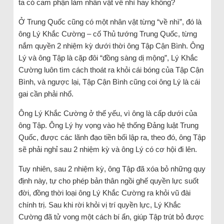
ta có cam phận làm nhân vật về nhì hay không?
Ở Trung Quốc cũng có một nhân vật từng “về nhì”, đó là
ông Lý Khắc Cường – cố Thủ tướng Trung Quốc, từng
nắm quyền 2 nhiệm kỳ dưới thời ông Tập Cận Bình. Ông
Lý và ông Tập là cặp đôi “đồng sàng dị mộng”, Lý Khắc
Cường luôn tìm cách thoát ra khỏi cái bóng của Tập Cận
Bình, và ngược lại, Tập Cận Bình cũng coi ông Lý là cái
gai cần phải nhổ.
Ông Lý Khắc Cường ở thế yếu, vì ông là cấp dưới của
ông Tập. Ông Lý hy vọng vào hệ thống Đảng luật Trung
Quốc, được các lãnh đạo tiền bối lập ra, theo đó, ông Tập
sẽ phải nghỉ sau 2 nhiệm kỳ và ông Lý có cơ hội đi lên.
Tuy nhiên, sau 2 nhiệm kỳ, ông Tập đã xóa bỏ những quy
định này, tự cho phép bản thân ngồi ghế quyền lực suốt
đời, đồng thời loại ông Lý Khắc Cường ra khỏi vũ đài
chính trị. Sau khi rời khỏi vị trí quyền lực, Lý Khắc
Cường đã tử vong một cách bí ẩn, giúp Tập trút bỏ được