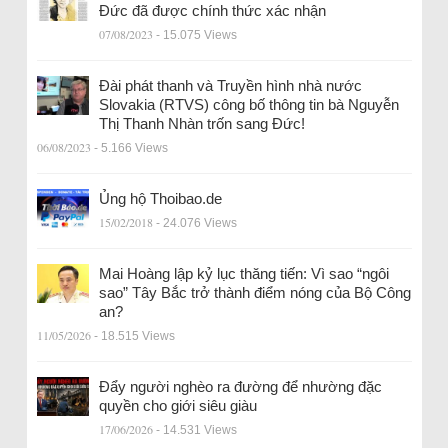
Đức đã được chính thức xác nhận
07/08/2023
- 15.075 Views
Đài phát thanh và Truyền hình nhà nước
Slovakia (RTVS) công bố thông tin bà Nguyễn
Thị Thanh Nhàn trốn sang Đức!
06/08/2023
- 5.166 Views
Ủng hộ Thoibao.de
15/02/2018
- 24.076 Views
Mai Hoàng lập kỷ lục thăng tiến: Vì sao “ngôi
sao” Tây Bắc trở thành điểm nóng của Bộ Công
an?
11/05/2026
- 18.515 Views
Đẩy người nghèo ra đường để nhường đặc
quyền cho giới siêu giàu
17/06/2026
- 14.531 Views