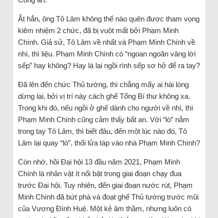
Ắt hẳn, ông Tô Lâm không thể nào quên được tham vọng
kiêm nhiệm 2 chức, đã bị vuột mất bởi Phạm Minh
Chính. Giả sử, Tô Lâm về nhất và Phạm Minh Chính về
nhì, thì liệu. Phạm Minh Chính có “ngoan ngoãn vâng lời
sếp” hay không? Hay là lại ngồi rình sếp sơ hở để ra tay?
Đã lên đến chức Thủ tướng, thì chẳng mấy ai hài lòng
dừng lại, bởi vị trí này cách ghế Tổng Bí thư không xa.
Trong khi đó, nếu ngồi ở ghế dành cho người về nhì, thì
Phạm Minh Chính cũng cảm thấy bất an. Với “lò” nằm
trong tay Tô Lâm, thì biết đâu, đến một lúc nào đó, Tô
Lâm lại quay “lò”, thổi lửa táp vào nhà Phạm Minh Chính?
Còn nhớ, hồi Đại hội 13 đầu năm 2021, Phạm Minh
Chính là nhân vật ít nổi bật trong giai đoạn chạy đua
trước Đại hội. Tuy nhiên, đến giai đoạn nước rút, Phạm
Minh Chính đã bứt phá và đoạt ghế Thủ tướng trước mũi
của Vương Đình Huệ. Một kẻ âm thầm, nhưng luôn có