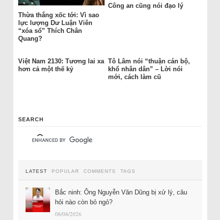
Công an cũng nói đạo lý
Thừa thắng xốc tới: Vì sao
lực lượng Dư Luận Viên
“xóa sổ” Thích Chân
Quang?
Việt Nam 2130: Tương lai xa
Tô Lâm nói “thuận cán bộ,
hơn cả một thế kỷ
khổ nhân dân” – Lời nói
mới, cách làm cũ
SEARCH
LATEST
POPULAR
COMMENTS
TAGS
Bắc ninh: Ông Nguyễn Văn Dũng bị xử lý, câu
hỏi nào còn bỏ ngỏ?
08/08/2026