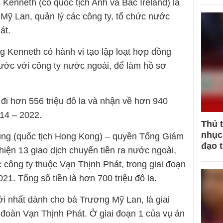
 Kenneth (có quốc tịch Anh và Bắc Ireland) là
 Mỹ Lan, quản lý các công ty, tổ chức nước
át.
g Kenneth có hành vi tạo lập loạt hợp đồng
nước với công ty nước ngoài, để làm hồ sơ
đi hơn 556 triệu đô la và nhận về hơn 940
014 – 2022.
Thủ 
nhục 
ng (quốc tịch Hong Kong) – quyền Tổng Giám
đạo 
iện 13 giao dịch chuyển tiền ra nước ngoài,
 công ty thuộc Vạn Thịnh Phát, trong giai đoạn
21. Tổng số tiền là hơn 700 triệu đô la.
ới nhất dành cho bà Trương Mỹ Lan, là giai
 đoàn Vạn Thịnh Phát. Ở giai đoạn 1 của vụ án