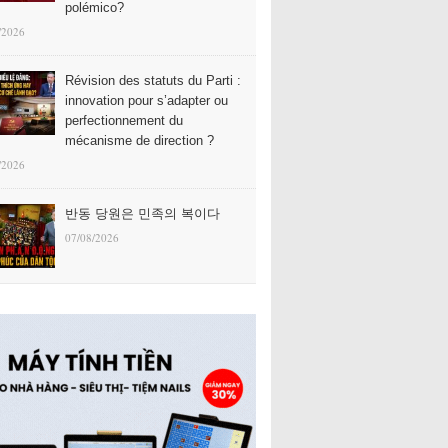
polémico?
/2026
Révision des statuts du Parti :
innovation pour s’adapter ou
perfectionnement du
mécanisme de direction ?
/2026
반동 당원은 민족의 복이다
07/08/2026