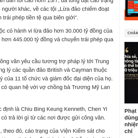
n dân tối cao hôm 15/7, đã tống đạt cáo trạng
 người khác, về các tội „Lừa đảo chiếm đoạt
 trái phép tiền tệ qua biên giới”.
c có hành vi lừa đảo hơn 30.000 tỷ đồng của
CHÂM
n hơn 445.000 tỷ đồng và chuyển trái phép qua
ng văn yêu cầu tương trợ pháp lý tới Trung
g lý các quần đảo British và Cayman thuộc
ý của 11 tổ chức và giám đốc đại diện của họ.
 có quan hệ với vợ chồng bà Trương Mỹ Lan
ác định là Chiu Bing Keung Kenneth, Chen Yi
Phạt
dùng
có trả lời gì từ các nơi được gửi công văn.
nhiệ
 theo đó, cáo trạng của Viện Kiểm sát cho
chí