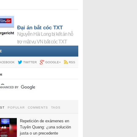
Đại án bắt cóc TXT
Nguyễn Hải Long bị kết án hỗ
trợ mật vụ VN bắt cóc TXT
E
ACEBOOK
TWITTER
GOOGLE+
RSS
H
EST
POPULAR
COMMENTS
TAGS
Repetición de exámenes en
Tuyên Quang: ¿una solución
justa o un precedente