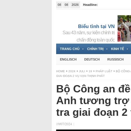
08
08
2026
Headline:
Tin bà Nguyễn Thị Thanh Nhàn đang ẩn náu tại Đức
Biểu tình tại VN
Sau 43 năm, sự kiện chính trị
chấn động toàn quốc
TRANG CHỦ
CHÍNH TRỊ
KINH TẾ
ENGLISCH
DEUTSCH
RUSSISCH
HOME
2024
JULI
19
PHÁP LUẬT
BỘ CÔNG 
GIAI ĐOẠN 2 VỤ VẠN THỊNH PHÁT
Bộ Công an đề
Anh tương trợ 
tra giai đoạn 
19/07/2024
|