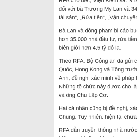
RFA cho biết, Viện Kiểm sát Nhâ
đối với bà Trương Mỹ Lan và 34
tài sản“, „Rửa tiền“, „Vận chuyển
Bà Lan và đồng phạm bị cáo buộ
hơn 35.000 nhà đầu tư, rửa tiề
biên giới hơn 4,5 tỷ đô la.
Theo RFA, Bộ Công an đã gửi cô
Quốc, Hong Kong và Tổng trưởn
Anh, đề nghị xác minh về pháp l
Những tổ chức này được cho là
và ông Chu Lập Cơ.
Hai cá nhân cũng bị đề nghị, x
Chung. Tuy nhiên, hiện tại chưa 
RFA dẫn truyền thông nhà nước,