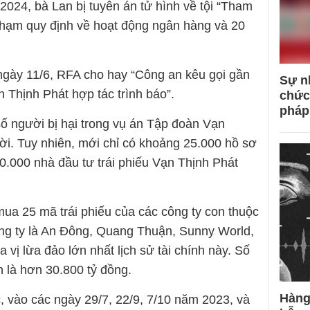
/2024, bà Lan bị tuyên án tử hình về tội “Tham
i phạm quy định về hoạt động ngân hàng và 20
 ngày 11/6, RFA cho hay “Công an kêu gọi gần
Sự n
n Thịnh Phát hợp tác trình báo”.
chức
pháp
ố người bị hại trong vụ án Tập đoàn Vạn
ời. Tuy nhiên, mới chỉ có khoảng 25.000 hồ sơ
10.000 nhà đầu tư trái phiếu Vạn Thịnh Phát
ua 25 mã trái phiếu của các công ty con thuộc
ông ty là An Đông, Quang Thuận, Sunny World,
 vị lừa đảo lớn nhất lịch sử tài chính này. Số
h là hơn 30.800 tỷ đồng.
Hàng
 vào các ngày 29/7, 22/9, 7/10 năm 2023, và