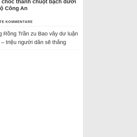
 chốc thành chuột bạch dưới
Bộ Công An
TE KOMMENTARE
g Rồng Trần
zu
Bao vây dư luận
 – triệu người dân sẽ thắng