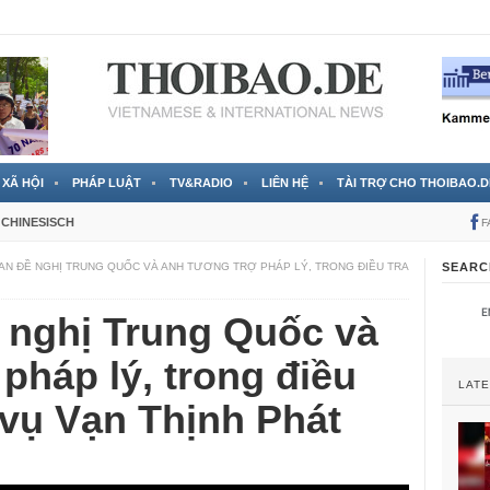
 đã được chính thức xác nhận
3 Jahren ago
XÃ HỘI
PHÁP LUẬT
TV&RADIO
LIÊN HỆ
TÀI TRỢ CHO THOIBAO.D
CHINESISCH
F
AN ĐỀ NGHỊ TRUNG QUỐC VÀ ANH TƯƠNG TRỢ PHÁP LÝ, TRONG ĐIỀU TRA
SEARC
 nghị Trung Quốc và
pháp lý, trong điều
LAT
2 vụ Vạn Thịnh Phát