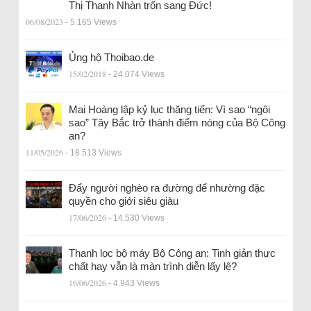
Thị Thanh Nhàn trốn sang Đức!
06/08/2023
- 5.165 Views
Ủng hộ Thoibao.de
15/02/2018
- 24.074 Views
Mai Hoàng lập kỷ lục thăng tiến: Vì sao “ngôi
sao” Tây Bắc trở thành điểm nóng của Bộ Công
an?
11/05/2026
- 18.513 Views
Đẩy người nghèo ra đường để nhường đặc
quyền cho giới siêu giàu
17/06/2026
- 14.530 Views
Thanh lọc bộ máy Bộ Công an: Tinh giản thực
chất hay vẫn là màn trình diễn lấy lệ?
16/06/2026
- 4.943 Views