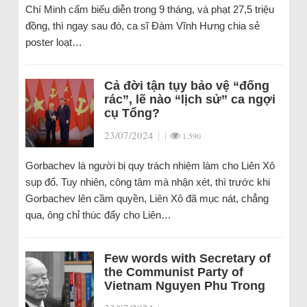
Chí Minh cấm biểu diễn trong 9 tháng, và phạt 27,5 triệu
đồng, thì ngay sau đó, ca sĩ Đàm Vĩnh Hưng chia sẻ
poster loạt…
Cả đời tận tụy bảo vệ “đống
rác”, lẽ nào “lịch sử” ca ngợi
cụ Tổng?
23/07/2024
|
|
1.590
Gorbachev là người bị quy trách nhiệm làm cho Liên Xô
sụp đổ. Tuy nhiên, công tâm mà nhận xét, thì trước khi
Gorbachev lên cầm quyền, Liên Xô đã mục nát, chẳng
qua, ông chỉ thúc đẩy cho Liên…
Few words with Secretary of
the Communist Party of
Vietnam Nguyen Phu Trong