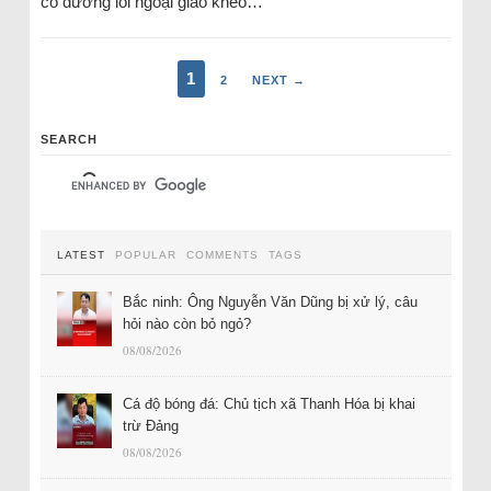
có đường lối ngoại giao khéo…
1
2
NEXT →
SEARCH
LATEST
POPULAR
COMMENTS
TAGS
Bắc ninh: Ông Nguyễn Văn Dũng bị xử lý, câu
hỏi nào còn bỏ ngỏ?
08/08/2026
Cá độ bóng đá: Chủ tịch xã Thanh Hóa bị khai
trừ Đảng
08/08/2026