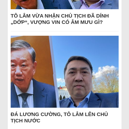
TÔ LÂM VỪA NHẬN CHỦ TỊCH ĐÃ DÍNH
„DỚP“, VƯỢNG VIN CÓ ÂM MƯU GÌ?
ĐÁ LƯƠNG CƯỜNG, TÔ LÂM LÊN CHỦ
TỊCH NƯỚC