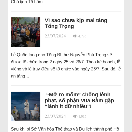
Chủ tịch Tô Lâm…
Vì sao chưa kịp mai táng
Tổng Trọng
23/07/2024
|
|
4.736
Lễ Quốc tang cho Tổng Bí thư Nguyễn Phú Trọng sẽ
được tổ chức trong 2 ngày 25 và 26/7. Theo kế hoạch, lễ
viếng và lễ truy điệu sẽ tổ chức vào ngày 25/7. Sau đó, lễ
an táng…
“Mở rọ mõm” chống lệnh
phạt, số phận Vua Đàm gặp
“lành ít dữ nhiều”!
23/07/2024
|
|
1.035
Sau khi bị Sở Văn hóa Thể thao và Du lịch thành phố Hồ