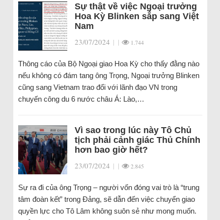
Sự thật về việc Ngoại trưởng
Hoa Kỳ Blinken sắp sang Việt
Nam
23/07/2024
|
|
1.744
Thông cáo của Bộ Ngoại giao Hoa Kỳ cho thấy đằng nào
nếu không có đám tang ông Trọng, Ngoại trưởng Blinken
cũng sang Vietnam trao đổi với lãnh đạo VN trong
chuyến công du 6 nước châu Á: Lào,…
Vì sao trong lúc này Tô Chủ
tịch phải cảnh giác Thủ Chính
hơn bao giờ hết?
23/07/2024
|
|
2.845
Sự ra đi của ông Trọng – người vốn đóng vai trò là “trung
tâm đoàn kết” trong Đảng, sẽ dẫn đến việc chuyển giao
quyền lực cho Tô Lâm không suôn sẻ như mong muốn.