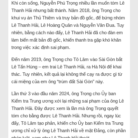
Khi còn sống, Nguyễn Phú Trọng nhiều lần muốn tóm Lê
Thanh Hải nhưng bất thành. Năm 2018, ông Trọng cho
khui vụ án Thủ Thiêm và truy bản đồ gốc, để bứng nhóm
Lê Thanh Hải, Lê Hoàng Quân và Nguyễn Văn Đua. Tuy
nhiên, bằng cách nào đấy, Lê Thanh Hải đã cho đàn em
làm biến mất bản đồ gốc, khiến thanh tra gặp khó khăn
trong việc xác định sai phạm.
Đến năm 2019, ông Trọng cho Tô Lâm vào Sài Gòn bắt
Lê Tấn Hùng – em trai Lê Thanh Hải, ra Hà Nội để khai
thác. Tuy nhiên, kết quả lại không thể cạy ra được gì từ
cái miệng của em ông “trùm đất Sài Gòn” này.
Lần thứ 3 vào đầu năm 2024, ông Trọng cho Ủy ban
Kiểm tra Trung ương xới lại những sai phạm của ông Lê
Thanh Hải. Đây được xem là lần mà ông Trọng quyết
tóm cho bằng được Lê Thanh Hải. Nhưng rồi, ngay lúc
đấy, Tô Lâm tạo phản, khiến cho Ủy ban Kiểm tra Trung
ương chỉ xử lý ông Lê Thanh Hải về mặt Đảng, còn phần
pháp luật, xem như Lê Thanh Hải thoát.