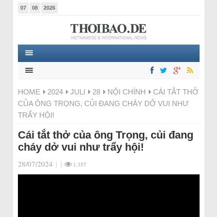
07
08
2026
HOME
2024
JULI
28
NỘI CHÍNH
CÁI TẮT THỞ
CỦA ÔNG TRỌNG, CỦI ĐANG CHÁY DỞ VUI NHƯ
TRẨY HỘI!
Cái tắt thở của ông Trọng, củi đang
cháy dở vui như trẩy hội!
28/07/2024
|
|
1.357