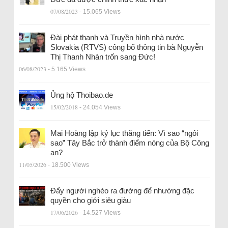
07/08/2023
- 15.065 Views
Đài phát thanh và Truyền hình nhà nước
Slovakia (RTVS) công bố thông tin bà Nguyễn
Thị Thanh Nhàn trốn sang Đức!
06/08/2023
- 5.165 Views
Ủng hộ Thoibao.de
15/02/2018
- 24.054 Views
Mai Hoàng lập kỷ lục thăng tiến: Vì sao “ngôi
sao” Tây Bắc trở thành điểm nóng của Bộ Công
an?
11/05/2026
- 18.500 Views
Đẩy người nghèo ra đường để nhường đặc
quyền cho giới siêu giàu
17/06/2026
- 14.527 Views