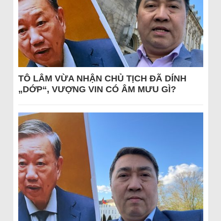
TÔ LÂM VỪA NHẬN CHỦ TỊCH ĐÃ DÍNH
„DỚP“, VƯỢNG VIN CÓ ÂM MƯU GÌ?