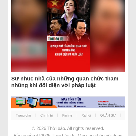
Sự nhục nhã của những quan chức tham
nhũng khi đối diện với pháp luật
Trang chủ
Chính trị
Kinh tế
Xã hội
QUÂN SỰ
© 2026
Thời báo
. All rights reserved.
Bản quyền @2025 Thời báo.de. Mọi sao chép nội dung