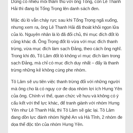
Dũng có nhiều mối thâm thù với ông Tổng, còn Lê Thanh
Hải thì đang bị Tổng Trọng lên danh sách đen.
Mặc dù lò vẫn cháy rực sau khi Tổng Trọng ngã xuống,
nhưng xem ra, ông Lê Thanh Hải đã thoát khỏi ngọn lửa
của lò. Nguyên nhân là lò đã đổi chủ, thì mục đích đốt lò
cũng khác đi. Ông Trọng đốt lò vừa với mục đích thanh
trừng, vừa mục đích làm sạch Đảng, theo cách ông nghĩ.
Trong khi đó, Tô Lâm đốt lò không vì mục đích làm trong
sạch Đảng, mà chỉ có mục đích duy nhất – đấy là thanh
trừng những kẻ không cùng phe nhóm.
Tô Lâm sẽ ưu tiên việc thanh trừng đối với những người
mà ông cho là có nguy cơ đe dọa nhóm lợi ích Hưng Yên
của ông. Chính vì thế, quan chức về hưu và không có ý
cấu kết với thế lực khác, để tranh giành với nhóm Hưng
Yên như Lê Thanh Hải, thì Tô Lâm sẽ gác lại. Tô Lâm
đang dồn lực đánh nhóm Nghệ An và Hà Tĩnh, 2 nhóm đe
dọa thế độc tôn của nhóm Hưng Yên.