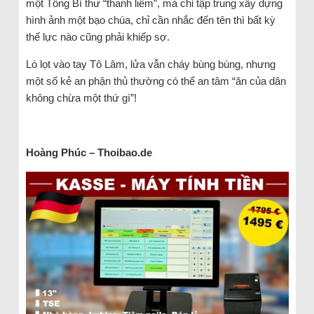
một Tổng Bí thư “thanh liêm”, mà chỉ tập trung xây dựng
hình ảnh một bạo chúa, chỉ cần nhắc đến tên thì bất kỳ
thế lực nào cũng phải khiếp sợ.
Lò lọt vào tay Tô Lâm, lửa vẫn cháy bùng bùng, nhưng
một số kẻ an phận thủ thường có thể an tâm “ăn của dân
không chừa một thứ gì”!
Hoàng Phúc – Thoibao.de