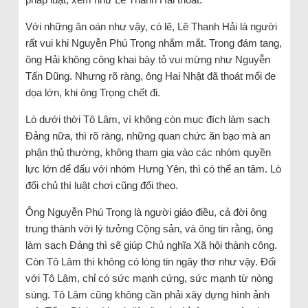
Với những ân oán như vậy, có lẽ, Lê Thanh Hải là người
rất vui khi Nguyễn Phú Trọng nhắm mắt. Trong đám tang,
ông Hải không công khai bày tỏ vui mừng như Nguyễn
Tấn Dũng. Nhưng rõ ràng, ông Hai Nhật đã thoát mối đe
dọa lớn, khi ông Trọng chết đi.
Lò dưới thời Tô Lâm, vì không còn mục đích làm sạch
Đảng nữa, thì rõ ràng, những quan chức ăn bạo mà an
phận thủ thường, không tham gia vào các nhóm quyền
lực lớn để đấu với nhóm Hưng Yên, thì có thể an tâm. Lò
đổi chủ thì luật chơi cũng đổi theo.
Ông Nguyễn Phú Trọng là người giáo điều, cả đời ông
trung thành với lý tưởng Cộng sản, và ông tin rằng, ông
làm sạch Đảng thì sẽ giúp Chủ nghĩa Xã hội thành công.
Còn Tô Lâm thì không có lòng tin ngây thơ như vậy. Đối
với Tô Lâm, chỉ có sức mạnh cứng, sức mạnh từ nòng
súng. Tô Lâm cũng không cần phải xây dựng hình ảnh