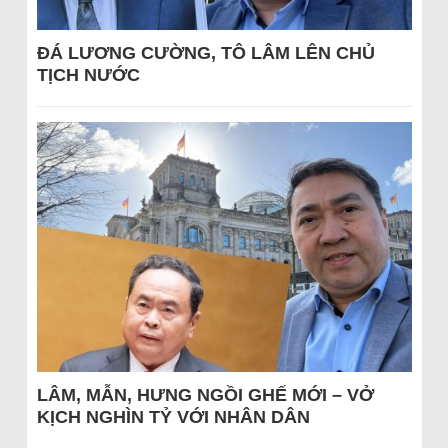
ĐÁ LƯƠNG CƯỜNG, TÔ LÂM LÊN CHỦ
TỊCH NƯỚC
LÂM, MẪN, HƯNG NGỒI GHẾ MỚI – VỞ
KỊCH NGHÌN TỶ VỚI NHÂN DÂN