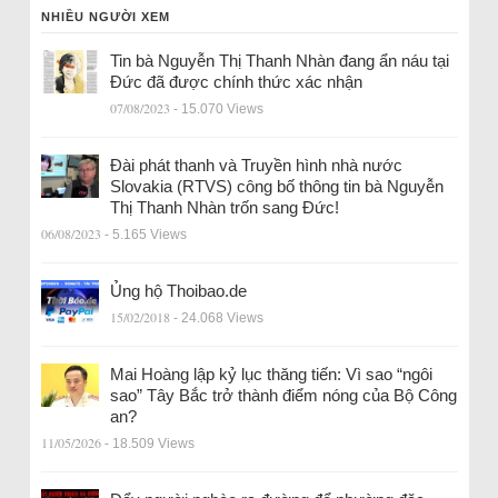
NHIỀU NGƯỜI XEM
Tin bà Nguyễn Thị Thanh Nhàn đang ẩn náu tại
Đức đã được chính thức xác nhận
07/08/2023
- 15.070 Views
Đài phát thanh và Truyền hình nhà nước
Slovakia (RTVS) công bố thông tin bà Nguyễn
Thị Thanh Nhàn trốn sang Đức!
06/08/2023
- 5.165 Views
Ủng hộ Thoibao.de
15/02/2018
- 24.068 Views
Mai Hoàng lập kỷ lục thăng tiến: Vì sao “ngôi
sao” Tây Bắc trở thành điểm nóng của Bộ Công
an?
11/05/2026
- 18.509 Views