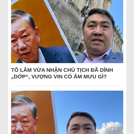
TÔ LÂM VỪA NHẬN CHỦ TỊCH ĐÃ DÍNH
„DỚP“, VƯỢNG VIN CÓ ÂM MƯU GÌ?