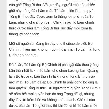
của ghế Tổng Bí thư. Và giờ đây, người chủ của chiếc
ghế này cũng đã nhắm mắt. Tô Lâm hiện là tạm quyền
Tổng Bí thư, đây được xem là thắng lợi to lớn của Tô
Lâm, nhưng chưa trọn vẹn. Chỉ khi nào Tô Lâm chính
thức được bầu làm Tổng Bí thư, lúc đấy mới xem là
thắng lợi hoàn toàn.
Một số nguồn tin đáng tin cậy cho thoibao.de biết, Bộ
Chính trị hiện nay không muốn thừa nhận Tô Lâm là Tổng
Bí thư chính thức.
Đã 2 lần, Tô Lâm ép Bộ Chính trị phải gật đầu theo ý ông.
Lần thứ nhất là khi Tô Lâm cho chọn Lương Tam Quang
làm Bộ trưởng. Lần thứ nhì là khi ông Tổng Bí thư vừa
mới mất, Tô Lâm đã ép Bộ Chính trị phải công bố ông là
tạm quyền Tổng Bí thư. Dù người tạm quyền Tổng Bí thư
sẽ nắm hết mọi quyền hạn do ông Trọng để lại, nhưng
đây là vị trí kém bền và không chính danh. Chỉ khi nào
được bầu làm Tổng Bí thư, thì khi đó, vị trí Tô Lâm mới