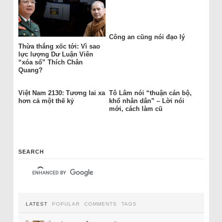
Công an cũng nói đạo lý
Thừa thắng xốc tới: Vì sao
lực lượng Dư Luận Viên
“xóa sổ” Thích Chân
Quang?
Việt Nam 2130: Tương lai xa
Tô Lâm nói “thuận cán bộ,
hơn cả một thế kỷ
khổ nhân dân” – Lời nói
mới, cách làm cũ
SEARCH
LATEST
POPULAR
COMMENTS
TAGS