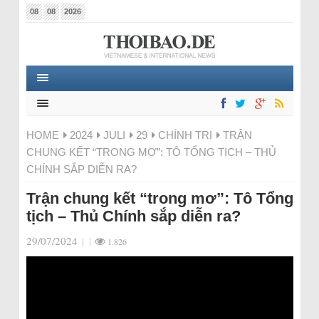
08
08
2026
HOME
2024
JULI
29
CHÍNH TRỊ
TRẬN
CHUNG KẾT “TRONG MƠ”: TÔ TỔNG TỊCH – THỦ
CHÍNH SẮP DIỄN RA?
Trận chung kết “trong mơ”: Tô Tổng
tịch – Thủ Chính sắp diễn ra?
29/07/2024
|
|
1.826