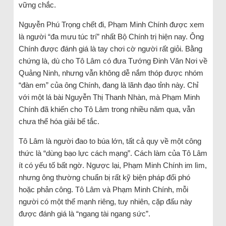
vững chắc.
Nguyễn Phú Trọng chết đi, Phạm Minh Chính được xem
là người “đa mưu túc trí” nhất Bộ Chính trị hiện nay. Ông
Chính được đánh giá là tay chơi cờ người rất giỏi. Bằng
chứng là, dù cho Tô Lâm có đưa Tướng Đinh Văn Nơi về
Quảng Ninh, nhưng vẫn không dễ nắm thóp được nhóm
“đàn em” của ông Chính, đang là lãnh đạo tỉnh này. Chỉ
với một lá bài Nguyễn Thị Thanh Nhàn, mà Phạm Minh
Chính đã khiến cho Tô Lâm trong nhiều năm qua, vẫn
chưa thể hóa giải bế tắc.
Tô Lâm là người đao to búa lớn, tất cả quy về một công
thức là “dùng bạo lực cách mạng”. Cách làm của Tô Lâm
ít có yếu tố bất ngờ. Ngược lại, Phạm Minh Chính im lìm,
nhưng ông thường chuẩn bị rất kỹ biện pháp đối phó
hoặc phản công. Tô Lâm và Phạm Minh Chính, mỗi
người có một thế mạnh riêng, tuy nhiên, cặp đấu này
được đánh giá là “ngang tài ngang sức”.