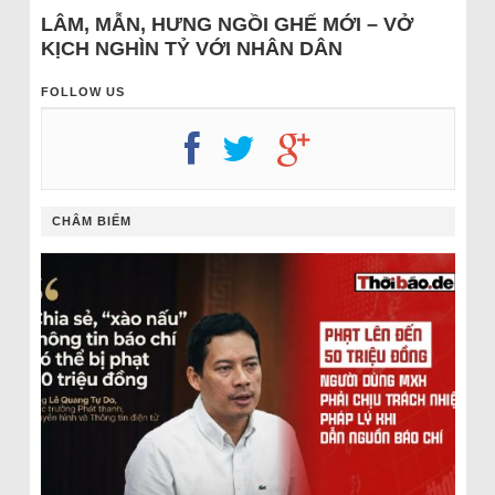
LÂM, MẪN, HƯNG NGỒI GHẾ MỚI – VỞ
KỊCH NGHÌN TỶ VỚI NHÂN DÂN
FOLLOW US
CHÂM BIẾM