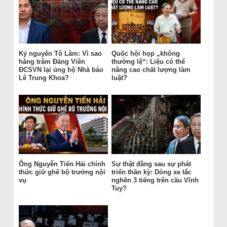
Kỷ nguyên Tô Lâm: Vì sao
Quốc hội họp „không
hàng trăm Đảng Viên
thường lệ“: Liệu có thể
ĐCSVN lại ủng hộ Nhà báo
nâng cao chất lượng làm
Lê Trung Khoa?
luật?
Ông Nguyễn Tiến Hải chính
Sự thật đằng sau sự phát
thức giữ ghế bộ trưởng nội
triển thần kỳ: Dòng xe tắc
vụ
nghẽn 3 tiếng trên cầu Vĩnh
Tuy?