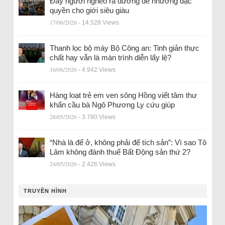
Đẩy người nghèo ra đường để nhường đặc
quyền cho giới siêu giàu
17/06/2026
- 14.528 Views
Thanh lọc bộ máy Bộ Công an: Tinh giản thực
chất hay vẫn là màn trình diễn lấy lệ?
16/06/2026
- 4.942 Views
Hàng loạt trẻ em ven sông Hồng viết tâm thư
khẩn cầu bà Ngô Phương Ly cứu giúp
28/05/2026
- 3.780 Views
“Nhà là để ở, không phải để tích sản”: Vì sao Tô
Lâm không đánh thuế Bất Động sản thứ 2?
24/05/2026
- 2.426 Views
TRUYỀN HÌNH