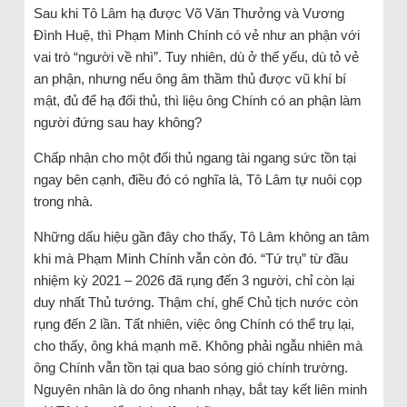
Sau khi Tô Lâm hạ được Võ Văn Thưởng và Vương
Đình Huệ, thì Phạm Minh Chính có vẻ như an phận với
vai trò “người về nhì”. Tuy nhiên, dù ở thế yếu, dù tỏ vẻ
an phận, nhưng nếu ông âm thầm thủ được vũ khí bí
mật, đủ để hạ đối thủ, thì liệu ông Chính có an phận làm
người đứng sau hay không?
Chấp nhận cho một đối thủ ngang tài ngang sức tồn tại
ngay bên cạnh, điều đó có nghĩa là, Tô Lâm tự nuôi cọp
trong nhà.
Những dấu hiệu gần đây cho thấy, Tô Lâm không an tâm
khi mà Phạm Minh Chính vẫn còn đó. “Tứ trụ” từ đầu
nhiệm kỳ 2021 – 2026 đã rụng đến 3 người, chỉ còn lại
duy nhất Thủ tướng. Thậm chí, ghế Chủ tịch nước còn
rụng đến 2 lần. Tất nhiên, việc ông Chính có thể trụ lại,
cho thấy, ông khá mạnh mẽ. Không phải ngẫu nhiên mà
ông Chính vẫn tồn tại qua bao sóng gió chính trường.
Nguyên nhân là do ông nhanh nhạy, bắt tay kết liên minh