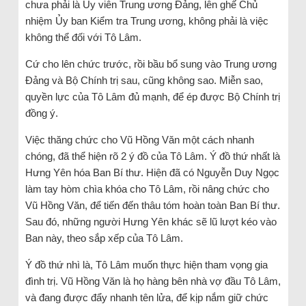
chưa phải là Ủy viên Trung ương Đảng, lên ghế Chủ
nhiệm Ủy ban Kiểm tra Trung ương, không phải là việc
không thể đối với Tô Lâm.
Cứ cho lên chức trước, rồi bầu bổ sung vào Trung ương
Đảng và Bộ Chính trị sau, cũng không sao. Miễn sao,
quyền lực của Tô Lâm đủ mạnh, để ép được Bộ Chính trị
đồng ý.
Việc thăng chức cho Vũ Hồng Văn một cách nhanh
chóng, đã thể hiện rõ 2 ý đồ của Tô Lâm. Ý đồ thứ nhất là
Hưng Yên hóa Ban Bí thư. Hiện đã có Nguyễn Duy Ngọc
làm tay hòm chìa khóa cho Tô Lâm, rồi nâng chức cho
Vũ Hồng Văn, để tiến đến thâu tóm hoàn toàn Ban Bí thư.
Sau đó, những người Hưng Yên khác sẽ lũ lượt kéo vào
Ban này, theo sắp xếp của Tô Lâm.
Ý đồ thứ nhì là, Tô Lâm muốn thực hiện tham vọng gia
đình trị. Vũ Hồng Văn là họ hàng bên nhà vợ đầu Tô Lâm,
và đang được đẩy nhanh tên lửa, để kịp nắm giữ chức