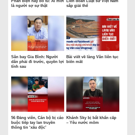
Phản biện hay bỏ tù: Ai mới
Liên đoàn Luật sư Việt Nam
là người sợ sự thật
sắp giải thể
Sân bay Gia Bình: Người
Bài viết về làng Vân liên tục
dân phải đi trước, quyền lợi
biến mất
tính sau
56 Đảng viên, Cán bộ bị cáo
Khánh Sky bị bắt khẩn cấp
buộc tiếp tay lan truyền
– Yêu nước mõm
thông tin ‘xấu độc’