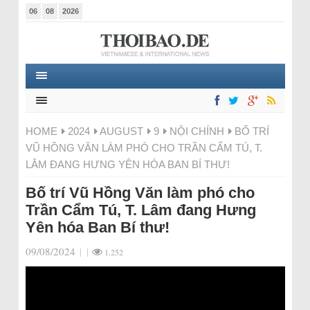
06
08
2026
HOME
2024
AUGUST
9
NỘI CHÍNH
BỐ TRÍ
VŨ HỒNG VĂN LÀM PHÓ CHO TRẦN CẨM TÚ, T.
LÂM ĐANG HƯNG YÊN HÓA BAN BÍ THƯ!
Bố trí Vũ Hồng Văn làm phó cho
Trần Cẩm Tú, T. Lâm đang Hưng
Yên hóa Ban Bí thư!
09/08/2024
|
|
1.252