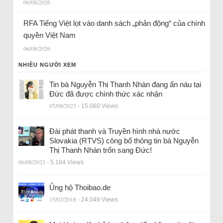
06/08/2026
RFA Tiếng Việt lọt vào danh sách „phản động“ của chính
quyền Việt Nam
06/08/2026
NHIỀU NGƯỜI XEM
Tin bà Nguyễn Thị Thanh Nhàn đang ẩn náu tại
Đức đã được chính thức xác nhận
07/08/2023
- 15.060 Views
Đài phát thanh và Truyền hình nhà nước
Slovakia (RTVS) công bố thông tin bà Nguyễn
Thị Thanh Nhàn trốn sang Đức!
06/08/2023
- 5.164 Views
Ủng hộ Thoibao.de
15/02/2018
- 24.049 Views