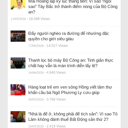
Mai Hoàng lập kỷ lục thăng tiến: Vì sao “ngôi
sao” Tây Bắc trở thành điểm nóng của Bộ Công
an?
11/05/2026
- 18.498 Views
Đẩy người nghèo ra đường để nhường đặc
quyền cho giới siêu giàu
17/06/2026
- 14.527 Views
Thanh lọc bộ máy Bộ Công an: Tinh giản thực
chất hay vẫn là màn trình diễn lấy lệ?
16/06/2026
- 4.940 Views
Hàng loạt trẻ em ven sông Hồng viết tâm thư
khẩn cầu bà Ngô Phương Ly cứu giúp
28/05/2026
- 3.768 Views
“Nhà là để ở, không phải để tích sản”: Vì sao Tô
Lâm không đánh thuế Bất Động sản thứ 2?
24/05/2026
- 2.419 Views