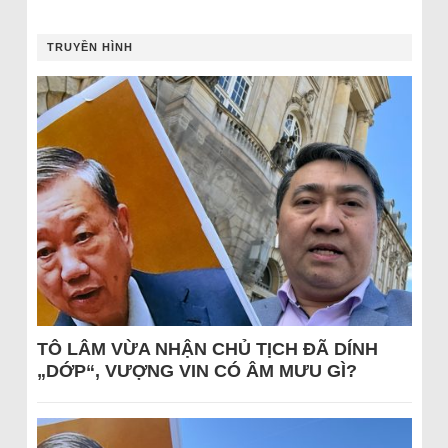
TRUYỀN HÌNH
TÔ LÂM VỪA NHẬN CHỦ TỊCH ĐÃ DÍNH
„DỚP“, VƯỢNG VIN CÓ ÂM MƯU GÌ?