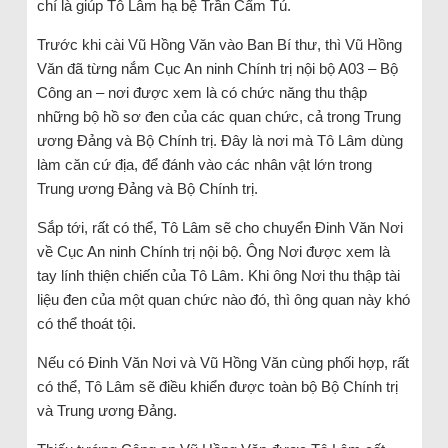
chí là giúp Tô Lâm hạ bệ Trần Cẩm Tú.
Trước khi cài Vũ Hồng Văn vào Ban Bí thư, thì Vũ Hồng
Văn đã từng nắm Cục An ninh Chính trị nội bộ A03 – Bộ
Công an – nơi được xem là có chức năng thu thập
những bộ hồ sơ đen của các quan chức, cả trong Trung
ương Đảng và Bộ Chính trị. Đây là nơi mà Tô Lâm dùng
làm căn cứ địa, để đánh vào các nhân vật lớn trong
Trung ương Đảng và Bộ Chính trị.
Sắp tới, rất có thể, Tô Lâm sẽ cho chuyển Đinh Văn Nơi
về Cục An ninh Chính trị nội bộ. Ông Nơi được xem là
tay lính thiện chiến của Tô Lâm. Khi ông Nơi thu thập tài
liệu đen của một quan chức nào đó, thì ông quan này khó
có thể thoát tội.
Nếu có Đinh Văn Nơi và Vũ Hồng Văn cùng phối hợp, rất
có thể, Tô Lâm sẽ điều khiển được toàn bộ Bộ Chính trị
và Trung ương Đảng.