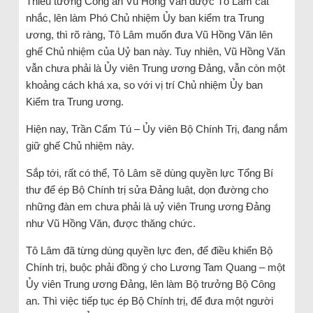
Thiếu tướng Công an Vũ Hồng Văn được Tô Lâm cất
nhắc, lên làm Phó Chủ nhiệm Ủy ban kiểm tra Trung
ương, thì rõ ràng, Tô Lâm muốn đưa Vũ Hồng Văn lên
ghế Chủ nhiệm của Uỷ ban này. Tuy nhiên, Vũ Hồng Văn
vẫn chưa phải là Ủy viên Trung ương Đảng, vẫn còn một
khoảng cách khá xa, so với vị trí Chủ nhiệm Ủy ban
Kiểm tra Trung ương.
Hiện nay, Trần Cẩm Tú – Ủy viên Bộ Chính Trị, đang nắm
giữ ghế Chủ nhiệm này.
Sắp tới, rất có thể, Tô Lâm sẽ dùng quyền lực Tổng Bí
thư để ép Bộ Chính trị sửa Đảng luật, dọn đường cho
những đàn em chưa phải là uỷ viên Trung ương Đảng
như Vũ Hồng Văn, được thăng chức.
Tô Lâm đã từng dùng quyền lực đen, để điều khiển Bộ
Chính trị, buộc phải đồng ý cho Lương Tam Quang – một
Ủy viên Trung ương Đảng, lên làm Bộ trưởng Bộ Công
an. Thì việc tiếp tục ép Bộ Chính trị, để đưa một người