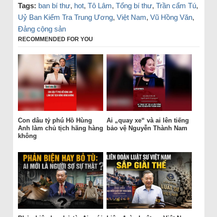
Tags:
ban bí thư
,
hot
,
Tô Lâm
,
Tổng bí thư
,
Trần cẩm Tú
,
Uỷ Ban Kiểm Tra Trung Ương
,
Việt Nam
,
Vũ Hồng Văn
,
Đảng cộng sản
RECOMMENDED FOR YOU
Con dâu tỷ phú Hồ Hùng
Ai „quay xe“ và ai lên tiếng
Anh làm chủ tịch hãng hàng
bảo vệ Nguyễn Thành Nam
không