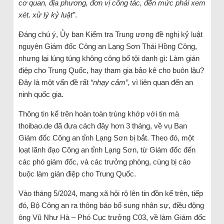
cơ quan, địa phương, đơn vị công tác, đến mức phải xem
xét, xử lý kỷ luật”
.
Đáng chú ý, Ủy ban Kiểm tra Trung ương đề nghị kỷ luật
nguyên Giám đốc Công an Lạng Sơn Thái Hồng Công,
nhưng lại lúng túng không công bố tội danh gì: Làm gián
điệp cho Trung Quốc, hay tham gia bảo kê cho buôn lậu?
Đây là một vấn đề rất
“nhạy cảm”,
vì liên quan đến an
ninh quốc gia.
Thông tin kể trên hoàn toàn trùng khớp với tin mà
thoibao.de đã đưa cách đây hơn 3 tháng, về vụ Ban
Giám đốc Công an tỉnh Lạng Sơn bị bắt. Theo đó, một
loạt lãnh đạo Công an tỉnh Lạng Sơn, từ Giám đốc đến
các phó giám đốc, và các trưởng phòng, cùng bị cáo
buộc làm gián điệp cho Trung Quốc.
Vào tháng 5/2024, mạng xã hội rộ lên tin đồn kể trên, tiếp
đó, Bộ Công an ra thông báo bổ sung nhân sự, điều động
ông Vũ Như Hà – Phó Cục trưởng C03, về làm Giám đốc