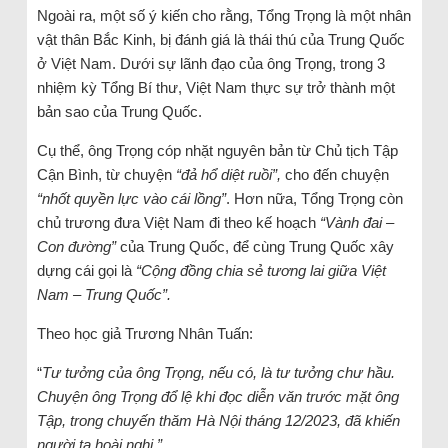
Ngoài ra, một số ý kiến cho rằng, Tổng Trọng là một nhân
vật thân Bắc Kinh, bị đánh giá là thái thú của Trung Quốc
ở Việt Nam. Dưới sự lãnh đạo của ông Trọng, trong 3
nhiệm kỳ Tổng Bí thư, Việt Nam thực sự trở thành một
bản sao của Trung Quốc.
Cụ thể, ông Trọng cóp nhặt nguyên bản từ Chủ tịch Tập
Cận Bình, từ chuyện
“đả hổ diệt ruồi”,
cho đến chuyện
“nhốt quyền lực vào cái lồng”
. Hơn nữa, Tổng Trọng còn
chủ trương đưa Việt Nam đi theo kế hoạch
“Vành đai –
Con đường”
của Trung Quốc, để cùng Trung Quốc xây
dựng cái gọi là
“Cộng đồng chia sẻ tương lai giữa Việt
Nam – Trung Quốc”.
Theo học giả Trương Nhân Tuấn:
“
Tư tưởng của ông Trọng, nếu có, là tư tưởng chư hầu.
Chuyện ông Trọng đổ lệ khi đọc diễn văn trước mặt ông
Tập, trong chuyến thăm Hà Nội tháng 12/2023, đã khiến
người ta hoài nghi.”