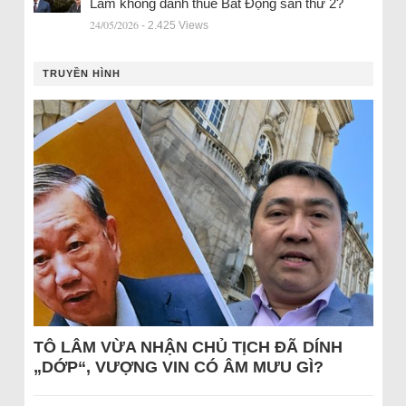
Lâm không đánh thuế Bất Động sản thứ 2?
24/05/2026
- 2.425 Views
TRUYỀN HÌNH
TÔ LÂM VỪA NHẬN CHỦ TỊCH ĐÃ DÍNH
„DỚP“, VƯỢNG VIN CÓ ÂM MƯU GÌ?