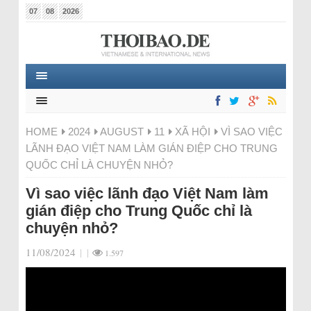
07
08
2026
HOME
2024
AUGUST
11
XÃ HỘI
VÌ SAO VIỆC
LÃNH ĐẠO VIỆT NAM LÀM GIÁN ĐIỆP CHO TRUNG
QUỐC CHỈ LÀ CHUYỆN NHỎ?
Vì sao việc lãnh đạo Việt Nam làm
gián điệp cho Trung Quốc chỉ là
chuyện nhỏ?
11/08/2024
|
|
1.597