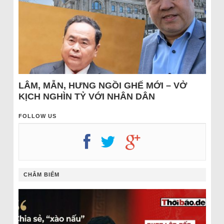
LÂM, MẪN, HƯNG NGỒI GHẾ MỚI – VỞ
KỊCH NGHÌN TỶ VỚI NHÂN DÂN
FOLLOW US
CHÂM BIẾM