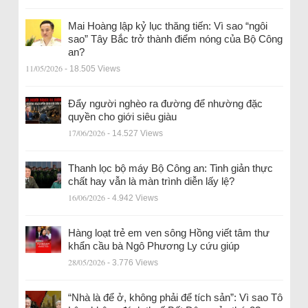
Mai Hoàng lập kỷ lục thăng tiến: Vì sao “ngôi
sao” Tây Bắc trở thành điểm nóng của Bộ Công
an?
11/05/2026
- 18.505 Views
Đẩy người nghèo ra đường để nhường đặc
quyền cho giới siêu giàu
17/06/2026
- 14.527 Views
Thanh lọc bộ máy Bộ Công an: Tinh giản thực
chất hay vẫn là màn trình diễn lấy lệ?
16/06/2026
- 4.942 Views
Hàng loạt trẻ em ven sông Hồng viết tâm thư
khẩn cầu bà Ngô Phương Ly cứu giúp
28/05/2026
- 3.776 Views
“Nhà là để ở, không phải để tích sản”: Vì sao Tô