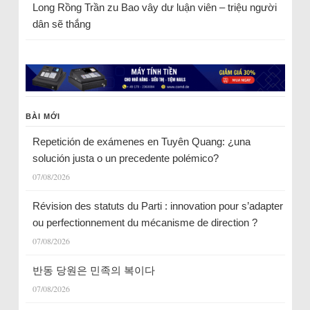
Long Rồng Trần
zu
Bao vây dư luận viên – triệu người
dân sẽ thắng
BÀI MỚI
Repetición de exámenes en Tuyên Quang: ¿una
solución justa o un precedente polémico?
07/08/2026
Révision des statuts du Parti : innovation pour s’adapter
ou perfectionnement du mécanisme de direction ?
07/08/2026
반동 당원은 민족의 복이다
07/08/2026