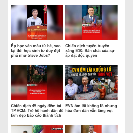
Ép học văn mẫu từ bé, sao
Chiến dịch tuyên truyền
lại đòi học sinh tư duy đột
xăng E10: Bản chất của sự
phá như Steve Jobs?
áp đặt độc quyền
Chiến dịch 45 ngày đêm tại
EVN ôm lãi khổng lồ nhưng
TP.HCM: Trò hề hành dân để
hóa đơn dân vẫn tăng vọt
làm đẹp báo cáo thành tích