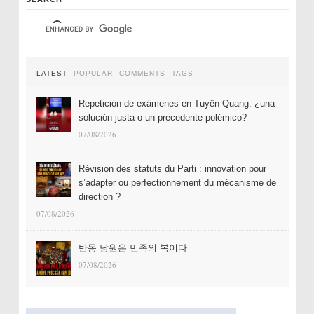
LATEST
POPULAR
COMMENTS
TAGS
Repetición de exámenes en Tuyên Quang: ¿una
solución justa o un precedente polémico?
07/08/2026
Révision des statuts du Parti : innovation pour
s’adapter ou perfectionnement du mécanisme de
direction ?
07/08/2026
반동 당원은 민족의 복이다
07/08/2026