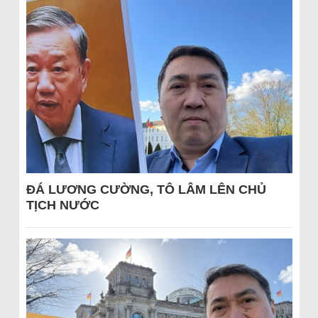
ĐÁ LƯƠNG CƯỜNG, TÔ LÂM LÊN CHỦ
TỊCH NƯỚC