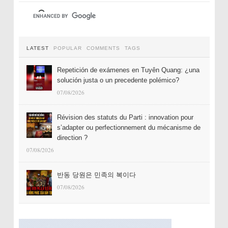
LATEST
POPULAR
COMMENTS
TAGS
Repetición de exámenes en Tuyên Quang: ¿una
solución justa o un precedente polémico?
07/08/2026
Révision des statuts du Parti : innovation pour
s’adapter ou perfectionnement du mécanisme de
direction ?
07/08/2026
반동 당원은 민족의 복이다
07/08/2026