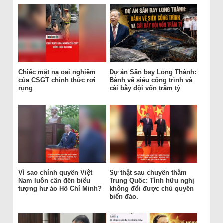
Chiếc mặt nạ oai nghiêm
Dự án Sân bay Long Thành:
của CSGT chính thức rơi
Bánh vẽ siêu công trình và
rụng
cái bẫy đội vốn trăm tỷ
Vì sao chính quyền Việt
Sự thật sau chuyến thăm
Nam luôn cần đến biểu
Trung Quốc: Tình hữu nghị
tượng hư ảo Hồ Chí Minh?
không đổi được chủ quyền
biển đảo.