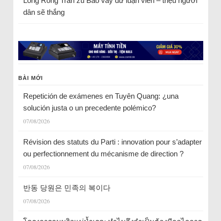
Long Rồng Trần
zu
Bao vây dư luận viên – triệu người
dân sẽ thắng
BÀI MỚI
Repetición de exámenes en Tuyên Quang: ¿una
solución justa o un precedente polémico?
07/08/2026
Révision des statuts du Parti : innovation pour s’adapter
ou perfectionnement du mécanisme de direction ?
07/08/2026
반동 당원은 민족의 복이다
07/08/2026