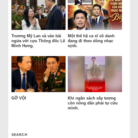
Trương Mỹ Lan và ván bài
Một thế hệ ca sĩ vô danh
ngửa với cựu Thống đốc Lê
đang đi theo dòng nhạc
Minh Hưng.
nịnh.
GỠ VỘI
Khi ngân sách xây tượng
còn nông dân phải tự cứu
mình.
SEARCH