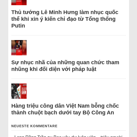
Thủ tướng Lê Minh Hưng làm nhục quốc
thể khi xin ý kiến chỉ đạo từ Tổng thống
Putin
Sự nhục nhã của những quan chức tham
nhũng khi đối diện với pháp luật
Hàng triệu công dân Việt Nam bỗng chốc
thành chuột bạch dưới tay Bộ Công An
NEUESTE KOMMENTARE