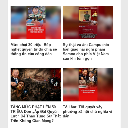
Mức phạt 30 triệu: Bóp
Sự thật vụ án: Campuchia
nghẹt quyền tự do chia sẻ
bàn giao hai nghi phạm
thông tin của công dân
Samoa cho phía Việt Nam
sau khi tóm gọn
TĂNG MỨC PHẠT LÊN 50
Tô Lâm: Tôi quyết xây
TRIỆU: Đòn „Áp Đặt Quyền
phường xã hội chủ nghĩa vì
Lực“ Để Thao Túng Sự Thật
dân
Trên Không Gian Mạng?