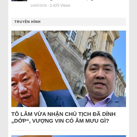
24/05/2026
- 2.425 Views
TRUYỀN HÌNH
TÔ LÂM VỪA NHẬN CHỦ TỊCH ĐÃ DÍNH
„DỚP“, VƯỢNG VIN CÓ ÂM MƯU GÌ?