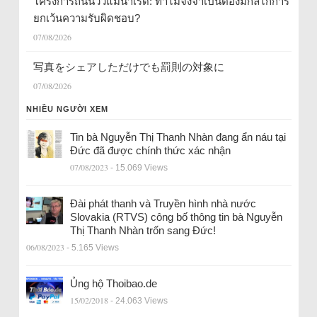
โครงการถนนวิวแม่น้ำเรด: ทำไมจึงจำเป็นต้องมีกลไกการ
ยกเว้นความรับผิดชอบ?
07/08/2026
写真をシェアしただけでも罰則の対象に
07/08/2026
NHIỀU NGƯỜI XEM
Tin bà Nguyễn Thị Thanh Nhàn đang ẩn náu tại
Đức đã được chính thức xác nhận
07/08/2023
- 15.069 Views
Đài phát thanh và Truyền hình nhà nước
Slovakia (RTVS) công bố thông tin bà Nguyễn
Thị Thanh Nhàn trốn sang Đức!
06/08/2023
- 5.165 Views
Ủng hộ Thoibao.de
15/02/2018
- 24.063 Views