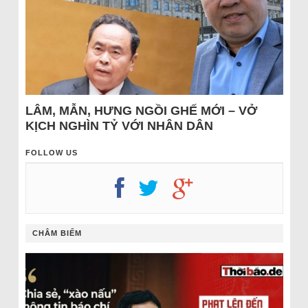
LÂM, MẪN, HƯNG NGỒI GHẾ MỚI – VỞ
KỊCH NGHÌN TỶ VỚI NHÂN DÂN
FOLLOW US
CHÂM BIẾM