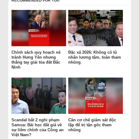
RECOMMENDED FOR YOU
Chính sách quy hoạch né
Đặc xá 2026: Không có tù
tránh Hưng Yên nhưng
nhân lương tâm, toàn tham
thẳng tay giải tỏa đất Bắc
nhũng
Ninh
Scandal bắt 2 nghi phạm
Cần cơ chế giám sát độc
Samoa: Bài học đắt giá về
lập để trị tận gốc tham
sự liêm chính của Công an
nhũng
Việt Nam?