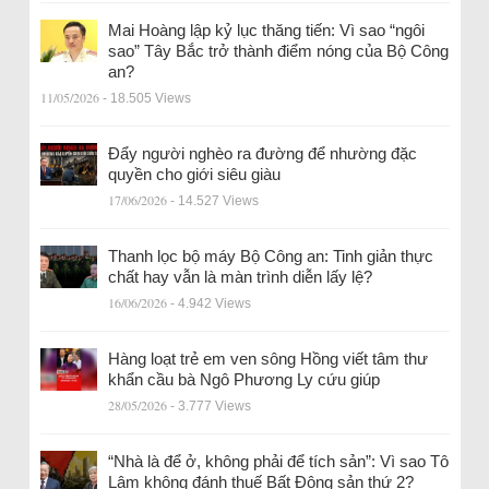
Mai Hoàng lập kỷ lục thăng tiến: Vì sao “ngôi
sao” Tây Bắc trở thành điểm nóng của Bộ Công
an?
11/05/2026
- 18.505 Views
Đẩy người nghèo ra đường để nhường đặc
quyền cho giới siêu giàu
17/06/2026
- 14.527 Views
Thanh lọc bộ máy Bộ Công an: Tinh giản thực
chất hay vẫn là màn trình diễn lấy lệ?
16/06/2026
- 4.942 Views
Hàng loạt trẻ em ven sông Hồng viết tâm thư
khẩn cầu bà Ngô Phương Ly cứu giúp
28/05/2026
- 3.777 Views
“Nhà là để ở, không phải để tích sản”: Vì sao Tô
Lâm không đánh thuế Bất Động sản thứ 2?