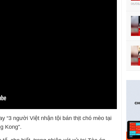
06/08
y “3 người Việt nhận tội bán thịt chó mèo tại
g Kong”.