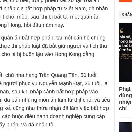
tế, cho biết, trong phiên xét xử tại Tòa án
i nhập cư bất hợp pháp từ Việt Nam, đã nhận
CHÂM
ịt chó, mèo, sau khi bị bắt tại một quán ăn
ng Hong, hồi đầu năm nay.
 quán ăn bất hợp pháp, tại một căn hộ chung
ực thi pháp luật đã bắt giữ người và tịch thu
 cho là bị buôn lậu vào Hong Kong bằng
iết, chủ nhà hàng Trần Quang Tân, 50 tuổi,
và người phục vụ Nguyễn Mạnh Đạt, 26 tuổi, là
Phạt
 nạn, sau khi nhập cảnh bất hợp pháp vào
dùng
 đã bán những món ăn làm từ thịt chó, và tiêu
nhiệ
ng kể, cũng như thừa nhận đã làm việc bất hợp
chí
ị cáo buộc điều hành doanh nghiệp cung cấp
ấy phép, và đã nhận tội.