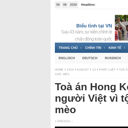
06
08
2026
Headline:
Tin bà Nguyễn Thị Thanh Nhàn đang ẩn náu tại Đức
Biểu tình tại VN
Sau 43 năm, sự kiện chính trị
chấn động toàn quốc
TRANG CHỦ
CHÍNH TRỊ
KINH TẾ
ENGLISCH
DEUTSCH
RUSSISCH
HOME
2024
AUGUST
13
PHÁP LUẬT
TOÀ Á
CHÓ, MÈO
Toà án Hong Ko
người Việt vì t
mèo
13/08/2024
|