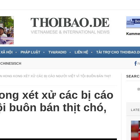
 đã được chính thức xác nhận
3 Jahren ago
XÃ HỘI
PHÁP LUẬT
TV&RADIO
LIÊN HỆ
TÀI TRỢ CHO THOIBAO.D
CHINESISCH
F
N HONG KONG XÉT XỬ CÁC BỊ CÁO NGƯỜI VIỆT VÌ TỘI BUÔN BÁN THỊT
SEARC
ng xét xử các bị cáo
ội buôn bán thịt chó,
LAT