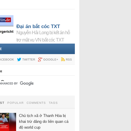
Đại án bắt cóc TXT
Nguyễn Hải Long bị kết án hỗ
trợ mật vụ VN bắt cóc TXT
E
ACEBOOK
TWITTER
GOOGLE+
RSS
H
EST
POPULAR
COMMENTS
TAGS
Chủ tịch xã ở Thanh Hóa bị
khai trừ đảng do liên quan cá
độ world cup