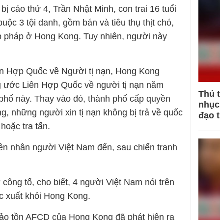
bị cáo thứ 4, Trần Nhật Minh, con trai 16 tuổi
uộc 3 tội danh, gồm bán và tiêu thụ thịt chó,
p pháp ở Hong Kong. Tuy nhiên, người này
ên Hợp Quốc về Người tị nạn, Hong Kong
ng ước Liên Hợp Quốc về người tị nạn năm
Thủ 
phố này. Thay vào đó, thành phố cấp quyền
nhục 
g, những người xin tị nạn không bị trả về quốc
đạo 
hoặc tra tấn.
ền nhân người Việt Nam đến, sau chiến tranh
 công tố, cho biết, 4 người Việt Nam nói trên
ục xuất khỏi Hong Kong.
ảo tồn AFCD của Hong Kong đã phát hiện ra