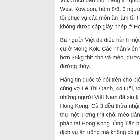
VOA trích dẫn một hãng tin quốc 
West Kowloon, hôm 8/8, 3 ngườ
tội phục vụ các món ăn làm từ th
không được cấp giấy phép ở Ho
Ba người Việt đã điều hành một
cư ở Mong Kok. Các nhân viên th
hơn 35kg thịt chó và mèo, được
đường thủy.
Hãng tin quốc tế nói trên cho b
cùng vợ Lê Thị Oanh, 44 tuổi, 
những người Việt Nam đã xin tị
Hong Kong. Cả 3 đều thừa nhận,
thụ một lượng thịt chó, mèo đá
pháp tại Hong Kong. Ông Tân b
dịch vụ ăn uống mà không có gi