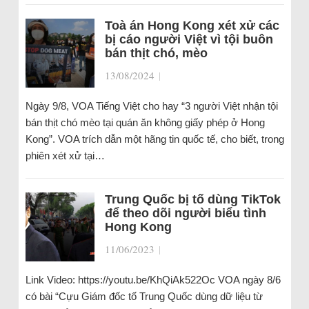
Toà án Hong Kong xét xử các
bị cáo người Việt vì tội buôn
bán thịt chó, mèo
13/08/2024
|
Ngày 9/8, VOA Tiếng Việt cho hay “3 người Việt nhận tội
bán thịt chó mèo tại quán ăn không giấy phép ở Hong
Kong”. VOA trích dẫn một hãng tin quốc tế, cho biết, trong
phiên xét xử tại…
Trung Quốc bị tố dùng TikTok
để theo dõi người biểu tình
Hong Kong
11/06/2023
|
Link Video: https://youtu.be/KhQiAk522Oc VOA ngày 8/6
có bài “Cựu Giám đốc tố Trung Quốc dùng dữ liệu từ