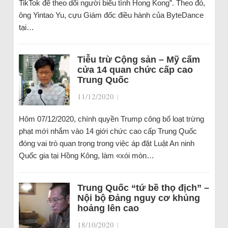
TikTok để theo dõi người biểu tình Hong Kong”. Theo đó,
ông Yintao Yu, cựu Giám đốc điều hành của ByteDance
tại…
Tiễu trừ Cộng sản – Mỹ cấm
cửa 14 quan chức cấp cao
Trung Quốc
11/12/2020
|
Hôm 07/12/2020, chính quyền Trump công bố loạt trừng
phạt mới nhắm vào 14 giới chức cao cấp Trung Quốc
đóng vai trò quan trọng trong việc áp đặt Luật An ninh
Quốc gia tại Hồng Kông, làm «xói mòn…
Trung Quốc “tứ bề thọ địch” –
Nội bộ Đảng nguy cơ khủng
hoảng lên cao
18/10/2020
|