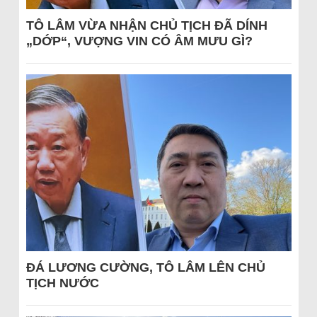
TÔ LÂM VỪA NHẬN CHỦ TỊCH ĐÃ DÍNH
„DỚP“, VƯỢNG VIN CÓ ÂM MƯU GÌ?
ĐÁ LƯƠNG CƯỜNG, TÔ LÂM LÊN CHỦ
TỊCH NƯỚC