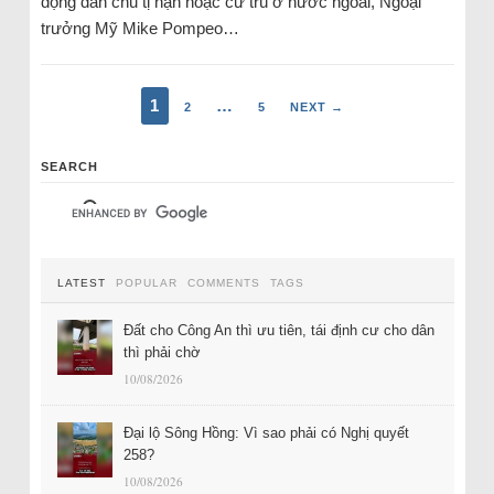
động dân chủ tị nạn hoặc cư trú ở nước ngoài, Ngoại
trưởng Mỹ Mike Pompeo…
1
…
2
5
NEXT →
SEARCH
LATEST
POPULAR
COMMENTS
TAGS
Đất cho Công An thì ưu tiên, tái định cư cho dân
thì phải chờ
10/08/2026
Đại lộ Sông Hồng: Vì sao phải có Nghị quyết
258?
10/08/2026