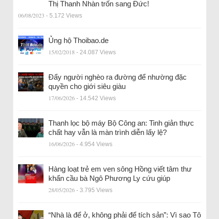
Thị Thanh Nhàn trốn sang Đức!
06/08/2023
- 5.172 Views
Ủng hộ Thoibao.de
15/02/2018
- 24.087 Views
Đẩy người nghèo ra đường để nhường đặc
quyền cho giới siêu giàu
17/06/2026
- 14.542 Views
Thanh lọc bộ máy Bộ Công an: Tinh giản thực
chất hay vẫn là màn trình diễn lấy lệ?
16/06/2026
- 4.954 Views
Hàng loạt trẻ em ven sông Hồng viết tâm thư
khẩn cầu bà Ngô Phương Ly cứu giúp
28/05/2026
- 3.795 Views
“Nhà là để ở, không phải để tích sản”: Vì sao Tô