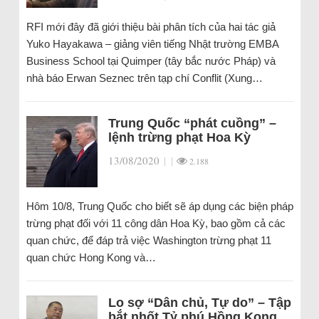
RFI mới đây đã giới thiệu bài phân tích của hai tác giả
Yuko Hayakawa – giảng viên tiếng Nhật trường EMBA
Business School tại Quimper (tây bắc nước Pháp) và
nhà báo Erwan Seznec trên tạp chí Conflit (Xung…
Trung Quốc “phát cuồng” –
lệnh trừng phạt Hoa Kỳ
13/08/2020
|
|
2.188
Hôm 10/8, Trung Quốc cho biết sẽ áp dụng các biện pháp
trừng phạt đối với 11 công dân Hoa Kỳ, bao gồm cả các
quan chức, để đáp trả việc Washington trừng phạt 11
quan chức Hong Kong và…
Lo sợ “Dân chủ, Tự do” – Tập
bắt nhốt Tỷ phú Hồng Kong