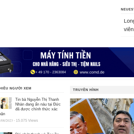
NEUES
Lon
viên
HIỀU NGƯỜI XEM
TRUYỀN HÌNH
Tin bà Nguyễn Thị Thanh
Nhàn đang ẩn náu tại Đức
đã được chính thức xác
hận
/08/2023
- 15.075 Views