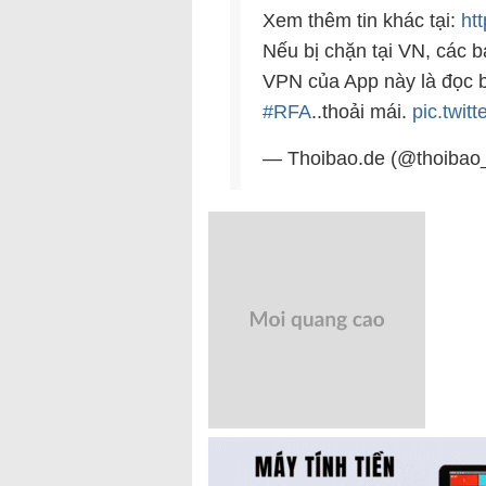
Xem thêm tin khác tại:
ht
Nếu bị chặn tại VN, các b
VPN của App này là đọc 
#RFA
..thoải mái.
pic.twi
— Thoibao.de (@thoibao