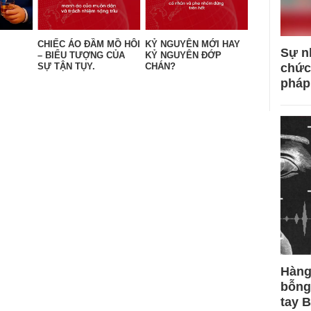
CHIẾC ÁO ĐẦM MỒ HÔI
KỶ NGUYÊN MỚI HAY
Sự n
– BIỂU TƯỢNG CỦA
KỶ NGUYÊN ĐỚP
chức
SỰ TẬN TỤY.
CHÁN?
pháp
Hàng
bỗng
tay 