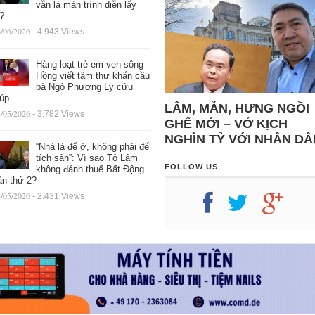
vẫn là màn trình diễn lấy
ệ?
/06/2026
- 4.943 Views
Hàng loạt trẻ em ven sông
Hồng viết tâm thư khẩn cầu
bà Ngô Phương Ly cứu
iúp
LÂM, MẪN, HƯNG NGỒI
/05/2026
- 3.782 Views
GHẾ MỚI – VỞ KỊCH
NGHÌN TỶ VỚI NHÂN DÂ
“Nhà là để ở, không phải để
tích sản”: Vì sao Tô Lâm
FOLLOW US
không đánh thuế Bất Động
ản thứ 2?
/05/2026
- 2.431 Views