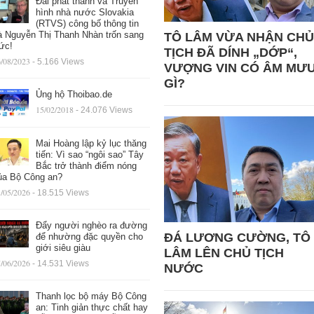
Đài phát thanh và Truyền
hình nhà nước Slovakia
(RTVS) công bố thông tin
à Nguyễn Thị Thanh Nhàn trốn sang
TÔ LÂM VỪA NHẬN CHỦ
ức!
TỊCH ĐÃ DÍNH „DỚP“,
/08/2023
- 5.166 Views
VƯỢNG VIN CÓ ÂM MƯ
GÌ?
Ủng hộ Thoibao.de
15/02/2018
- 24.076 Views
Mai Hoàng lập kỷ lục thăng
tiến: Vì sao “ngôi sao” Tây
Bắc trở thành điểm nóng
ủa Bộ Công an?
/05/2026
- 18.515 Views
Đẩy người nghèo ra đường
ĐÁ LƯƠNG CƯỜNG, TÔ
để nhường đặc quyền cho
giới siêu giàu
LÂM LÊN CHỦ TỊCH
/06/2026
- 14.531 Views
NƯỚC
Thanh lọc bộ máy Bộ Công
an: Tinh giản thực chất hay