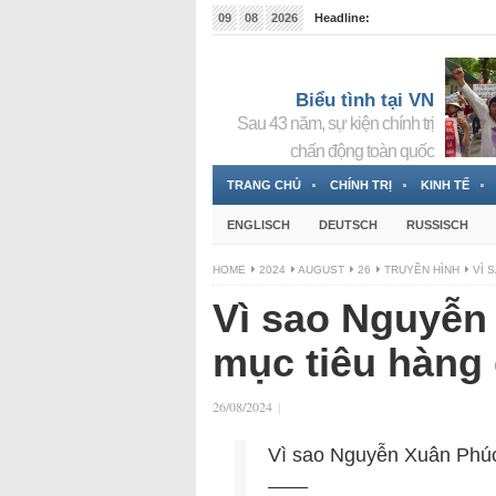
09
08
2026
Headline:
Đài phát thanh và Truyền hình nhà nước Slovakia (
Đức!
3 Jahren ago
Biểu tình tại VN
Sau 43 năm, sự kiện chính trị
chấn động toàn quốc
TRANG CHỦ
CHÍNH TRỊ
KINH TẾ
ENGLISCH
DEUTSCH
RUSSISCH
HOME
2024
AUGUST
26
TRUYỀN HÌNH
VÌ 
Vì sao Nguyễn
mục tiêu hàng
26/08/2024
|
Vì sao Nguyễn Xuân Phúc
——