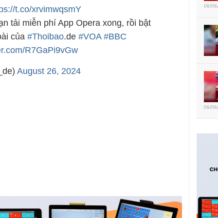
08/08
tps://t.co/xrvimwqsmY
ạn tải miễn phí App Opera xong, rồi bật
bài của
#Thoibao
.de
#VOA
#BBC
tter.com/R7GaPi9vGw
_de)
August 26, 2024
08/08