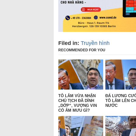
Filed in:
Truyền hình
RECOMMENDED FOR YOU
TÔ LÂM VỪA NHẬN
ĐÁ LƯƠNG CƯ
CHỦ TỊCH ĐÃ DÍNH
TÔ LÂM LÊN CH
„DỚP“, VƯỢNG VIN
NƯỚC
CÓ ÂM MƯU GÌ?