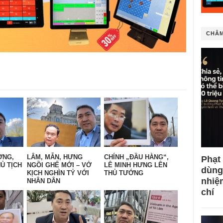
CHÂM
ỜNG,
LÂM, MẪN, HƯNG
CHÍNH „ĐẦU HÀNG“,
Phạt
Ủ TỊCH
NGỒI GHẾ MỚI – VỞ
LÊ MINH HƯNG LÊN
dùng
KỊCH NGHÌN TỶ VỚI
THỦ TƯỚNG
nhiệ
NHÂN DÂN
chí