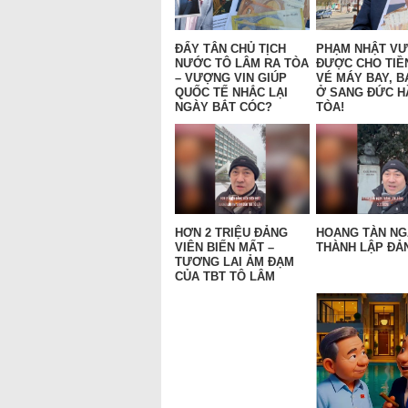
ĐẨY TÂN CHỦ TỊCH
PHẠM NHẬT V
NƯỚC TÔ LÂM RA TÒA
ĐƯỢC CHO TIỀ
– VƯỢNG VIN GIÚP
VÉ MÁY BAY, B
QUỐC TẾ NHẮC LẠI
Ở SANG ĐỨC H
NGÀY BẮT CÓC?
TÒA!
HƠN 2 TRIỆU ĐẢNG
HOANG TÀN N
VIÊN BIẾN MẤT –
THÀNH LẬP ĐẢN
TƯƠNG LAI ẢM ĐẠM
CỦA TBT TÔ LÂM