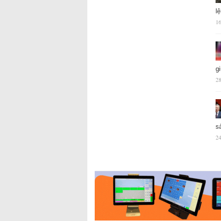
l
16
g
28
s
24