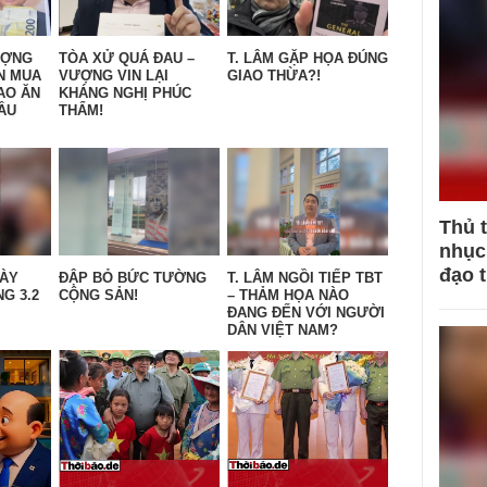
ƯỢNG
TÒA XỬ QUÁ ĐAU –
T. LÂM GẶP HỌA ĐÚNG
N MUA
VƯỢNG VIN LẠI
GIAO THỪA?!
AO ĂN
KHÁNG NGHỊ PHÚC
ẦU
THẨM!
Thủ 
nhục 
đạo 
GÀY
ĐẬP BỎ BỨC TƯỜNG
T. LÂM NGỒI TIẾP TBT
G 3.2
CỘNG SẢN!
– THẢM HỌA NÀO
ĐANG ĐẾN VỚI NGƯỜI
DÂN VIỆT NAM?