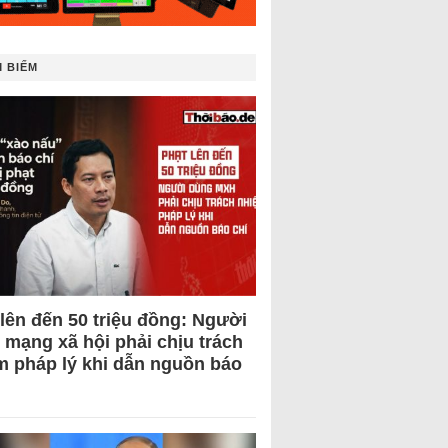
 BIẾM
 lên đến 50 triệu đồng: Người
 mạng xã hội phải chịu trách
m pháp lý khi dẫn nguồn báo