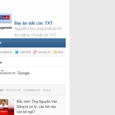
Đại án bắt cóc TXT
Nguyễn Hải Long bị kết án hỗ
trợ mật vụ VN bắt cóc TXT
E
ACEBOOK
TWITTER
GOOGLE+
RSS
H
EST
POPULAR
COMMENTS
TAGS
Bắc ninh: Ông Nguyễn Văn
Dũng bị xử lý, câu hỏi nào
còn bỏ ngỏ?