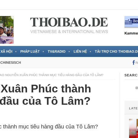
RTVS) công bố thông tin bà Nguyễn Thị Thanh Nhàn trốn sang
XÃ HỘI
PHÁP LUẬT
TV&RADIO
LIÊN HỆ
TÀI TRỢ CHO THOIBAO.D
CHINESISCH
F
SAO NGUYỄN XUÂN PHÚC THÀNH MỤC TIÊU HÀNG ĐẦU CỦA TÔ LÂM?
SEARC
 Xuân Phúc thành
 đầu của Tô Lâm?
LAT
 thành mục tiêu hàng đầu của Tô Lâm?