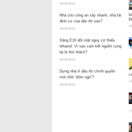
08/08/2026
b
Nhà cho công an xây nhanh, nhà tái
Đ
định cư của dân thì sao?
06
08/08/2026
Xăng E10 đối mặt nguy cơ thiếu
ethanol: Vì sao cam kết nguồn cung
lại bị thử thách?
08/08/2026
Dựng nhà ở đâu thì chính quyền
c
mới thôi “dòm ngó”?
11
08/08/2026
17