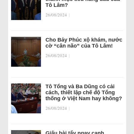
Tô Lâm?
26/08/2024
|
Cho Bảy Phúc xộ khám, nước
cờ “cân não” của Tô Lâm!
26/08/2024
|
Tô Tổng và Ba Dũng có cải
cách, thiết lập chế độ Tổng
thống ở Việt Nam hay không?
26/08/2024
|
Giấu bài tẩy ngay cạnh