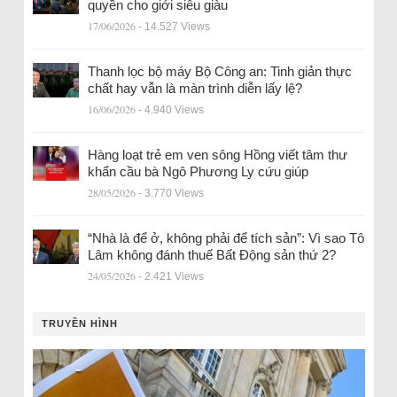
quyền cho giới siêu giàu
17/06/2026
- 14.527 Views
Thanh lọc bộ máy Bộ Công an: Tinh giản thực
chất hay vẫn là màn trình diễn lấy lệ?
16/06/2026
- 4.940 Views
Hàng loạt trẻ em ven sông Hồng viết tâm thư
khẩn cầu bà Ngô Phương Ly cứu giúp
28/05/2026
- 3.770 Views
“Nhà là để ở, không phải để tích sản”: Vì sao Tô
Lâm không đánh thuế Bất Động sản thứ 2?
24/05/2026
- 2.421 Views
TRUYỀN HÌNH