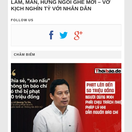
LÂM, MẪN, HƯNG NGỒI GHẾ MỚI – VỞ
KỊCH NGHÌN TỶ VỚI NHÂN DÂN
FOLLOW US
CHÂM BIẾM