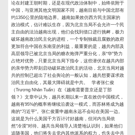
论在封建王朝时期，还是在现代政治体制中，始终依附于
中国，与亚洲其他文明国家不同，越南目前与中国北部有
约1350公里的陆地边界。越南如果效仿西方民主国家的
政治模式，估计难以生存，因为北京当局不会允许一个民
主自由的法治越南出现，他们会找到借口进行挑衅，极力
破坏越南政治民主化的进程，一个专制独裁且腐败的政府
更加符合中国在东南亚的利益，最重要的是，越共内部及
高层领导已被北京当局的糖衣炮弹严重分化，亲“华”势力
占绝对优势，只要北京当局下指令，这些潜伏在越共内部
的亲华势力即刻启动破坏政治民主的活动，北京当局对越
共的控制已超出了社会舆论的一般认知，越共想要谋求政
治民主自由化，其最大障碍就是中共。 学者张仁俊
（Trương Nhân Tuấn）在《越南需要普京还是丁部
领？》文章中认为，越共长期以来一直在效仿中国模式，
越南有95%的概率将继续沿袭这一模式，而苏林将成为越
南的“习近平”。张仁俊重申越南永远不会站在美国一边。
这就是为什么美国千方百计讨好越南，但河内当局依
然“冷漠”对待。越共当局领导人清楚地认识到，如果他们
追随美国，他们将失去党内其他派系的权力，也失去中共