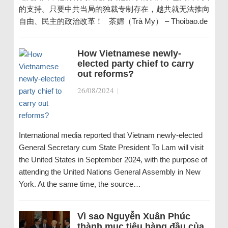
的支持。只要中共当局的独裁专制存在，越共就无法推向
自由、民主的政治改革！ 茶媚（Trà My） – Thoibao.de
How Vietnamese newly-
elected party chief to carry
out reforms?
26/08/2024
|
International media reported that Vietnam newly-elected
General Secretary cum State President To Lam will visit
the United States in September 2024, with the purpose of
attending the United Nations General Assembly in New
York. At the same time, the source…
Vì sao Nguyễn Xuân Phúc
thành mục tiêu hàng đầu của