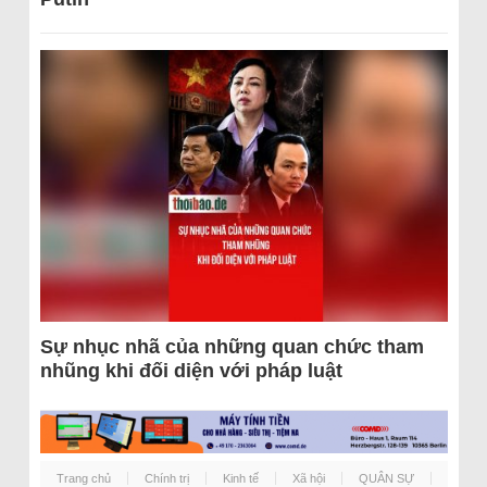
Sự nhục nhã của những quan chức tham
nhũng khi đối diện với pháp luật
Trang chủ
Chính trị
Kinh tế
Xã hội
QUÂN SỰ