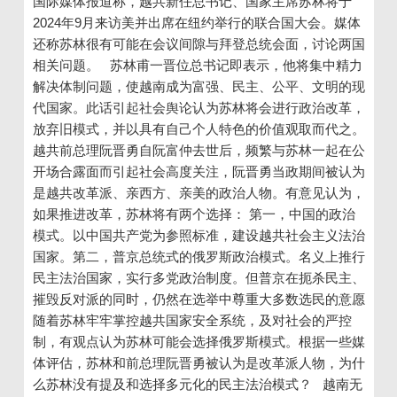
国际媒体报道称，越共新任总书记、国家主席苏林将于
2024年9月来访美并出席在纽约举行的联合国大会。媒体
还称苏林很有可能在会议间隙与拜登总统会面，讨论两国
相关问题。 苏林甫一晋位总书记即表示，他将集中精力
解决体制问题，使越南成为富强、民主、公平、文明的现
代国家。此话引起社会舆论认为苏林将会进行政治改革，
放弃旧模式，并以具有自己个人特色的价值观取而代之。
越共前总理阮晋勇自阮富仲去世后，频繁与苏林一起在公
开场合露面而引起社会高度关注，阮晋勇当政期间被认为
是越共改革派、亲西方、亲美的政治人物。有意见认为，
如果推进改革，苏林将有两个选择： 第一，中国的政治
模式。以中国共产党为参照标准，建设越共社会主义法治
国家。第二，普京总统式的俄罗斯政治模式。名义上推行
民主法治国家，实行多党政治制度。但普京在扼杀民主、
摧毁反对派的同时，仍然在选举中尊重大多数选民的意愿
随着苏林牢牢掌控越共国家安全系统，及对社会的严控
制，有观点认为苏林可能会选择俄罗斯模式。根据一些媒
体评估，苏林和前总理阮晋勇被认为是改革派人物，为什
么苏林没有提及和选择多元化的民主法治模式？ 越南无