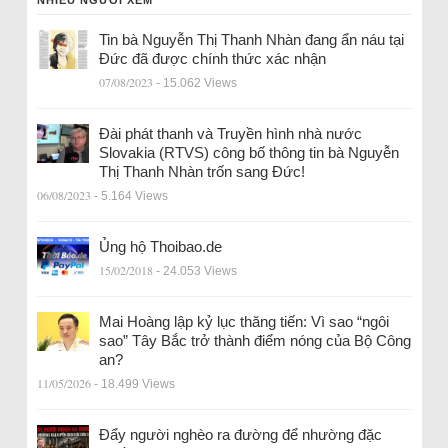
NHIỀU NGƯỜI XEM
Tin bà Nguyễn Thị Thanh Nhàn đang ẩn náu tại
Đức đã được chính thức xác nhận
07/08/2023
- 15.062 Views
Đài phát thanh và Truyền hình nhà nước
Slovakia (RTVS) công bố thông tin bà Nguyễn
Thị Thanh Nhàn trốn sang Đức!
06/08/2023
- 5.164 Views
Ủng hộ Thoibao.de
15/02/2018
- 24.053 Views
Mai Hoàng lập kỷ lục thăng tiến: Vì sao “ngôi
sao” Tây Bắc trở thành điểm nóng của Bộ Công
an?
11/05/2026
- 18.499 Views
Đẩy người nghèo ra đường để nhường đặc