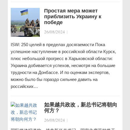
Простая мера может
приблизить Украину к
победе
26/08/2024
|
ISW: 250 целей в пределах досягаемости Пока
успешное наступление в российской области Курск,
плюс небольшой прогресс в Харьковской области:
Украина добивается успехов, несмотря на большие
трудности на Донбассе. И по оценкам экспертов,
можно было бы гораздо сильнее давить на
российских…
如果越共政改，新总书记将朝向
何方？
26/08/2024
|