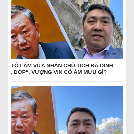
TÔ LÂM VỪA NHẬN CHỦ TỊCH ĐÃ DÍNH
„DỚP“, VƯỢNG VIN CÓ ÂM MƯU GÌ?