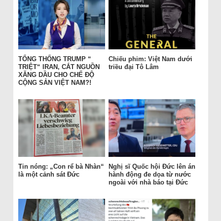
TỔNG THỐNG TRUMP “
Chiếu phim: Việt Nam dưới
TRIỆT“ IRAN, CẮT NGUỒN
triều đại Tô Lâm
XĂNG DẦU CHO CHẾ ĐỘ
CỘNG SẢN VIỆT NAM?!
Tin nóng: „Con rể bà Nhàn“
Nghị sĩ Quốc hội Đức lên án
là một cảnh sát Đức
hành động đe dọa từ nước
ngoài với nhà báo tại Đức