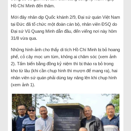
Hồ Chí Minh đến thăm.
Mới đây nhân dịp Quốc khánh 2/9, Đại sứ quán Việt Nam
tại Đức đã tổ chức một đoàn cán bộ, nhân viên ĐSQ do
Đại sứ Vũ Quang Minh dẫn đầu, đến viếng nơi này hôm
31/8 vừa qua.
Những hình ảnh cho thấy di tích Hồ Chí Minh bị bỏ hoang
phế, cỏ cây mọc um tùm, không ai chăm sóc (xem ảnh
2). Tấm biển bằng đồng kỷ niệm thì bị tháo ra bỏ trong
kho từ lâu (khi cần chụp hình thì mượn để mang ra), hai
nhân viên sứ quán phải dùng tay nâng lên khi chụp hình
(xem ảnh 1).