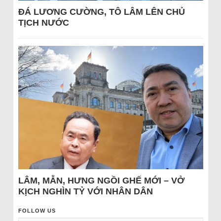
ĐÁ LƯƠNG CƯỜNG, TÔ LÂM LÊN CHỦ
TỊCH NƯỚC
LÂM, MẪN, HƯNG NGỒI GHẾ MỚI – VỞ
KỊCH NGHÌN TỶ VỚI NHÂN DÂN
FOLLOW US