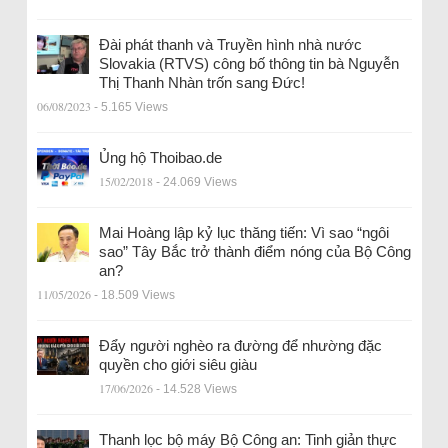
Đài phát thanh và Truyền hình nhà nước
Slovakia (RTVS) công bố thông tin bà Nguyễn
Thị Thanh Nhàn trốn sang Đức!
06/08/2023
- 5.165 Views
Ủng hộ Thoibao.de
15/02/2018
- 24.069 Views
Mai Hoàng lập kỷ lục thăng tiến: Vì sao “ngôi
sao” Tây Bắc trở thành điểm nóng của Bộ Công
an?
11/05/2026
- 18.509 Views
Đẩy người nghèo ra đường để nhường đặc
quyền cho giới siêu giàu
17/06/2026
- 14.528 Views
Thanh lọc bộ máy Bộ Công an: Tinh giản thực