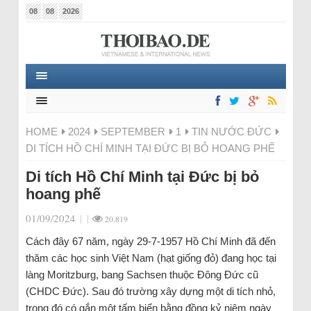
08
08
2026
HOME
2024
SEPTEMBER
1
TIN NƯỚC ĐỨC
DI TÍCH HỒ CHÍ MINH TẠI ĐỨC BỊ BỎ HOANG PHẾ
Di tích Hồ Chí Minh tại Đức bị bỏ
hoang phế
01/09/2024
|
|
20.819
Cách đây 67 năm, ngày 29-7-1957 Hồ Chí Minh đã đến
thăm các học sinh Việt Nam (hạt giống đỏ) đang học tại
làng Moritzburg, bang Sachsen thuộc Đông Đức cũ
(CHDC Đức). Sau đó trường xây dựng một di tích nhỏ,
trong đó có gắn một tấm biển bằng đồng kỷ niệm ngày