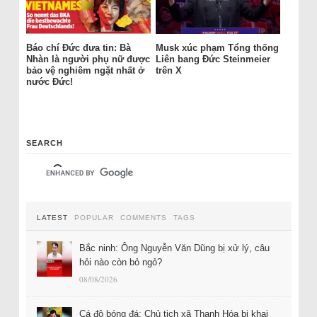
Báo chí Đức đưa tin: Bà
Musk xúc phạm Tổng thống
Nhàn là người phụ nữ được
Liên bang Đức Steinmeier
bảo vệ nghiêm ngặt nhất ở
trên X
nước Đức!
SEARCH
LATEST
POPULAR
COMMENTS
TAGS
Bắc ninh: Ông Nguyễn Văn Dũng bị xử lý, câu
hỏi nào còn bỏ ngỏ?
08/08/2026
Cá độ bóng đá: Chủ tịch xã Thanh Hóa bị khai