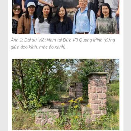
Ảnh 1: Đại sứ Việt Nam tại Đức Vũ Quang Minh (đứng
giữa đeo kính, mặc áo xanh).