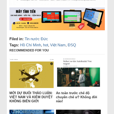
Filed in:
Tin nước Đức
Tags:
Hồ Chí Minh
,
hot
,
Việt Nam
,
ĐSQ
RECOMMENDED FOR YOU
MỜI DỰ BUỔI THẢO LUẬN:
An toàn trước chế độ
VIỆT NAM VÀ KIỂM DUYỆT
chuyên chế ư? Không đời
KHÔNG BIÊN GIỚI
nào!