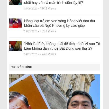
chất hay vẫn là màn trình diễn lấy lệ?
16/06/2026
- 4.942 Views
Hàng loạt trẻ em ven sông Hồng viết tâm thư
khẩn cầu bà Ngô Phương Ly cứu giúp
28/05/2026
- 3.781 Views
“Nhà là để ở, không phải để tích sản”: Vì sao Tô
Lâm không đánh thuế Bất Động sản thứ 2?
24/05/2026
- 2.428 Views
TRUYỀN HÌNH