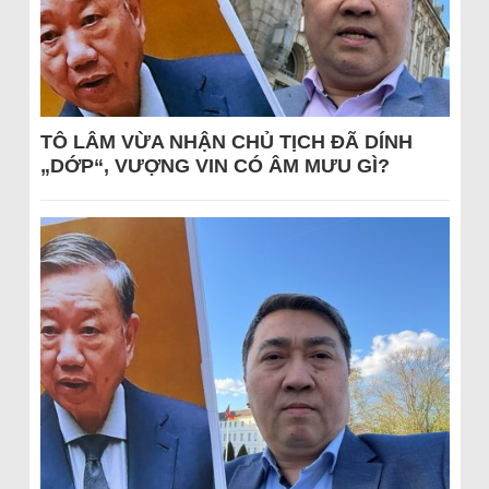
TÔ LÂM VỪA NHẬN CHỦ TỊCH ĐÃ DÍNH
„DỚP“, VƯỢNG VIN CÓ ÂM MƯU GÌ?