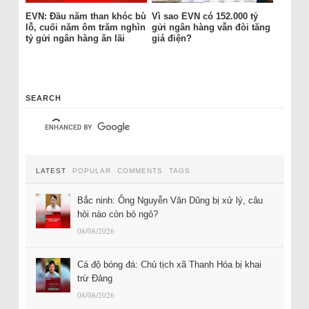
EVN: Đầu năm than khóc bù
Vì sao EVN có 152.000 tỷ
lỗ, cuối năm ôm trăm nghìn
gửi ngân hàng vẫn đòi tăng
tỷ gửi ngân hàng ăn lãi
giá điện?
SEARCH
LATEST
POPULAR
COMMENTS
TAGS
Bắc ninh: Ông Nguyễn Văn Dũng bị xử lý, câu
hỏi nào còn bỏ ngỏ?
08/08/2026
Cá độ bóng đá: Chủ tịch xã Thanh Hóa bị khai
trừ Đảng
08/08/2026