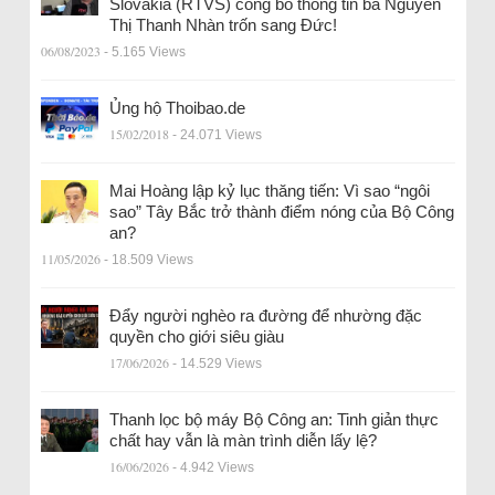
Slovakia (RTVS) công bố thông tin bà Nguyễn
Thị Thanh Nhàn trốn sang Đức!
06/08/2023
- 5.165 Views
Ủng hộ Thoibao.de
15/02/2018
- 24.071 Views
Mai Hoàng lập kỷ lục thăng tiến: Vì sao “ngôi
sao” Tây Bắc trở thành điểm nóng của Bộ Công
an?
11/05/2026
- 18.509 Views
Đẩy người nghèo ra đường để nhường đặc
quyền cho giới siêu giàu
17/06/2026
- 14.529 Views
Thanh lọc bộ máy Bộ Công an: Tinh giản thực
chất hay vẫn là màn trình diễn lấy lệ?
16/06/2026
- 4.942 Views