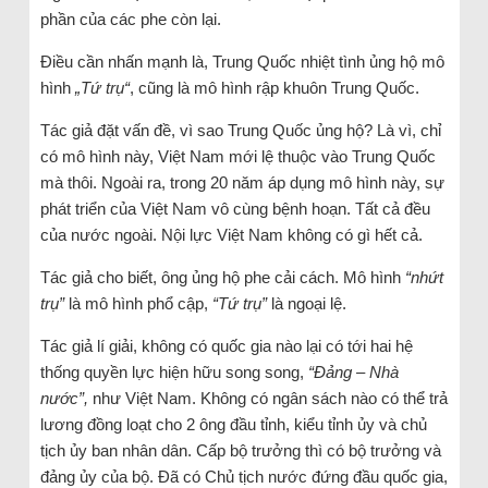
phần của các phe còn lại.
Điều cần nhấn mạnh là, Trung Quốc nhiệt tình ủng hộ mô
hình
„Tứ trụ“
, cũng là mô hình rập khuôn Trung Quốc.
Tác giả đặt vấn đề, vì sao Trung Quốc ủng hộ? Là vì, chỉ
có mô hình này, Việt Nam mới lệ thuộc vào Trung Quốc
mà thôi. Ngoài ra, trong 20 năm áp dụng mô hình này, sự
phát triển của Việt Nam vô cùng bệnh hoạn. Tất cả đều
của nước ngoài. Nội lực Việt Nam không có gì hết cả.
Tác giả cho biết, ông ủng hộ phe cải cách. Mô hình
“nhứt
trụ”
là mô hình phổ cập,
“Tứ trụ”
là ngoại lệ.
Tác giả lí giải, không có quốc gia nào lại có tới hai hệ
thống quyền lực hiện hữu song song,
“Đảng – Nhà
nước”,
như Việt Nam. Không có ngân sách nào có thể trả
lương đồng loạt cho 2 ông đầu tỉnh, kiểu tỉnh ủy và chủ
tịch ủy ban nhân dân. Cấp bộ trưởng thì có bộ trưởng và
đảng ủy của bộ. Đã có Chủ tịch nước đứng đầu quốc gia,