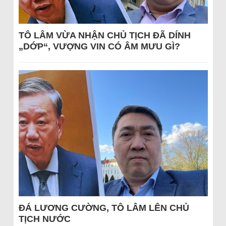
TÔ LÂM VỪA NHẬN CHỦ TỊCH ĐÃ DÍNH
„DỚP“, VƯỢNG VIN CÓ ÂM MƯU GÌ?
ĐÁ LƯƠNG CƯỜNG, TÔ LÂM LÊN CHỦ
TỊCH NƯỚC