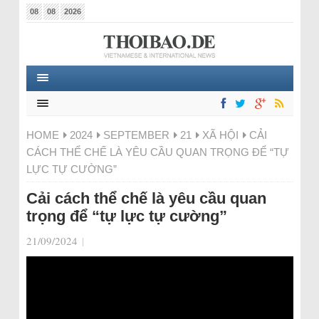
08
08
2026
HOME
2024
SEPTEMBER
21
XÃ HỘI
CẢI
CÁCH THỂ CHẾ LÀ YÊU CẦU QUAN TRỌNG ĐỂ “TỰ
LỰC TỰ CƯỜNG”
Cải cách thể chế là yêu cầu quan
trọng để “tự lực tự cường”
21/09/2024
|