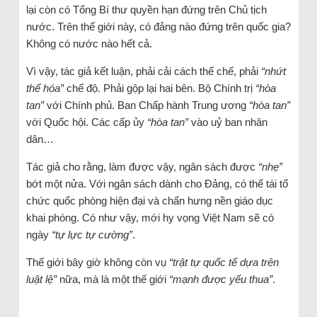
lại còn có Tổng Bí thư quyền hạn đứng trên Chủ tịch
nước. Trên thế giới này, có đảng nào đứng trên quốc gia?
Không có nước nào hết cả.
Vì vậy, tác giả kết luận, phải cải cách thể chế, phải
“nhứt
thể hóa”
chế độ. Phải gộp lại hai bên. Bộ Chính trị
“hòa
tan”
với Chính phủ. Ban Chấp hành Trung ương
“hòa tan”
với Quốc hội. Các cấp ủy
“hòa tan”
vào uỷ ban nhân
dân…
Tác giả cho rằng, làm được vậy, ngân sách được
“nhẹ”
bớt một nửa. Với ngân sách dành cho Đảng, có thể tái tổ
chức quốc phòng hiện đại và chấn hưng nền giáo dục
khai phóng. Có như vậy, mới hy vọng Việt Nam sẽ có
ngày
“tự lực tự cường”
.
Thế giới bây giờ không còn vụ
“trật tự quốc tế dựa trên
luật lệ”
nữa, mà là một thế giới
“mạnh được yếu thua”
.