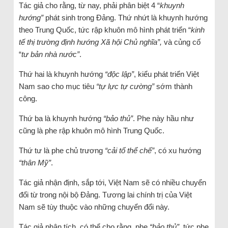
Tác giả cho rằng, từ nay, phải phân biệt 4 “
khuynh
hướng”
phát sinh trong Đảng. Thứ nhứt là khuynh hướng
theo Trung Quốc, tức rập khuôn mô hình phát triển “
kinh
tế thị trường định hướng Xã hội Chủ nghĩa”,
và củng cố
“
tư bản nhà nước”
.
Thứ hai là khuynh hướng
“độc lập”
, kiểu phát triển Việt
Nam sao cho mục tiêu
“tự lực tự cường”
sớm thành
công.
Thứ ba là khuynh hướng
“bảo thủ”
. Phe này hầu như
cũng là phe rập khuôn mô hình Trung Quốc.
Thứ tư là phe chủ trương
“cải tổ thể chế”
, có xu hướng
“thân Mỹ”
.
Tác giả nhận định, sắp tới, Việt Nam sẽ có nhiều chuyển
đổi từ trong nội bộ Đảng. Tương lai chính trị của Việt
Nam sẽ tùy thuộc vào những chuyển đổi này.
Tác giả phân tích, có thể cho rằng, phe
“bảo thủ”
, tức phe