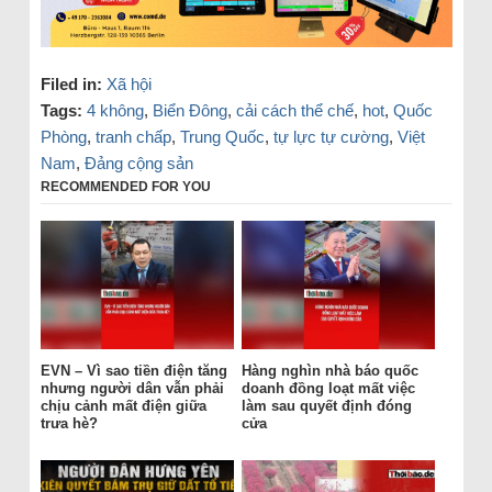
Filed in:
Xã hội
Tags:
4 không
,
Biển Đông
,
cải cách thể chế
,
hot
,
Quốc
Phòng
,
tranh chấp
,
Trung Quốc
,
tự lực tự cường
,
Việt
Nam
,
Đảng cộng sản
RECOMMENDED FOR YOU
EVN – Vì sao tiền điện tăng
Hàng nghìn nhà báo quốc
nhưng người dân vẫn phải
doanh đồng loạt mất việc
chịu cảnh mất điện giữa
làm sau quyết định đóng
trưa hè?
cửa