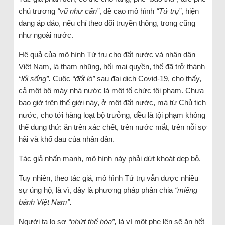
chủ trương
“vũ như cẩn”
, đề cao mô hình
“Tứ trụ”
, hiện
đang áp đảo, nếu chỉ theo dõi truyền thông, trong cũng
như ngoài nước.
Hệ quả của mô hình Tứ trụ cho đất nước và nhân dân
Việt Nam, là tham nhũng, hối mại quyền, thế đã trở thành
“lối sống”.
Cuộc
“đốt lò”
sau đại dịch Covid-19, cho thấy,
cả một bộ máy nhà nước là một tổ chức tội phạm. Chưa
bao giờ trên thế giới này, ở một đất nước, mà từ Chủ tịch
nước, cho tới hàng loạt bộ trưởng, đều là tội phạm không
thể dung thứ: ăn trên xác chết, trên nước mắt, trên nỗi sợ
hãi và khổ đau của nhân dân.
Tác giả nhấn mạnh, mô hình này phải dứt khoát dẹp bỏ.
Tuy nhiên, theo tác giả, mô hình Tứ trụ vẫn được nhiều
sự ủng hộ, là vì, đây là phương pháp phân chia
“miếng
bánh Việt Nam”.
Người ta lo sợ
“nhứt thể hóa”,
là vì một phe lên sẽ ăn hết