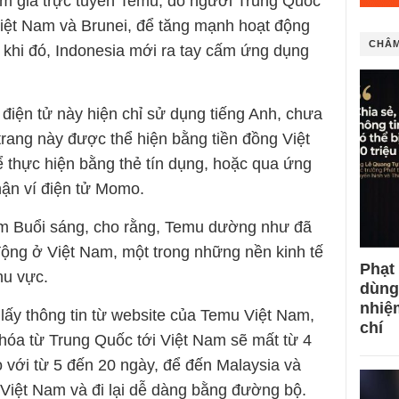
ảm giá trực tuyến Temu, do người Trung Quốc
iệt Nam và Brunei, để tăng mạnh hoạt động
CHÂM
khi đó, Indonesia mới ra tay cấm ứng dụng
điện tử này hiện chỉ sử dụng tiếng Anh, chưa
 trang này được thể hiện bằng tiền đồng Việt
ể thực hiện bằng thẻ tín dụng, hoặc qua ứng
ận ví điện tử Momo.
 Buổi sáng, cho rằng, Temu dường như đã
động ở Việt Nam, một trong những nền kinh tế
Phạt
hu vực.
dùng
nhiệ
lấy thông tin từ website của Temu Việt Nam,
chí
 hóa từ Trung Quốc tới Việt Nam sẽ mất từ 4
 với từ 5 đến 20 ngày, để đến Malaysia và
 Việt Nam và đi lại dễ dàng bằng đường bộ.