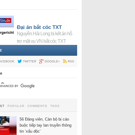
Đại án bắt cóc TXT
Nguyễn Hải Long bị kết án hỗ
trợ mật vụ VN bắt cóc TXT
E
ACEBOOK
TWITTER
GOOGLE+
RSS
H
EST
POPULAR
COMMENTS
TAGS
56 Đảng viên, Cán bộ bị cáo
buộc tiếp tay lan truyền thông
tin ‘xấu độc’