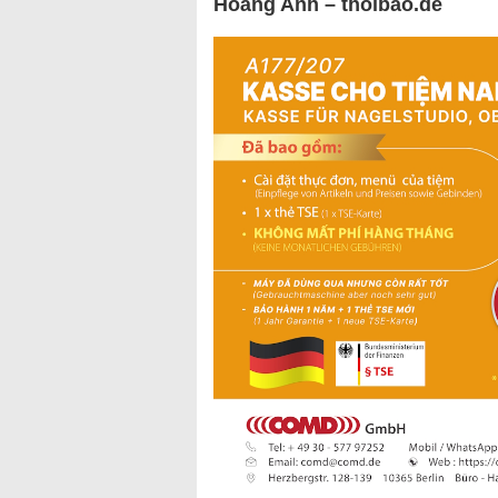
Hoàng Anh – thoibao.de