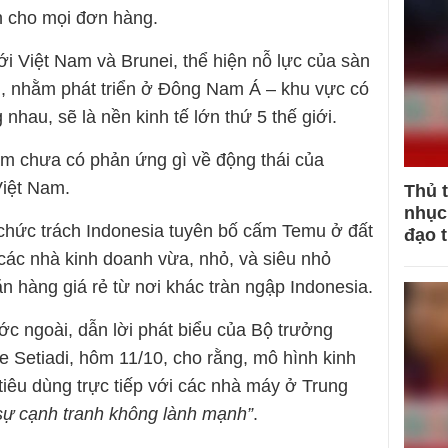
 cho mọi đơn hàng.
i Việt Nam và Brunei, thể hiện nỗ lực của sàn
u, nhằm phát triển ở Đông Nam Á – khu vực có
 nhau, sẽ là nền kinh tế lớn thứ 5 thế giới.
m chưa có phản ứng gì về động thái của
Việt Nam.
Thủ 
nhục 
chức trách Indonesia tuyên bố cấm Temu ở đất
đạo 
các nhà kinh doanh vừa, nhỏ, và siêu nhỏ
n hàng giá rẻ từ nơi khác tràn ngập Indonesia.
ước ngoài, dẫn lời phát biểu của Bộ trưởng
e Setiadi, hôm 11/10, cho rằng, mô hình kinh
tiêu dùng trực tiếp với các nhà máy ở Trung
sự cạnh tranh không lành mạnh”
.