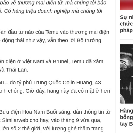
ể bảo vệ thương mại điện tử, mà chúng tôi bảo
. Có hàng triệu doanh nghiệp mà chúng tôi
Sự n
chức
pháp
hoản đầu tư nào của Temu vào thương mại điện
 động thái như vậy, vẫn theo lời Bộ trưởng
iện diện ở Việt Nam và Brunei, Temu đã xâm
và Thái Lan.
u – do tỷ phú Trung Quốc Colin Huang, 43
nhanh chóng. Giờ đây, hãng này đã có mặt ở hơn
Hàng
Bưu điện Hoa Nam Buổi sáng, dẫn thông tin từ
bỗng
t Similarweb cho hay, vào tháng 9 vừa qua,
tay 
lớn số 2 thế giới, với lượng ghé thăm trang