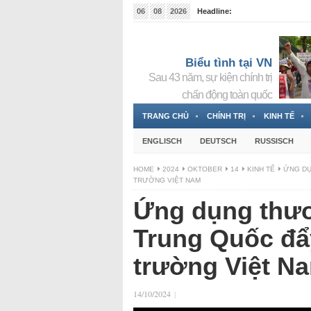
06
08
2026
Headline:
Đài phát thanh và Truyền hình nhà nước Slovakia (
Đức!
3 Jahren ago
Biểu tình tại VN
Sau 43 năm, sự kiện chính trị
chấn động toàn quốc
TRANG CHỦ
CHÍNH TRỊ
KINH TẾ
ENGLISCH
DEUTSCH
RUSSISCH
HOME
2024
OKTOBER
14
KINH TẾ
ỨNG DỤ
TRƯỜNG VIỆT NAM
Ứng dụng thươ
Trung Quốc đẩ
trường Việt N
14/10/2024
|