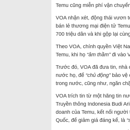
Temu cũng miễn phí vận chuyển
VOA nhận xét, động thái vươn tớ
bán lẻ thương mại điện tử Tem
700 triệu dân và khi gộp lại cùng
Theo VOA, chính quyền Việt Na
Temu, khi họ
“âm thầm”
đi vào 
Trước đó, VOA đã đưa tin, nhà 
nước họ, để
“chủ động”
bảo vệ 
trong nước, cũng như, ngăn chặ
VOA trích tin từ một hãng tin n
Truyền thông Indonesia Budi Ari
doanh của Temu, kết nối người 
Quốc, để giảm giá đáng kể, là
“