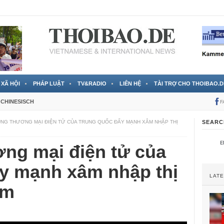
RTVS) công bố thông tin bà Nguyễn Thị Thanh Nhàn trốn sang
XÃ HỘI
PHÁP LUẬT
TV&RADIO
LIÊN HỆ
TÀI TRỢ CHO THOIBAO.D
CHINESISCH
F
NG THƯƠNG MẠI ĐIỆN TỬ CỦA TRUNG QUỐC ĐẨY MẠNH XÂM NHẬP THỊ
SEARC
ng mại điện tử của
y mạnh xâm nhập thị
LAT
am