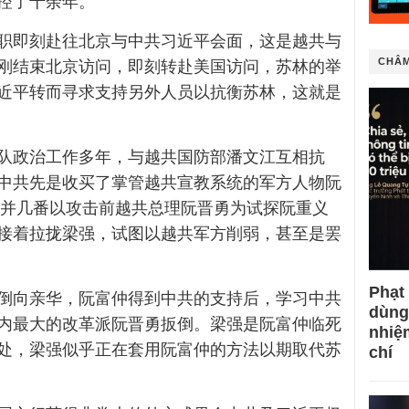
控了十余年。
职即刻赴往北京与中共习近平会面，这是越共与
CHÂM
刚结束北京访问，即刻转赴美国访问，苏林的举
近平转而寻求支持另外人员以抗衡苏林，这就是
队政治工作多年，与越共国防部潘文江互相抗
中共先是收买了掌管越共宣教系统的军方人物阮
ghĩa），并几番以攻击前越共总理阮晋勇为试探阮重义
接着拉拢梁强，试图以越共军方削弱，甚至是罢
Phạt
倒向亲华，阮富仲得到中共的支持后，学习中共
dùng
内最大的改革派阮晋勇扳倒。梁强是阮富仲临死
nhiệ
处，梁强似乎正在套用阮富仲的方法以期取代苏
chí