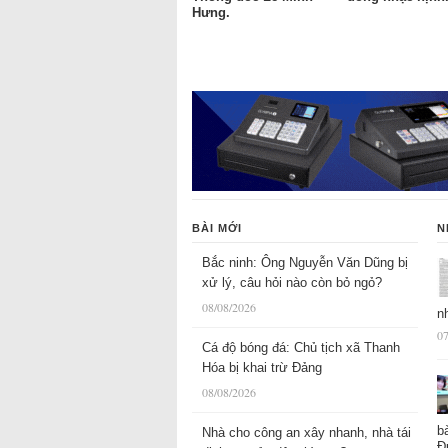
Hưng.
BÀI MỚI
N
Bắc ninh: Ông Nguyễn Văn Dũng bị
xử lý, câu hỏi nào còn bỏ ngỏ?
08/08/2026
n
07
Cá độ bóng đá: Chủ tịch xã Thanh
Hóa bị khai trừ Đảng
08/08/2026
b
Nhà cho công an xây nhanh, nhà tái
Đ