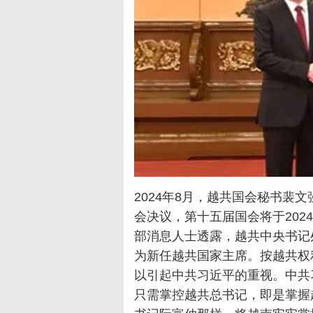
2024年8月，越共国会秘书裴文强
会决议，第十五届国会将于202
部消息人士透露，越共中央书记处常
为新任越共国家主席。按越共权
以引起中共习近平的重视。中共
只需掌控越共总书记，即是掌握