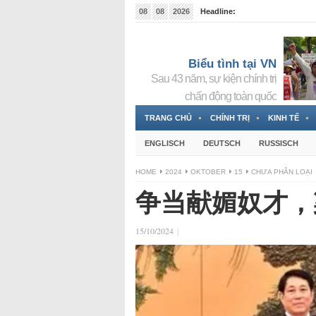
08
08
2026
Headline:
Tin bà Nguyễn Thị Thanh Nhàn đang ẩn náu tại Đức
Biểu tình tại VN
Sau 43 năm, sự kiện chính trị
chấn động toàn quốc
TRANG CHỦ
CHÍNH TRỊ
KINH TẾ
ENGLISCH
DEUTSCH
RUSSISCH
HOME
2024
OKTOBER
15
CHƯA PHÂN LOẠI
争当献媚奴才，
15/10/2024
|