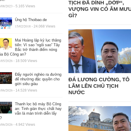
TỊCH ĐÃ DÍNH „DỚP“,
/08/2023
- 5.165 Views
VƯỢNG VIN CÓ ÂM MƯ
GÌ?
Ủng hộ Thoibao.de
15/02/2018
- 24.068 Views
Mai Hoàng lập kỷ lục thăng
tiến: Vì sao “ngôi sao” Tây
Bắc trở thành điểm nóng
ủa Bộ Công an?
/05/2026
- 18.509 Views
Đẩy người nghèo ra đường
ĐÁ LƯƠNG CƯỜNG, TÔ
để nhường đặc quyền cho
giới siêu giàu
LÂM LÊN CHỦ TỊCH
/06/2026
- 14.528 Views
NƯỚC
Thanh lọc bộ máy Bộ Công
an: Tinh giản thực chất hay
vẫn là màn trình diễn lấy
ệ?
/06/2026
- 4.942 Views