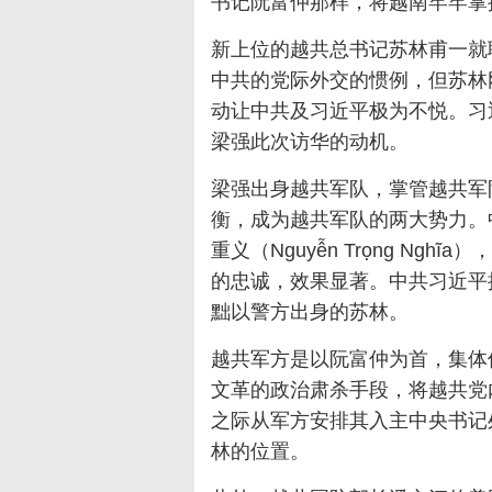
书记阮富仲那样，将越南牢牢掌
新上位的越共总书记苏林甫一就
中共的党际外交的惯例，但苏林
动让中共及习近平极为不悦。习
梁强此次访华的动机。
梁强出身越共军队，掌管越共军
衡，成为越共军队的两大势力。
重义（Nguyễn Trọng N
的忠诚，效果显著。中共习近平
黜以警方出身的苏林。
越共军方是以阮富仲为首，集体
文革的政治肃杀手段，将越共党
之际从军方安排其入主中央书记
林的位置。