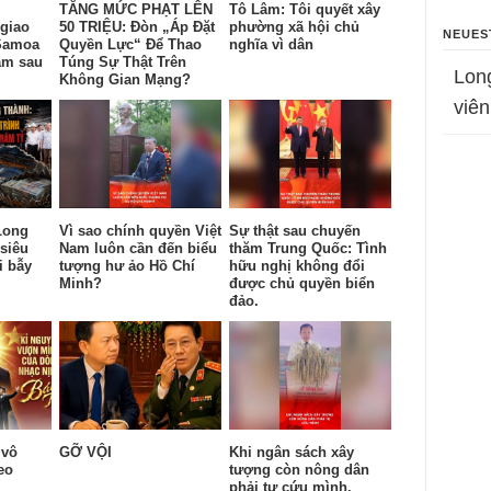
TĂNG MỨC PHẠT LÊN
Tô Lâm: Tôi quyết xây
giao
50 TRIỆU: Đòn „Áp Đặt
phường xã hội chủ
NEUES
Samoa
Quyền Lực“ Để Thao
nghĩa vì dân
am sau
Túng Sự Thật Trên
Lon
Không Gian Mạng?
viên
Long
Vì sao chính quyền Việt
Sự thật sau chuyến
siêu
Nam luôn cần đến biểu
thăm Trung Quốc: Tình
i bẫy
tượng hư ảo Hồ Chí
hữu nghị không đổi
Minh?
được chủ quyền biển
đảo.
 vô
GỠ VỘI
Khi ngân sách xây
eo
tượng còn nông dân
.
phải tự cứu mình.