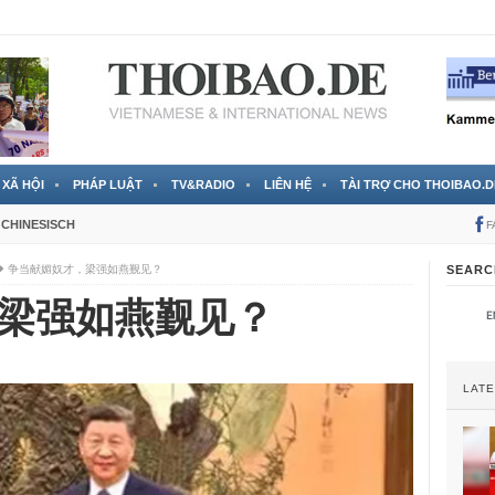
 đã được chính thức xác nhận
3 Jahren ago
XÃ HỘI
PHÁP LUẬT
TV&RADIO
LIÊN HỆ
TÀI TRỢ CHO THOIBAO.D
CHINESISCH
F
争当献媚奴才，梁强如燕觐见？
SEARC
梁强如燕觐见？
LAT