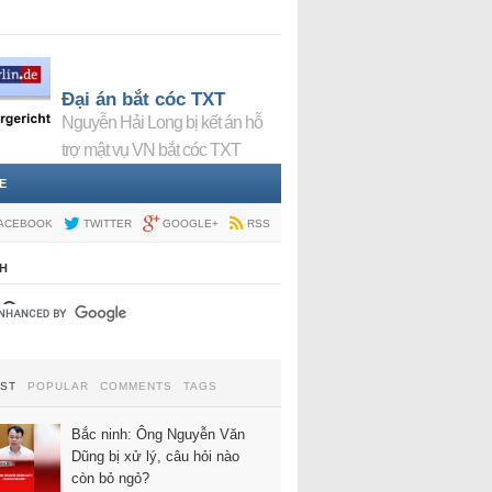
Đại án bắt cóc TXT
Nguyễn Hải Long bị kết án hỗ
trợ mật vụ VN bắt cóc TXT
E
ACEBOOK
TWITTER
GOOGLE+
RSS
H
EST
POPULAR
COMMENTS
TAGS
Bắc ninh: Ông Nguyễn Văn
Dũng bị xử lý, câu hỏi nào
còn bỏ ngỏ?