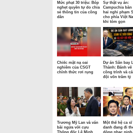
Mức phạt 30 triệu: Bóp
Sự thật vụ án:
nghẹt quyền tự do chia
Campuchia bàn 
sẻ thông tin của công
hai nghi phạm 
dân
cho phía Việt N
khi tóm gọn
Chiếc mặt nạ oai
Dự án Sân bay 
nghiêm của CSGT
Thành: Bánh vẽ 
chính thức rơi rụng
công trình và cá
đội vốn trăm tỷ
Trương Mỹ Lan và ván
Một thế hệ ca sĩ
bài ngửa với cựu
danh đang đi th
Thống đốc Lê Minh
dòng nhạc nịnh