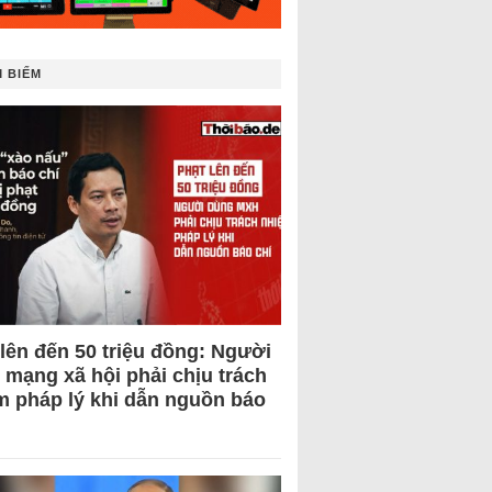
 BIẾM
 lên đến 50 triệu đồng: Người
 mạng xã hội phải chịu trách
m pháp lý khi dẫn nguồn báo