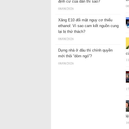
định cư của dân thì sao?
06
08/08/2026
Xăng E10 đối mặt nguy cơ thiếu
ethanol: Vì sao cam kết nguồn cung
lại bị thử thách?
08/08/2026
Dựng nhà ở đâu thì chính quyền
c
mới thôi “dòm ngó”?
11
08/08/2026
17
l
16