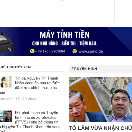
HIỀU NGƯỜI XEM
TRUYỀN HÌNH
Tin bà Nguyễn Thị Thanh
Nhàn đang ẩn náu tại Đức
đã được chính thức xác
hận
/08/2023
- 15.070 Views
Đài phát thanh và Truyền
hình nhà nước Slovakia
(RTVS) công bố thông tin
à Nguyễn Thị Thanh Nhàn trốn sang
TÔ LÂM VỪA NHẬN CHỦ
ức!