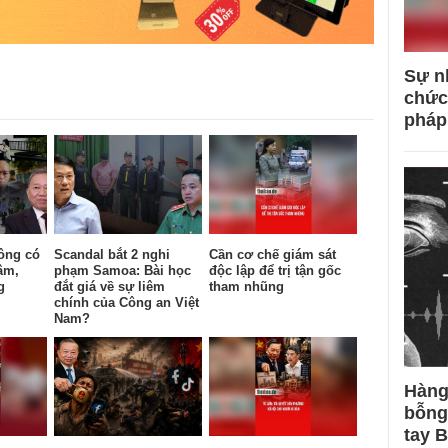
Sự n
chức
pháp
ông có
Scandal bắt 2 nghi
Cần cơ chế giám sát
âm,
phạm Samoa: Bài học
độc lập để trị tận gốc
g
đắt giá về sự liêm
tham nhũng
chính của Công an Việt
Nam?
Hàng
bỗng
tay 