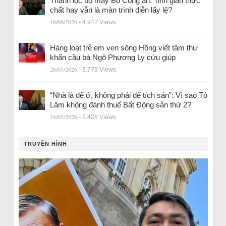
Thanh lọc bộ máy Bộ Công an: Tinh giản thực
chất hay vẫn là màn trình diễn lấy lệ?
16/06/2026
- 4.942 Views
Hàng loạt trẻ em ven sông Hồng viết tâm thư
khẩn cầu bà Ngô Phương Ly cứu giúp
28/05/2026
- 3.779 Views
“Nhà là để ở, không phải để tích sản”: Vì sao Tô
Lâm không đánh thuế Bất Động sản thứ 2?
24/05/2026
- 2.426 Views
TRUYỀN HÌNH