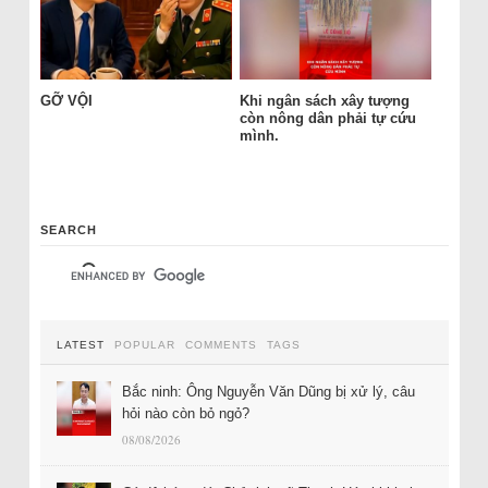
GỠ VỘI
Khi ngân sách xây tượng
còn nông dân phải tự cứu
mình.
SEARCH
LATEST
POPULAR
COMMENTS
TAGS
Bắc ninh: Ông Nguyễn Văn Dũng bị xử lý, câu
hỏi nào còn bỏ ngỏ?
08/08/2026