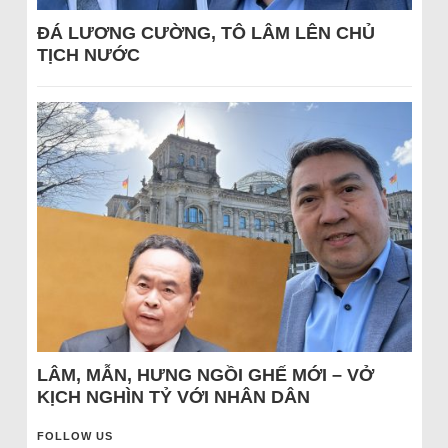
ĐÁ LƯƠNG CƯỜNG, TÔ LÂM LÊN CHỦ
TỊCH NƯỚC
LÂM, MẪN, HƯNG NGỒI GHẾ MỚI – VỞ
KỊCH NGHÌN TỶ VỚI NHÂN DÂN
FOLLOW US