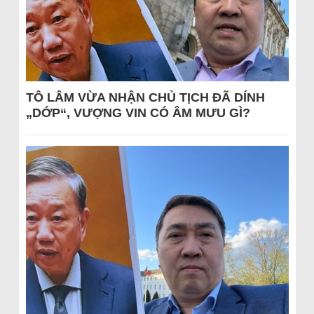
TÔ LÂM VỪA NHẬN CHỦ TỊCH ĐÃ DÍNH
„DỚP“, VƯỢNG VIN CÓ ÂM MƯU GÌ?