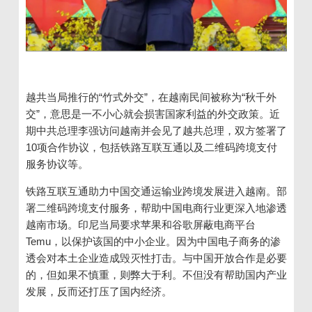
越共当局推行的
“
竹式外交
”
，在越南民间被称为“秋千外
交”，意思是一不小心就会损害国家利益的外交政策。近
期中共总理李强访问越南并会见了越共总理，双方签署了
10
项合作协议，包括铁路互联互通以及二维码跨境支付
服务协议等。
铁路互联互通助力中国交通运输业跨境发展进入越南。部
署二维码跨境支付服务，帮助中国电商行业更深入地渗透
越南市场。印尼当局要求苹果和谷歌屏蔽电商平台
Temu
，以保护该国的中小企业。因为中国电子商务的渗
透会对本土企业造成毁灭性打击。与中国开放合作是必要
的，但如果不慎重，则弊大于利。不但没有帮助国内产业
发展，反而还打压了国内经济。