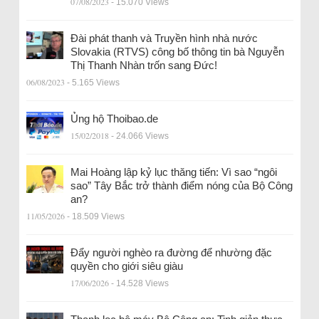
07/08/2023
- 15.070 Views
Đài phát thanh và Truyền hình nhà nước
Slovakia (RTVS) công bố thông tin bà Nguyễn
Thị Thanh Nhàn trốn sang Đức!
06/08/2023
- 5.165 Views
Ủng hộ Thoibao.de
15/02/2018
- 24.066 Views
Mai Hoàng lập kỷ lục thăng tiến: Vì sao “ngôi
sao” Tây Bắc trở thành điểm nóng của Bộ Công
an?
11/05/2026
- 18.509 Views
Đẩy người nghèo ra đường để nhường đặc
quyền cho giới siêu giàu
17/06/2026
- 14.528 Views