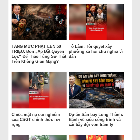
TĂNG MỨC PHẠT LÊN 50
Tô Lâm: Tôi quyết xây
TRIỆU: Đòn „Áp Đặt Quyền
phường xã hội chủ nghĩa vì
Lực“ Để Thao Túng Sự Thật
dân
Trên Không Gian Mạng?
Chiếc mặt nạ oai nghiêm
Dự án Sân bay Long Thành:
của CSGT chính thức rơi
Bánh vẽ siêu công trình và
rụng
cái bẫy đội vốn trăm tỷ