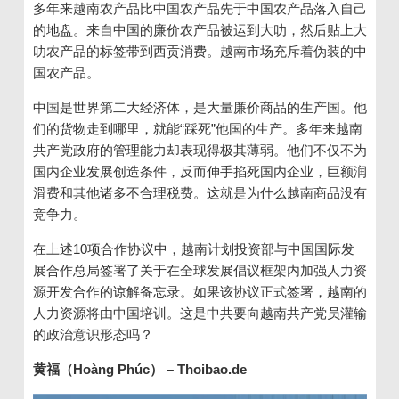
多年来越南农产品比中国农产品先于中国农产品落入自己
的地盘。来自中国的廉价农产品被运到大叻，然后贴上大
叻农产品的标签带到西贡消费。越南市场充斥着伪装的中
国农产品。
中国是世界第二大经济体，是大量廉价商品的生产国。他
们的货物走到哪里，就能
“
踩死
”
他国的生产。多年来越南
共产党政府的管理能力却表现得极其薄弱。他们不仅不为
国内企业发展创造条件，反而伸手掐死国内企业，巨额润
滑费和其他诸多不合理税费。这就是为什么越南商品没有
竞争力。
在上述
10
项合作协议中，越南计划投资部与中国国际发
展合作总局签署了关于在全球发展倡议框架内加强人力资
源开发合作的谅解备忘录。如果该协议正式签署，越南的
人力资源将由中国培训。这是中共要向越南共产党员灌输
的政治意识形态吗？
黄福（
Hoàng Phúc
）
– Thoibao.de