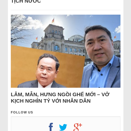
TỊCH NƯỚC
LÂM, MẪN, HƯNG NGỒI GHẾ MỚI – VỞ
KỊCH NGHÌN TỶ VỚI NHÂN DÂN
FOLLOW US