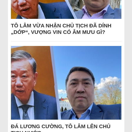
TÔ LÂM VỪA NHẬN CHỦ TỊCH ĐÃ DÍNH
„DỚP“, VƯỢNG VIN CÓ ÂM MƯU GÌ?
ĐÁ LƯƠNG CƯỜNG, TÔ LÂM LÊN CHỦ