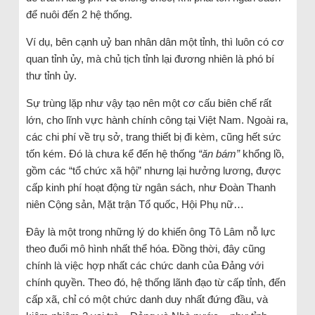
để nuôi đến 2 hệ thống.
Ví dụ, bên cạnh uỷ ban nhân dân một tỉnh, thì luôn có cơ
quan tỉnh ủy, mà chủ tịch tỉnh lại đương nhiên là phó bí
thư tỉnh ủy.
Sự trùng lặp như vậy tạo nên một cơ cấu biên chế rất
lớn, cho lĩnh vực hành chính công tại Việt Nam. Ngoài ra,
các chi phí về trụ sở, trang thiết bị đi kèm, cũng hết sức
tốn kém. Đó là chưa kể đến hệ thống
“ăn bám”
khổng lồ,
gồm các “tổ chức xã hội” nhưng lại hưởng lương, được
cấp kinh phí hoạt động từ ngân sách, như Đoàn Thanh
niên Cộng sản, Mặt trận Tổ quốc, Hội Phụ nữ…
Đây là một trong những lý do khiến ông Tô Lâm nỗ lực
theo đuổi mô hình nhất thể hóa. Đồng thời, đây cũng
chính là việc hợp nhất các chức danh của Đảng với
chính quyền. Theo đó, hệ thống lãnh đạo từ cấp tỉnh, đến
cấp xã, chỉ có một chức danh duy nhất đứng đầu, và