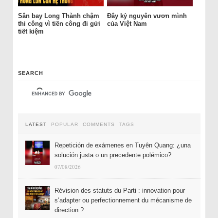
Sân bay Long Thành chậm
Đây kỷ nguyên vươn mình
thi công vì tiền công đi gửi
của Việt Nam
tiết kiệm
SEARCH
LATEST
POPULAR
COMMENTS
TAGS
Repetición de exámenes en Tuyên Quang: ¿una
solución justa o un precedente polémico?
07/08/2026
Révision des statuts du Parti : innovation pour
s’adapter ou perfectionnement du mécanisme de
direction ?