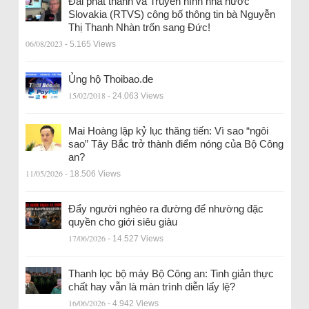
Đài phát thanh và Truyền hình nhà nước
Slovakia (RTVS) công bố thông tin bà Nguyễn
Thị Thanh Nhàn trốn sang Đức!
06/08/2023
- 5.165 Views
Ủng hộ Thoibao.de
15/02/2018
- 24.063 Views
Mai Hoàng lập kỷ lục thăng tiến: Vì sao “ngôi
sao” Tây Bắc trở thành điểm nóng của Bộ Công
an?
11/05/2026
- 18.506 Views
Đẩy người nghèo ra đường để nhường đặc
quyền cho giới siêu giàu
17/06/2026
- 14.527 Views
Thanh lọc bộ máy Bộ Công an: Tinh giản thực
chất hay vẫn là màn trình diễn lấy lệ?
16/06/2026
- 4.942 Views