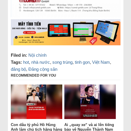
Filed in:
Nội chính
Tags:
hot
,
nhà nước
,
song trùng
,
tinh gọn
,
Việt Nam
,
đảng bộ
,
Đảng cộng sản
RECOMMENDED FOR YOU
Con dâu tỷ phú Hồ Hùng
Ai „quay xe“ và ai lên tiếng
Anh làm chủ tịch hãng hàng
bảo vệ Nguyễn Thành Nam