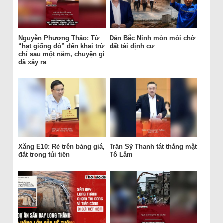
Nguyễn Phương Thảo: Từ
Dân Bắc Ninh mòn mỏi chờ
“hạt giống đỏ” đến khai trừ
đất tái định cư
chỉ sau một năm, chuyện gì
đã xảy ra
Xăng E10: Rẻ trên bảng giá,
Trần Sỹ Thanh tát thẳng mặt
đắt trong túi tiền
Tô Lâm