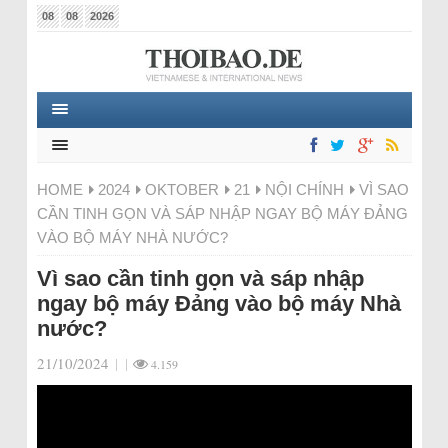
08
08
2026
HOME
2024
OKTOBER
21
NỘI CHÍNH
VÌ SAO
CẦN TINH GỌN VÀ SÁP NHẬP NGAY BỘ MÁY ĐẢNG
VÀO BỘ MÁY NHÀ NƯỚC?
Vì sao cần tinh gọn và sáp nhập
ngay bộ máy Đảng vào bộ máy Nhà
nước?
21/10/2024
|
|
4.159