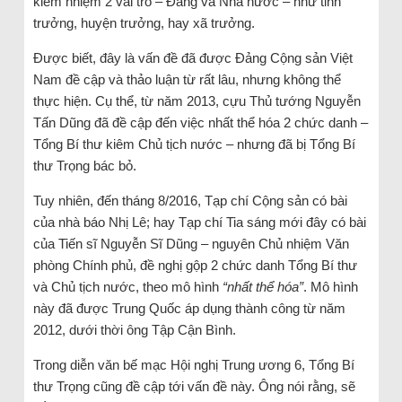
kiêm nhiệm 2 vai trò – Đảng và Nhà nước – như tỉnh
trưởng, huyện trưởng, hay xã trưởng.
Được biết, đây là vấn đề đã được Đảng Cộng sản Việt
Nam đề cập và thảo luận từ rất lâu, nhưng không thể
thực hiện. Cụ thể, từ năm 2013, cựu Thủ tướng Nguyễn
Tấn Dũng đã đề cập đến việc nhất thể hóa 2 chức danh –
Tổng Bí thư kiêm Chủ tịch nước – nhưng đã bị Tổng Bí
thư Trọng bác bỏ.
Tuy nhiên, đến tháng 8/2016, Tạp chí Cộng sản có bài
của nhà báo Nhị Lê; hay Tạp chí Tia sáng mới đây có bài
của Tiến sĩ Nguyễn Sĩ Dũng – nguyên Chủ nhiệm Văn
phòng Chính phủ, đề nghị gộp 2 chức danh Tổng Bí thư
và Chủ tịch nước, theo mô hình
“nhất thể hóa”
. Mô hình
này đã được Trung Quốc áp dụng thành công từ năm
2012, dưới thời ông Tập Cận Bình.
Trong diễn văn bế mạc Hội nghị Trung ương 6, Tổng Bí
thư Trọng cũng đề cập tới vấn đề này. Ông nói rằng, sẽ