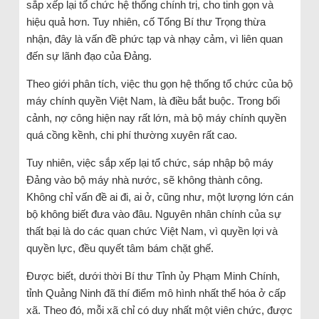
sắp xếp lại tổ chức hệ thống chính trị, cho tinh gọn và
hiệu quả hơn. Tuy nhiên, cố Tổng Bí thư Trọng thừa
nhận, đây là vấn đề phức tạp và nhạy cảm, vì liên quan
đến sự lãnh đạo của Đảng.
Theo giới phân tích, việc thu gọn hệ thống tổ chức của bộ
máy chính quyền Việt Nam, là điều bắt buộc. Trong bối
cảnh, nợ công hiện nay rất lớn, mà bộ máy chính quyền
quá cồng kềnh, chi phí thường xuyên rất cao.
Tuy nhiên, việc sắp xếp lại tổ chức, sáp nhập bộ máy
Đảng vào bộ máy nhà nước, sẽ không thành công.
Không chỉ vấn đề ai đi, ai ở, cũng như, một lượng lớn cán
bộ không biết đưa vào đâu. Nguyên nhân chính của sự
thất bại là do các quan chức Việt Nam, vì quyền lợi và
quyền lực, đều quyết tâm bám chặt ghế.
Được biết, dưới thời Bí thư Tỉnh ủy Phạm Minh Chính,
tỉnh Quảng Ninh đã thí điểm mô hình nhất thể hóa ở cấp
xã. Theo đó, mỗi xã chỉ có duy nhất một viên chức, được