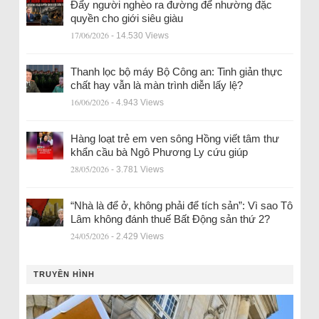
Đẩy người nghèo ra đường để nhường đặc
quyền cho giới siêu giàu
17/06/2026
- 14.530 Views
Thanh lọc bộ máy Bộ Công an: Tinh giản thực
chất hay vẫn là màn trình diễn lấy lệ?
16/06/2026
- 4.943 Views
Hàng loạt trẻ em ven sông Hồng viết tâm thư
khẩn cầu bà Ngô Phương Ly cứu giúp
28/05/2026
- 3.781 Views
“Nhà là để ở, không phải để tích sản”: Vì sao Tô
Lâm không đánh thuế Bất Động sản thứ 2?
24/05/2026
- 2.429 Views
TRUYỀN HÌNH