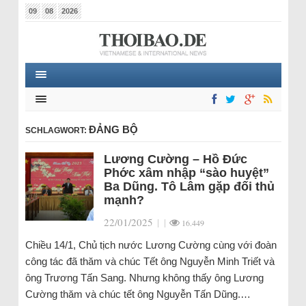
09
08
2026
ĐẢNG BỘ
SCHLAGWORT:
Lương Cường – Hồ Đức
Phớc xâm nhập “sào huyệt”
Ba Dũng. Tô Lâm gặp đối thủ
mạnh?
22/01/2025
|
|
16.449
Chiều 14/1, Chủ tịch nước Lương Cường cùng với đoàn
công tác đã thăm và chúc Tết ông Nguyễn Minh Triết và
ông Trương Tấn Sang. Nhưng không thấy ông Lương
Cường thăm và chúc tết ông Nguyễn Tấn Dũng.…