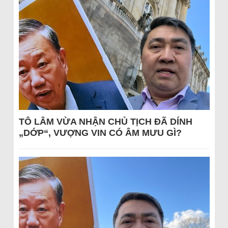
TÔ LÂM VỪA NHẬN CHỦ TỊCH ĐÃ DÍNH
„DỚP“, VƯỢNG VIN CÓ ÂM MƯU GÌ?