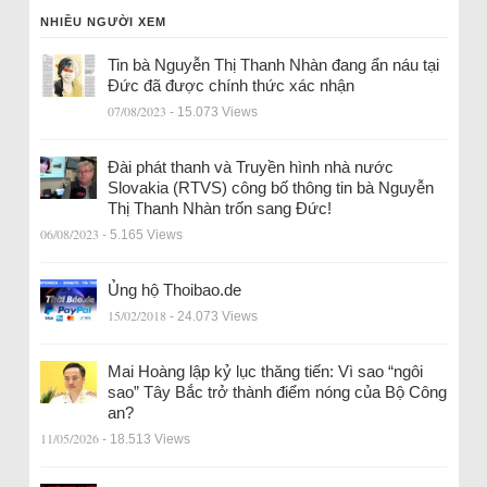
NHIỀU NGƯỜI XEM
Tin bà Nguyễn Thị Thanh Nhàn đang ẩn náu tại
Đức đã được chính thức xác nhận
07/08/2023
- 15.073 Views
Đài phát thanh và Truyền hình nhà nước
Slovakia (RTVS) công bố thông tin bà Nguyễn
Thị Thanh Nhàn trốn sang Đức!
06/08/2023
- 5.165 Views
Ủng hộ Thoibao.de
15/02/2018
- 24.073 Views
Mai Hoàng lập kỷ lục thăng tiến: Vì sao “ngôi
sao” Tây Bắc trở thành điểm nóng của Bộ Công
an?
11/05/2026
- 18.513 Views