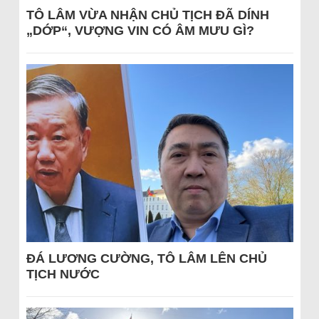
TÔ LÂM VỪA NHẬN CHỦ TỊCH ĐÃ DÍNH
„DỚP“, VƯỢNG VIN CÓ ÂM MƯU GÌ?
ĐÁ LƯƠNG CƯỜNG, TÔ LÂM LÊN CHỦ
TỊCH NƯỚC