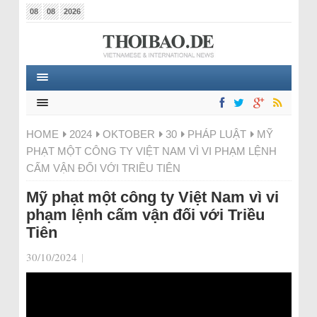
08
08
2026
HOME
2024
OKTOBER
30
PHÁP LUẬT
MỸ
PHẠT MỘT CÔNG TY VIỆT NAM VÌ VI PHẠM LỆNH
CẤM VẬN ĐỐI VỚI TRIỀU TIÊN
Mỹ phạt một công ty Việt Nam vì vi
phạm lệnh cấm vận đối với Triều
Tiên
30/10/2024
|