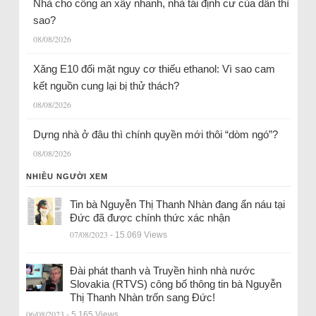
Nhà cho công an xây nhanh, nhà tái định cư của dân thì
sao?
08/08/2026
Xăng E10 đối mặt nguy cơ thiếu ethanol: Vì sao cam
kết nguồn cung lại bị thử thách?
08/08/2026
Dựng nhà ở đâu thì chính quyền mới thôi “dòm ngó”?
08/08/2026
NHIỀU NGƯỜI XEM
Tin bà Nguyễn Thị Thanh Nhàn đang ẩn náu tại
Đức đã được chính thức xác nhận
07/08/2023
- 15.069 Views
Đài phát thanh và Truyền hình nhà nước
Slovakia (RTVS) công bố thông tin bà Nguyễn
Thị Thanh Nhàn trốn sang Đức!
06/08/2023
- 5.165 Views