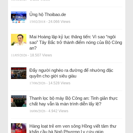
Ủng hộ Thoibao.de
15/02/2018
- 24.066 Views
Mai Hoàng lập kỷ lục thăng tiến: Vì sao “ngôi
sao” Tây Bắc trở thành điểm nóng của Bộ Công
an?
11/05/2026
- 18.507 Views
Đẩy người nghèo ra đường để nhường đặc
quyền cho giới siêu giàu
17/06/2026
- 14.528 Views
Thanh lọc bộ máy Bộ Công an: Tinh giản thực
chất hay vẫn là màn trình diễn lấy lệ?
16/06/2026
- 4.942 Views
Hàng loạt trẻ em ven sông Hồng viết tâm thư
khẩn cầu bà Ngô Phương Ly cứu giúp