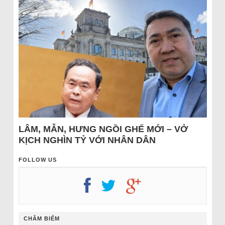
LÂM, MẪN, HƯNG NGỒI GHẾ MỚI – VỞ
KỊCH NGHÌN TỶ VỚI NHÂN DÂN
FOLLOW US
CHÂM BIẾM