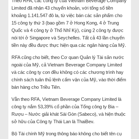
Theo RFA, các công ty của Vietnam Beverage Company
Limited đã nhận 43 chuyển khoản, với tổng số tiền
khoảng 1.141.547 đô la, từ việc bán các sản phẩm cho
15 công ty thứ 3 (bao gồm 7 ở Hong Kong, 4 ở Trung
Quốc và 4 công ty ở Thổ Nhĩ Kỳ), cùng 2 công ty được
nói tới ở Singapore và Seychelles. Tất cả 43 lần chuyển
tiền này đều được thực hiện qua các ngân hàng của Mỹ.
RFA cũng cho biết, theo Cơ quan Quản lý Tài sản nước
ngoài của Mỹ, cả Vietnam Beverage Company Limited
và các công ty con đều không có các chương trình hay
chính sách tuân thủ lệnh cấm vận của Mỹ, vào thời điểm
bán hàng cho Triều Tiên.
Vẫn theo RFA, Vietnam Beverage Company Limited là
công ty nắm 53,39% cổ phần của Tổng công ty Bia –
Rượu – Nước giải khát Sài Gòn (Sabeco), và hiện thuộc
sở hữu của Công ty Thái Lan là ThaiBev.
Bộ Tài chính Mỹ trong thông báo không cho biết tên cụ