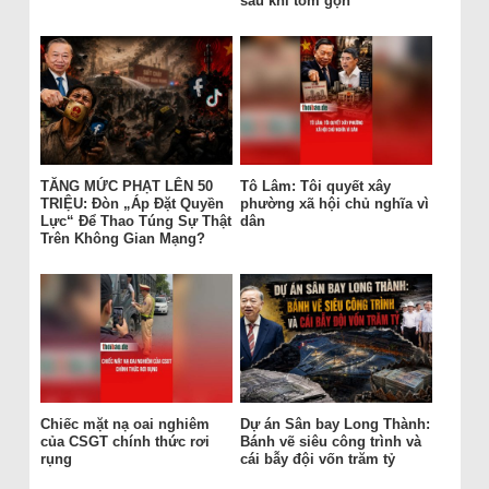
sau khi tóm gọn
TĂNG MỨC PHẠT LÊN 50
Tô Lâm: Tôi quyết xây
TRIỆU: Đòn „Áp Đặt Quyền
phường xã hội chủ nghĩa vì
Lực“ Để Thao Túng Sự Thật
dân
Trên Không Gian Mạng?
Chiếc mặt nạ oai nghiêm
Dự án Sân bay Long Thành:
của CSGT chính thức rơi
Bánh vẽ siêu công trình và
rụng
cái bẫy đội vốn trăm tỷ