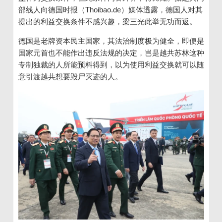
部线人向德国时报（
Thoibao.de
）媒体透露，德国人对其
提出的利益交换条件不感兴趣，梁三光此举无功而返。
德国是老牌资本民主国家，其法治制度极为健全，即便是
国家元首也不能作出违反法规的决定，岂是越共苏林这种
专制独裁的人所能预料得到，以为使用利益交换就可以随
意引渡越共想要毁尸灭迹的人。