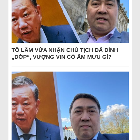
TÔ LÂM VỪA NHẬN CHỦ TỊCH ĐÃ DÍNH
„DỚP“, VƯỢNG VIN CÓ ÂM MƯU GÌ?