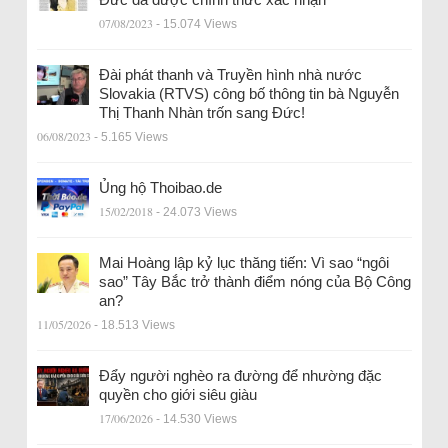
07/08/2023
- 15.074 Views
Đài phát thanh và Truyền hình nhà nước
Slovakia (RTVS) công bố thông tin bà Nguyễn
Thị Thanh Nhàn trốn sang Đức!
06/08/2023
- 5.165 Views
Ủng hộ Thoibao.de
15/02/2018
- 24.073 Views
Mai Hoàng lập kỷ lục thăng tiến: Vì sao “ngôi
sao” Tây Bắc trở thành điểm nóng của Bộ Công
an?
11/05/2026
- 18.513 Views
Đẩy người nghèo ra đường để nhường đặc
quyền cho giới siêu giàu
17/06/2026
- 14.530 Views