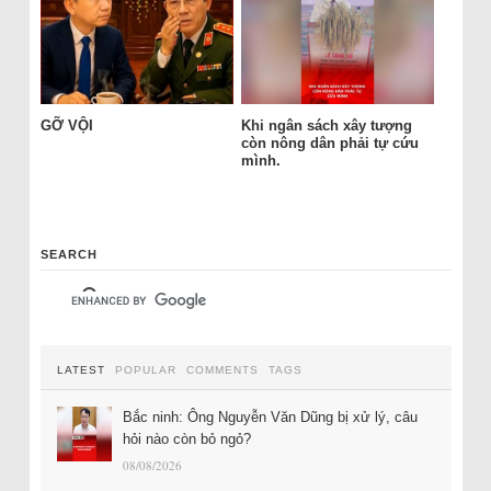
GỠ VỘI
Khi ngân sách xây tượng
còn nông dân phải tự cứu
mình.
SEARCH
LATEST
POPULAR
COMMENTS
TAGS
Bắc ninh: Ông Nguyễn Văn Dũng bị xử lý, câu
hỏi nào còn bỏ ngỏ?
08/08/2026