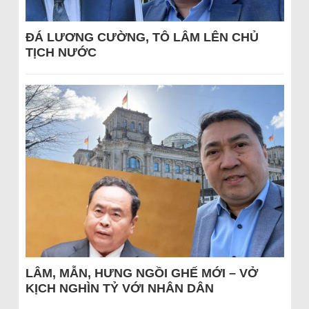
ĐÁ LƯƠNG CƯỜNG, TÔ LÂM LÊN CHỦ
TỊCH NƯỚC
LÂM, MẪN, HƯNG NGỒI GHẾ MỚI – VỞ
KỊCH NGHÌN TỶ VỚI NHÂN DÂN