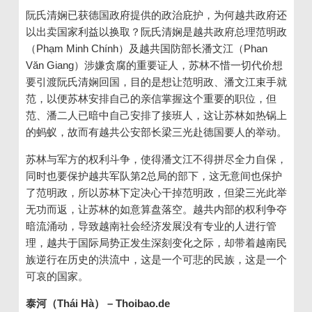
阮氏清娴已获德国政府提供的政治庇护，为何越共政府还
以出卖国家利益以换取？阮氏清娴是越共政府总理范明政
（
Phạm Minh Chính
）及越共国防部长潘文江（
Phan
Văn Giang
）涉嫌贪腐的重要证人，苏林不惜一切代价想
要引渡阮氏清娴回国，目的是想让范明政、潘文江束手就
范，以便苏林安排自己的亲信掌握这个重要的职位，但
范、潘二人已暗中自己安排了接班人，这让苏林如热锅上
的蚂蚁，故而有越共公安部长梁三光赴德国要人的举动。
苏林与军方的权利斗争，使得潘文江不得拼尽全力自保，
同时也要保护越共军队第2总局的部下，这无意间也保护
了范明政，所以苏林下定决心干掉范明政，但梁三光此举
无功而返，让苏林的如意算盘落空。越共内部的权利争夺
暗流涌动，导致越南社会经济发展没有专业的人进行管
理，越共于国际局势正发生深刻变化之际，却带着越南民
族逆行在历史的洪流中，这是一个可悲的民族，这是一个
可哀的国家。
泰河（
Thái Hà
）
– Thoibao.de