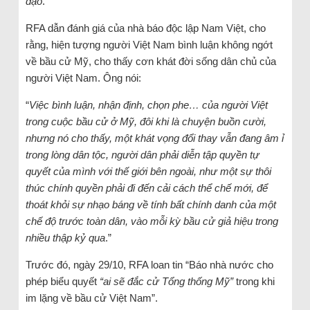
đạo
.”
RFA dẫn đánh giá của nhà báo độc lập Nam Việt, cho
rằng, hiện tượng người Việt Nam bình luận không ngớt
về bầu cử Mỹ, cho thấy cơn khát đời sống dân chủ của
người Việt Nam. Ông nói:
“
Việc bình luận, nhận định, chọn phe… của người Việt
trong cuộc bầu cử ở Mỹ, đôi khi là chuyện buồn cười,
nhưng nó cho thấy, một khát vọng đổi thay vẫn đang âm ỉ
trong lòng dân tộc, người dân phải diễn tập quyền tự
quyết của mình với thế giới bên ngoài, như một sự thôi
thúc chính quyền phải đi đến cải cách thể chế mới, để
thoát khỏi sự nhạo báng về tính bất chính danh của một
chế độ trước toàn dân, vào mỗi kỳ bầu cử giả hiệu trong
nhiều thập kỷ qua
.”
Trước đó, ngày 29/10, RFA loan tin “Báo nhà nước cho
phép biểu quyết
“ai sẽ đắc cử Tổng thống Mỹ”
trong khi
im lặng về bầu cử Việt Nam”.