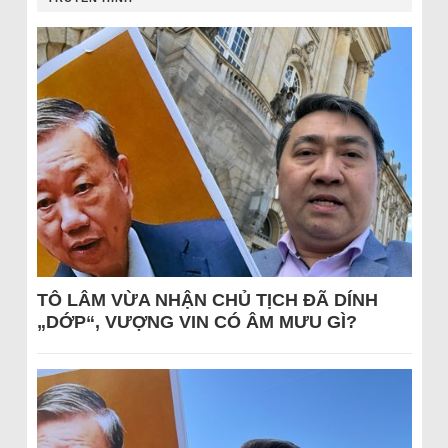
TÔ LÂM VỪA NHẬN CHỦ TỊCH ĐÃ DÍNH
„DỚP“, VƯỢNG VIN CÓ ÂM MƯU GÌ?