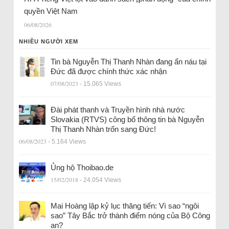
quyền Việt Nam
06/08/2026
NHIỀU NGƯỜI XEM
Tin bà Nguyễn Thị Thanh Nhàn đang ẩn náu tại
Đức đã được chính thức xác nhận
07/08/2023
- 15.065 Views
Đài phát thanh và Truyền hình nhà nước
Slovakia (RTVS) công bố thông tin bà Nguyễn
Thị Thanh Nhàn trốn sang Đức!
06/08/2023
- 5.164 Views
Ủng hộ Thoibao.de
15/02/2018
- 24.054 Views
Mai Hoàng lập kỷ lục thăng tiến: Vì sao “ngôi
sao” Tây Bắc trở thành điểm nóng của Bộ Công
an?