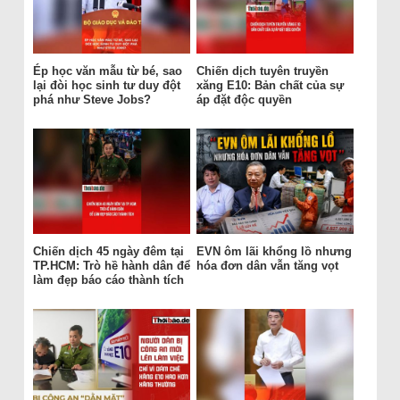
Ép học văn mẫu từ bé, sao
Chiến dịch tuyên truyền
lại đòi học sinh tư duy đột
xăng E10: Bản chất của sự
phá như Steve Jobs?
áp đặt độc quyền
Chiến dịch 45 ngày đêm tại
EVN ôm lãi khổng lồ nhưng
TP.HCM: Trò hề hành dân để
hóa đơn dân vẫn tăng vọt
làm đẹp báo cáo thành tích