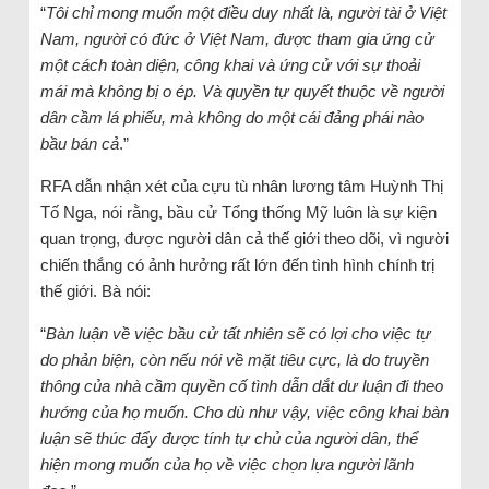
“
Tôi chỉ mong muốn một điều duy nhất là, người tài ở Việt
Nam, người có đức ở Việt Nam, được tham gia ứng cử
một cách toàn diện, công khai và ứng cử với sự thoải
mái mà không bị o ép. Và quyền tự quyết thuộc về người
dân cầm lá phiếu, mà không do một cái đảng phái nào
bầu bán cả
.”
RFA dẫn nhận xét của cựu tù nhân lương tâm Huỳnh Thị
Tố Nga, nói rằng, bầu cử Tổng thống Mỹ luôn là sự kiện
quan trọng, được người dân cả thế giới theo dõi, vì người
chiến thắng có ảnh hưởng rất lớn đến tình hình chính trị
thế giới. Bà nói:
“
Bàn luận về việc bầu cử tất nhiên sẽ có lợi cho việc tự
do phản biện, còn nếu nói về mặt tiêu cực, là do truyền
thông của nhà cầm quyền cố tình dẫn dắt dư luận đi theo
hướng của họ muốn. Cho dù như vậy, việc công khai bàn
luận sẽ thúc đẩy được tính tự chủ của người dân, thể
hiện mong muốn của họ về việc chọn lựa người lãnh