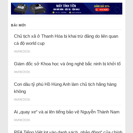
BÀI MỚI
Chủ tịch xã ở Thanh Hóa bị khai trừ đảng do liên quan
cá độ world cup
06/08/2026
Giám đốc sở Khoa học và ông nghệ bắc ninh bị khởi tố
06/08/2026
Con dâu tỷ phú Hồ Hùng Anh làm chủ tịch hãng hàng
không
06/08/2026
Ai „quay xe“ và ai lên tiếng bảo vệ Nguyễn Thành Nam
06/08/2026
RFA Tiếng Việt lọt vào danh sách „phản động“ của chính