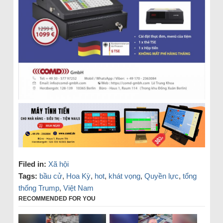
Filed in:
Xã hội
Tags:
bầu cử
,
Hoa Kỳ
,
hot
,
khát vọng
,
Quyền lực
,
tổng
thống Trump
,
Việt Nam
RECOMMENDED FOR YOU