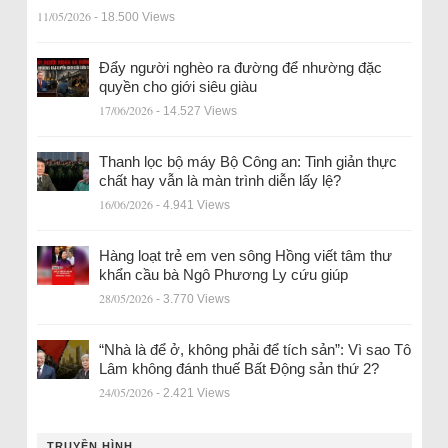
11/05/2026
- 18.500 Views
Đẩy người nghèo ra đường để nhường đặc
quyền cho giới siêu giàu
17/06/2026
- 14.527 Views
Thanh lọc bộ máy Bộ Công an: Tinh giản thực
chất hay vẫn là màn trình diễn lấy lệ?
16/06/2026
- 4.941 Views
Hàng loạt trẻ em ven sông Hồng viết tâm thư
khẩn cầu bà Ngô Phương Ly cứu giúp
28/05/2026
- 3.770 Views
“Nhà là để ở, không phải để tích sản”: Vì sao Tô
Lâm không đánh thuế Bất Động sản thứ 2?
24/05/2026
- 2.421 Views
TRUYỀN HÌNH