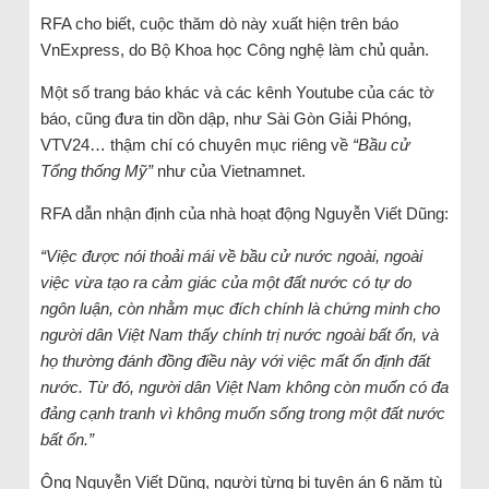
RFA cho biết, cuộc thăm dò này xuất hiện trên báo
VnExpress, do Bộ Khoa học Công nghệ làm chủ quản.
Một số trang báo khác và các kênh Youtube của các tờ
báo, cũng đưa tin dồn dập, như Sài Gòn Giải Phóng,
VTV24… thậm chí có chuyên mục riêng về
“Bầu cử
Tổng thống Mỹ”
như của Vietnamnet.
RFA dẫn nhận định của nhà hoạt động Nguyễn Viết Dũng:
“Việc được nói thoải mái về bầu cử nước ngoài, ngoài
việc vừa tạo ra cảm giác của một đất nước có tự do
ngôn luận, còn nhằm mục đích chính là chứng minh cho
người dân Việt Nam thấy chính trị nước ngoài bất ổn, và
họ thường đánh đồng điều này với việc mất ổn định đất
nước. Từ đó, người dân Việt Nam không còn muốn có đa
đảng cạnh tranh vì không muốn sống trong một đất nước
bất ổn.”
Ông Nguyễn Viết Dũng, người từng bị tuyên án 6 năm tù