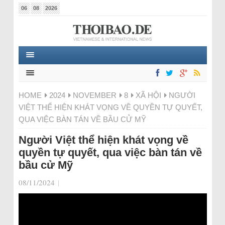
06
08
2026
HOME
2024
NOVEMBER
8
XÃ HỘI
NGƯỜI
VIỆT THỂ HIỆN KHÁT VỌNG VỀ QUYỀN TỰ QUYẾT,
QUA VIỆC BÀN TÁN VỀ BẦU CỬ MỸ
Người Việt thể hiện khát vọng về
quyền tự quyết, qua việc bàn tán về
bầu cử Mỹ
08/11/2024
|