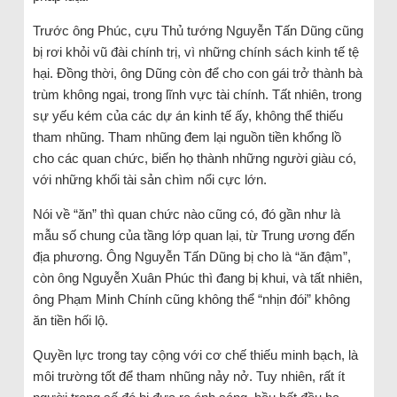
Trước ông Phúc, cựu Thủ tướng Nguyễn Tấn Dũng cũng
bị rơi khỏi vũ đài chính trị, vì những chính sách kinh tế tệ
hại. Đồng thời, ông Dũng còn để cho con gái trở thành bà
trùm không ngai, trong lĩnh vực tài chính. Tất nhiên, trong
sự yếu kém của các dự án kinh tế ấy, không thể thiếu
tham nhũng. Tham nhũng đem lại nguồn tiền khổng lồ
cho các quan chức, biến họ thành những người giàu có,
với những khối tài sản chìm nổi cực lớn.
Nói về “ăn” thì quan chức nào cũng có, đó gần như là
mẫu số chung của tầng lớp quan lại, từ Trung ương đến
địa phương. Ông Nguyễn Tấn Dũng bị cho là “ăn đậm”,
còn ông Nguyễn Xuân Phúc thì đang bị khui, và tất nhiên,
ông Phạm Minh Chính cũng không thể “nhịn đói” không
ăn tiền hối lộ.
Quyền lực trong tay cộng với cơ chế thiếu minh bạch, là
môi trường tốt để tham nhũng nảy nở. Tuy nhiên, rất ít