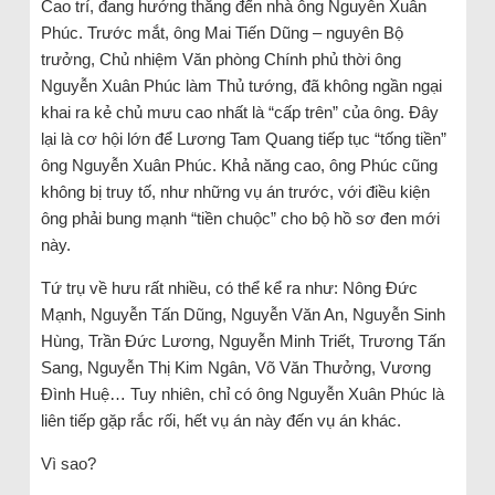
Cao trí, đang hướng thẳng đến nhà ông Nguyễn Xuân
Phúc. Trước mắt, ông Mai Tiến Dũng – nguyên Bộ
trưởng, Chủ nhiệm Văn phòng Chính phủ thời ông
Nguyễn Xuân Phúc làm Thủ tướng, đã không ngần ngại
khai ra kẻ chủ mưu cao nhất là “cấp trên” của ông. Đây
lại là cơ hội lớn để Lương Tam Quang tiếp tục “tống tiền”
ông Nguyễn Xuân Phúc. Khả năng cao, ông Phúc cũng
không bị truy tố, như những vụ án trước, với điều kiện
ông phải bung mạnh “tiền chuộc” cho bộ hồ sơ đen mới
này.
Tứ trụ về hưu rất nhiều, có thể kể ra như: Nông Đức
Mạnh, Nguyễn Tấn Dũng, Nguyễn Văn An, Nguyễn Sinh
Hùng, Trần Đức Lương, Nguyễn Minh Triết, Trương Tấn
Sang, Nguyễn Thị Kim Ngân, Võ Văn Thưởng, Vương
Đình Huệ… Tuy nhiên, chỉ có ông Nguyễn Xuân Phúc là
liên tiếp gặp rắc rối, hết vụ án này đến vụ án khác.
Vì sao?