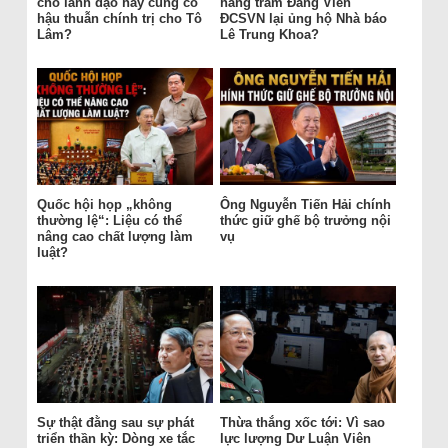
cho lãnh đạo hay củng cố
hàng trăm Đảng Viên
hậu thuẫn chính trị cho Tô
ĐCSVN lại ủng hộ Nhà báo
Lâm?
Lê Trung Khoa?
Quốc hội họp „không
Ông Nguyễn Tiến Hải chính
thường lệ“: Liệu có thể
thức giữ ghế bộ trưởng nội
nâng cao chất lượng làm
vụ
luật?
Sự thật đằng sau sự phát
Thừa thắng xốc tới: Vì sao
triển thần kỳ: Dòng xe tắc
lực lượng Dư Luận Viên