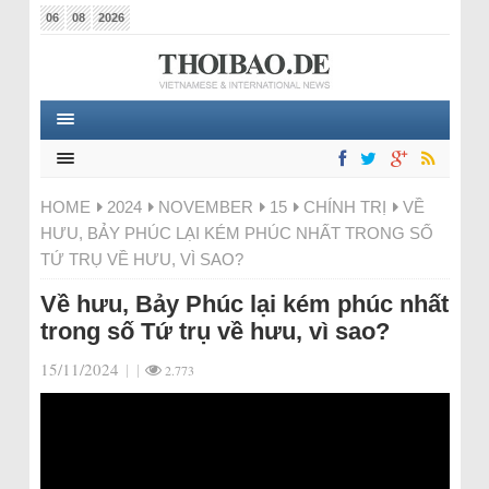
06
08
2026
HOME
2024
NOVEMBER
15
CHÍNH TRỊ
VỀ
HƯU, BẢY PHÚC LẠI KÉM PHÚC NHẤT TRONG SỐ
TỨ TRỤ VỀ HƯU, VÌ SAO?
Về hưu, Bảy Phúc lại kém phúc nhất
trong số Tứ trụ về hưu, vì sao?
15/11/2024
|
|
2.773