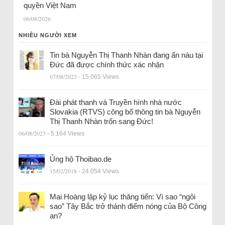
quyền Việt Nam
06/08/2026
NHIỀU NGƯỜI XEM
Tin bà Nguyễn Thị Thanh Nhàn đang ẩn náu tại
Đức đã được chính thức xác nhận
07/08/2023
- 15.065 Views
Đài phát thanh và Truyền hình nhà nước
Slovakia (RTVS) công bố thông tin bà Nguyễn
Thị Thanh Nhàn trốn sang Đức!
06/08/2023
- 5.164 Views
Ủng hộ Thoibao.de
15/02/2018
- 24.054 Views
Mai Hoàng lập kỷ lục thăng tiến: Vì sao “ngôi
sao” Tây Bắc trở thành điểm nóng của Bộ Công
an?