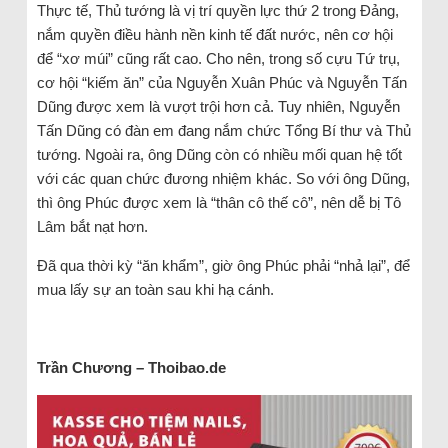
Thực tế, Thủ tướng là vị trí quyền lực thứ 2 trong Đảng,
nắm quyền điều hành nền kinh tế đất nước, nên cơ hội
để “xơ múi” cũng rất cao. Cho nên, trong số cựu Tứ trụ,
cơ hội “kiếm ăn” của Nguyễn Xuân Phúc và Nguyễn Tấn
Dũng được xem là vượt trội hơn cả. Tuy nhiên, Nguyễn
Tấn Dũng có đàn em đang nắm chức Tổng Bí thư và Thủ
tướng. Ngoài ra, ông Dũng còn có nhiều mối quan hệ tốt
với các quan chức đương nhiệm khác. So với ông Dũng,
thì ông Phúc được xem là “thân cô thế cô”, nên dễ bị Tô
Lâm bắt nạt hơn.
Đã qua thời kỳ “ăn khẩm”, giờ ông Phúc phải “nhả lại”, để
mua lấy sự an toàn sau khi hạ cánh.
Trần Chương – Thoibao.de