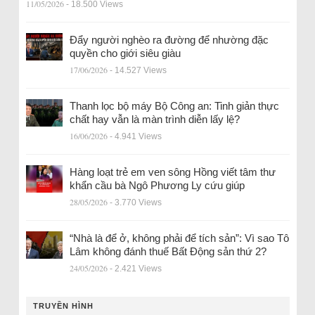
11/05/2026
- 18.500 Views
Đẩy người nghèo ra đường để nhường đặc
quyền cho giới siêu giàu
17/06/2026
- 14.527 Views
Thanh lọc bộ máy Bộ Công an: Tinh giản thực
chất hay vẫn là màn trình diễn lấy lệ?
16/06/2026
- 4.941 Views
Hàng loạt trẻ em ven sông Hồng viết tâm thư
khẩn cầu bà Ngô Phương Ly cứu giúp
28/05/2026
- 3.770 Views
“Nhà là để ở, không phải để tích sản”: Vì sao Tô
Lâm không đánh thuế Bất Động sản thứ 2?
24/05/2026
- 2.421 Views
TRUYỀN HÌNH