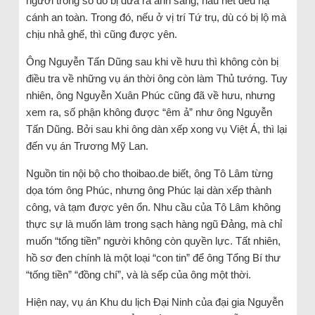
người trong số đó bị đưa ra ánh sáng, hầu hết đều hạ
cánh an toàn. Trong đó, nếu ở vị trí Tứ trụ, dù có bị lộ mà
chịu nhả ghế, thì cũng được yên.
Ông Nguyễn Tấn Dũng sau khi về hưu thì không còn bị
điều tra về những vụ án thời ông còn làm Thủ tướng. Tuy
nhiên, ông Nguyễn Xuân Phúc cũng đã về hưu, nhưng
xem ra, số phận không được “êm ả” như ông Nguyễn
Tấn Dũng. Bởi sau khi ông dàn xếp xong vụ Việt Á, thì lại
đến vụ án Trương Mỹ Lan.
Nguồn tin nội bộ cho thoibao.de biết, ông Tô Lâm từng
dọa tóm ông Phúc, nhưng ông Phúc lại dàn xếp thành
công, và tạm được yên ổn. Nhu cầu của Tô Lâm không
thực sự là muốn làm trong sạch hàng ngũ Đảng, mà chỉ
muốn “tống tiền” người không còn quyền lực. Tất nhiên,
hồ sơ đen chính là một loại “con tin” để ông Tổng Bí thư
“tống tiền” “đồng chí”, và là sếp của ông một thời.
Hiện nay, vụ án Khu du lịch Đại Ninh của đại gia Nguyễn