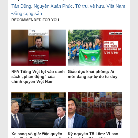
Tấn Dũng
,
Nguyễn Xuân Phúc
,
Tứ trụ
,
về hưu
,
Việt Nam
,
Đảng cộng sản
RECOMMENDED FOR YOU
RFA Tiếng Việt lọt vào danh
Giáo dục khai phóng: Ai
sách „phản động“ của
mới đang sợ tự do tư duy
chính quyền Việt Nam
Xe sang vô giá: Đặc quyền
Kỷ nguyên Tô Lâm: Vì sao