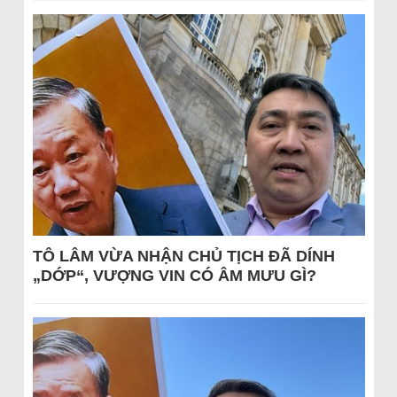
TÔ LÂM VỪA NHẬN CHỦ TỊCH ĐÃ DÍNH
„DỚP“, VƯỢNG VIN CÓ ÂM MƯU GÌ?