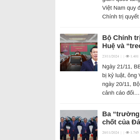
Việt Nam quy đ
Chính trị quyế
Bộ Chính tr
Huệ và “tr
23/11/2024
|
|
1.401
Ngày 21/11, B
bị kỷ luật, ông
ngày 20/11, Bộ 
cảnh cáo đối…
Ba “trường 
chốt của Đ
20/11/2024
|
|
1.745