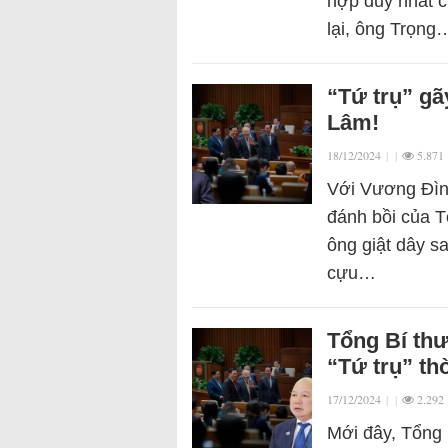
hợp duy nhất 
lại, ông Trọng
“Tứ trụ” gã
Lâm!
18/12/2024
|
|
5.871
Với Vương Đình
đánh bồi của 
ông giật dây s
cựu…
Tổng Bí th
“Tứ trụ” th
17/12/2024
|
|
2.292
Mới đây, Tổng 