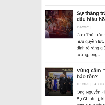
Sự thăng t
dấu hiệu hồ
15/02/2025
|
Cựu Thủ tướng
hưu quyền lực 
định rõ ràng g
tướng, ông…
Vùng cấm “
bảo tồn?
31/12/2024
|
|
4.881
Ông Nguyễn Ph
Bộ Chính trị, 