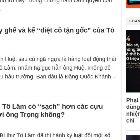
cho tới nay. Trong những năm cầm quyền còn
…
CHÂM
y ghế và kế “diệt cỏ tận gốc” của Tô
 Huệ, sau cú ngã ngựa là hàng loạt động thái
Tô Lâm, nhằm hạ gục hẳn ông Huệ, không để
au hậu trường. Ban đầu là Đặng Quốc Khánh –
Phạt
ư Tô Lâm có “sạch” hơn các cựu
dùng
ời ông Trọng không?
nhiệ
chí
Bí thư Tô Lâm đã thi hành kỷ luật đối một số