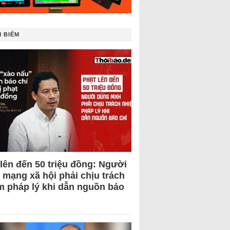
 BIẾM
 lên đến 50 triệu đồng: Người
 mạng xã hội phải chịu trách
m pháp lý khi dẫn nguồn báo