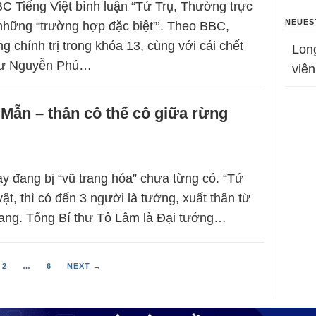
C Tiếng Việt bình luận “Tứ Trụ, Thường trực
NEUES
những “trường hợp đặc biệt”’. Theo BBC,
 chính trị trong khóa 13, cùng với cái chết
Lon
hư Nguyễn Phú…
viên
Mẫn – thân cô thế cô giữa rừng
ay đang bị “vũ trang hóa” chưa từng có. “Tứ
vật, thì có đến 3 người là tướng, xuất thân từ
rang. Tổng Bí thư Tô Lâm là Đại tướng…
2
…
6
NEXT →