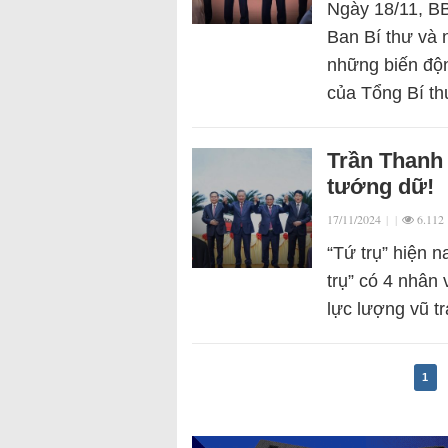
Ngày 18/11, BB
Ban Bí thư và 
những biến động
của Tổng Bí t
Trần Thanh 
tướng dữ!
17/11/2024
|
|
6.112
“Tứ trụ” hiện n
trụ” có 4 nhân 
lực lượng vũ t
1