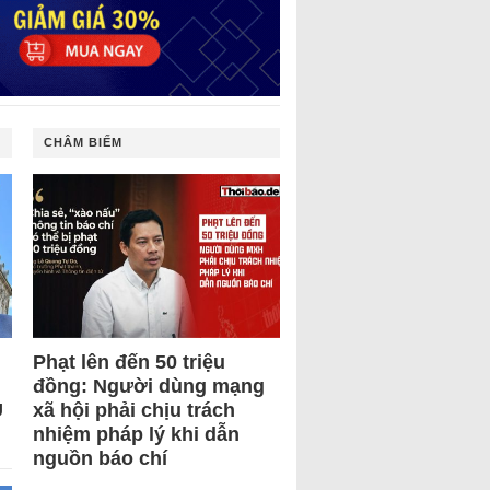
CHÂM BIẾM
Phạt lên đến 50 triệu
đồng: Người dùng mạng
U
xã hội phải chịu trách
nhiệm pháp lý khi dẫn
nguồn báo chí