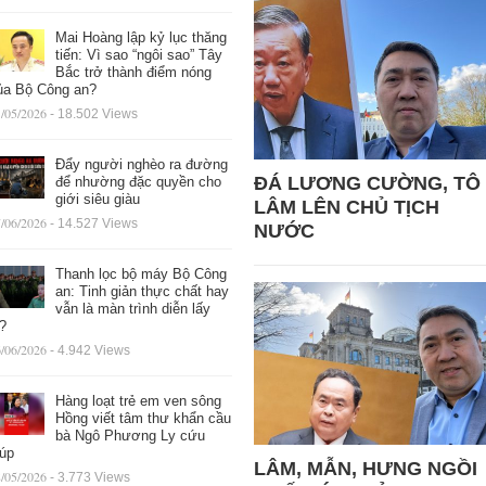
Mai Hoàng lập kỷ lục thăng
tiến: Vì sao “ngôi sao” Tây
Bắc trở thành điểm nóng
ủa Bộ Công an?
/05/2026
- 18.502 Views
Đẩy người nghèo ra đường
ĐÁ LƯƠNG CƯỜNG, TÔ
để nhường đặc quyền cho
giới siêu giàu
LÂM LÊN CHỦ TỊCH
/06/2026
- 14.527 Views
NƯỚC
Thanh lọc bộ máy Bộ Công
an: Tinh giản thực chất hay
vẫn là màn trình diễn lấy
ệ?
/06/2026
- 4.942 Views
Hàng loạt trẻ em ven sông
Hồng viết tâm thư khẩn cầu
bà Ngô Phương Ly cứu
iúp
LÂM, MẪN, HƯNG NGỒI
/05/2026
- 3.773 Views