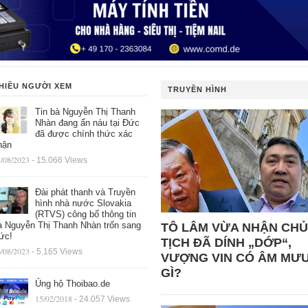
HIỀU NGƯỜI XEM
TRUYỀN HÌNH
Tin bà Nguyễn Thị Thanh
Nhàn đang ẩn náu tại Đức
đã được chính thức xác
hận
/08/2023
- 15.066 Views
Đài phát thanh và Truyền
hình nhà nước Slovakia
(RTVS) công bố thông tin
à Nguyễn Thị Thanh Nhàn trốn sang
TÔ LÂM VỪA NHẬN CHỦ
ức!
TỊCH ĐÃ DÍNH „DỚP“,
/08/2023
- 5.165 Views
VƯỢNG VIN CÓ ÂM MƯ
GÌ?
Ủng hộ Thoibao.de
15/02/2018
- 24.057 Views