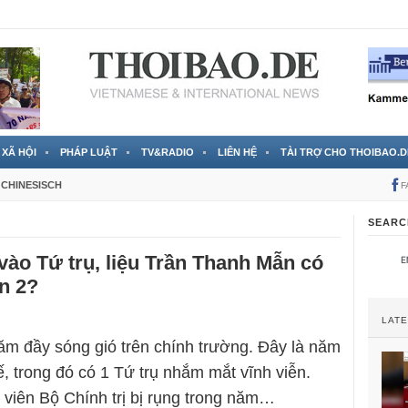
 đã được chính thức xác nhận
3 Jahren ago
XÃ HỘI
PHÁP LUẬT
TV&RADIO
LIÊN HỆ
TÀI TRỢ CHO THOIBAO.D
CHINESISCH
F
SEARC
vào Tứ trụ, liệu Trần Thanh Mẫn có
n 2?
LAT
m đầy sóng gió trên chính trường. Đây là năm
ế, trong đó có 1 Tứ trụ nhắm mắt vĩnh viễn.
y viên Bộ Chính trị bị rụng trong năm…