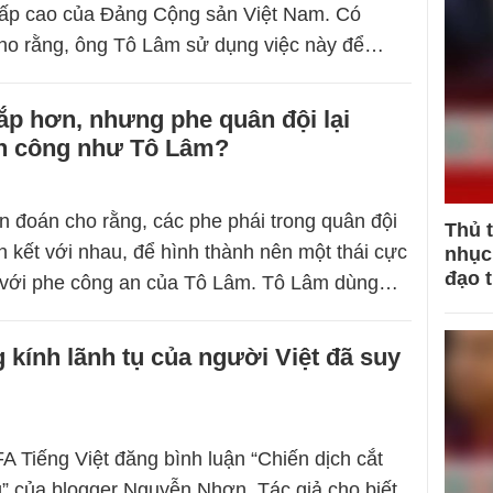
cấp cao của Đảng Cộng sản Việt Nam. Có
cho rằng, ông Tô Lâm sử dụng việc này để…
ắp hơn, nhưng phe quân đội lại
h công như Tô Lâm?
n đoán cho rằng, các phe phái trong quân đội
Thủ 
n kết với nhau, để hình thành nên một thái cực
nhục 
đạo 
 với phe công an của Tô Lâm. Tô Lâm dùng…
 kính lãnh tụ của người Việt đã suy
A Tiếng Việt đăng bình luận “Chiến dịch cắt
” của blogger Nguyễn Nhơn. Tác giả cho biết,