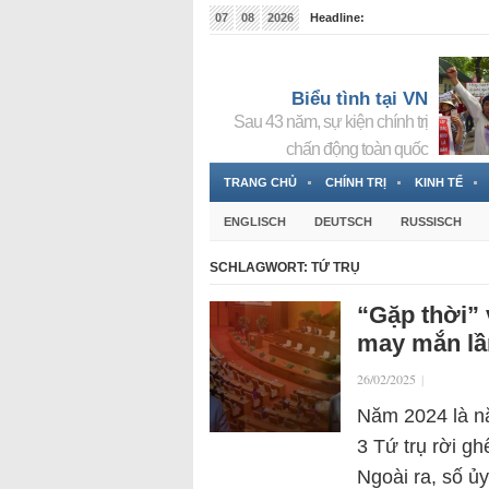
07
08
2026
Headline:
Tin bà Nguyễn Thị Thanh Nhàn đang ẩn náu tại Đức
Biểu tình tại VN
Sau 43 năm, sự kiện chính trị
chấn động toàn quốc
TRANG CHỦ
CHÍNH TRỊ
KINH TẾ
ENGLISCH
DEUTSCH
RUSSISCH
SCHLAGWORT:
TỨ TRỤ
“Gặp thời” 
may mắn lầ
26/02/2025
|
Năm 2024 là nă
3 Tứ trụ rời gh
Ngoài ra, số ủ