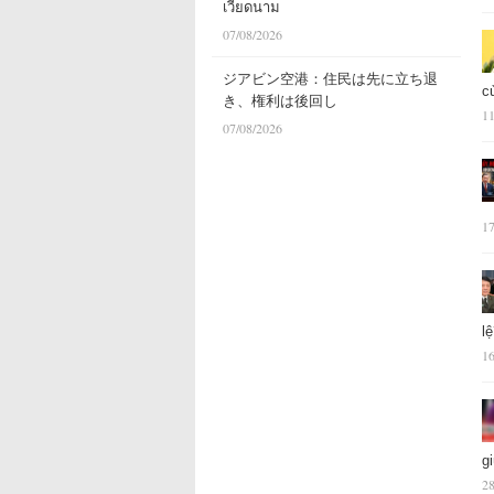
เวียดนาม
07/08/2026
ジアビン空港：住民は先に立ち退
c
き、権利は後回し
11
07/08/2026
17
l
16
g
28