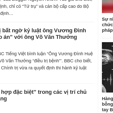
ịnh, chỉ có “Tứ trụ” và cán bộ cấp cao do Bộ
t định…
Sự n
chức
ị bất ngờ kỷ luật ông Vương Đình
pháp
eo án” với ông Võ Văn Thưởng
BC Tiếng Việt bình luận “Ông Vương Đình Huệ
 Võ Văn Thưởng “điều trị bệnh”’. BBC cho biết,
Chính trị vừa ra quyết định thi hành kỷ luật
hợp đặc biệt” trong các vị trí chủ
ảng
Hàng
bỗng
tay 