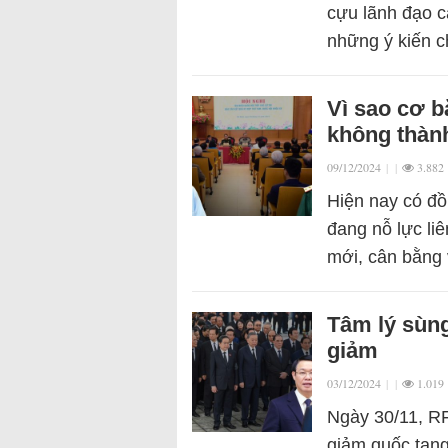
cựu lãnh đạo 
những ý kiến 
Vì sao cơ b
không thàn
09/12/2024
|
|
3.882
Hiện nay có đồ
đang nỗ lực liê
mới, cân bằng
Tâm lý sùng
giảm
03/12/2024
|
|
1.019
Ngày 30/11, RF
giảm quốc tang