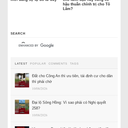
hậu thuẫn chính trị cho Tô
Lâm?
SEARCH
LATEST
POPULAR
COMMENTS
TAGS
Đất cho Công An thì ưu tiên, tái định cư cho dân
thì phải chờ
10/08/2026
Đại lộ Sông Hồng: Vì sao phải có Nghị quyết
258?
10/08/2026