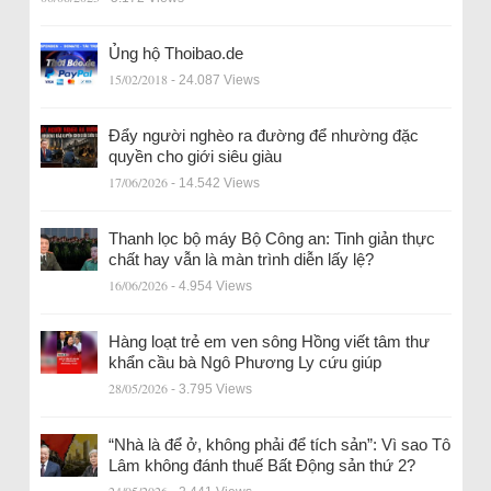
Ủng hộ Thoibao.de
15/02/2018
- 24.087 Views
Đẩy người nghèo ra đường để nhường đặc
quyền cho giới siêu giàu
17/06/2026
- 14.542 Views
Thanh lọc bộ máy Bộ Công an: Tinh giản thực
chất hay vẫn là màn trình diễn lấy lệ?
16/06/2026
- 4.954 Views
Hàng loạt trẻ em ven sông Hồng viết tâm thư
khẩn cầu bà Ngô Phương Ly cứu giúp
28/05/2026
- 3.795 Views
“Nhà là để ở, không phải để tích sản”: Vì sao Tô
Lâm không đánh thuế Bất Động sản thứ 2?
24/05/2026