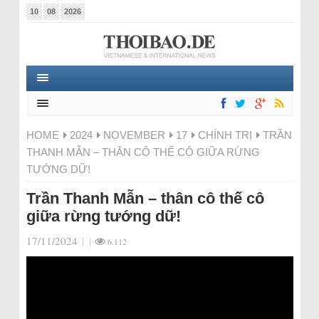
10
08
2026
HOME
2024
NOVEMBER
17
CHÍNH TRỊ
TRẦN
THANH MẪN – THÂN CÔ THẾ CÔ GIỮA RỪNG
TƯỚNG DỮ!
Trần Thanh Mẫn – thân cô thế cô
giữa rừng tướng dữ!
17/11/2024
|
|
6.112