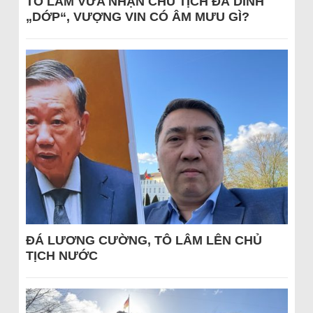
TÔ LÂM VỪA NHẬN CHỦ TỊCH ĐÃ DÍNH
„DỚP“, VƯỢNG VIN CÓ ÂM MƯU GÌ?
ĐÁ LƯƠNG CƯỜNG, TÔ LÂM LÊN CHỦ
TỊCH NƯỚC