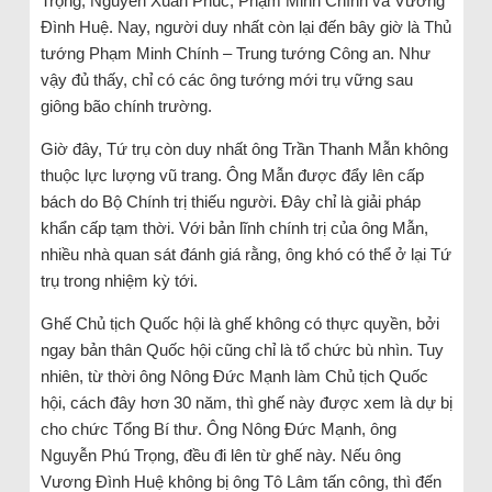
Trọng, Nguyễn Xuân Phúc, Phạm Minh Chính và Vương
Đình Huệ. Nay, người duy nhất còn lại đến bây giờ là Thủ
tướng Phạm Minh Chính – Trung tướng Công an. Như
vậy đủ thấy, chỉ có các ông tướng mới trụ vững sau
giông bão chính trường.
Giờ đây, Tứ trụ còn duy nhất ông Trần Thanh Mẫn không
thuộc lực lượng vũ trang. Ông Mẫn được đẩy lên cấp
bách do Bộ Chính trị thiếu người. Đây chỉ là giải pháp
khẩn cấp tạm thời. Với bản lĩnh chính trị của ông Mẫn,
nhiều nhà quan sát đánh giá rằng, ông khó có thể ở lại Tứ
trụ trong nhiệm kỳ tới.
Ghế Chủ tịch Quốc hội là ghế không có thực quyền, bởi
ngay bản thân Quốc hội cũng chỉ là tổ chức bù nhìn. Tuy
nhiên, từ thời ông Nông Đức Mạnh làm Chủ tịch Quốc
hội, cách đây hơn 30 năm, thì ghế này được xem là dự bị
cho chức Tổng Bí thư. Ông Nông Đức Mạnh, ông
Nguyễn Phú Trọng, đều đi lên từ ghế này. Nếu ông
Vương Đình Huệ không bị ông Tô Lâm tấn công, thì đến