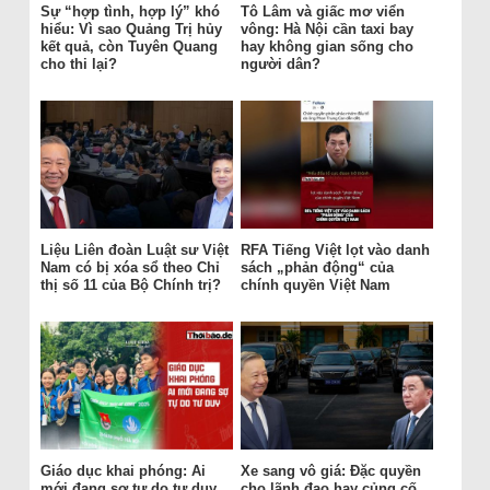
Sự “hợp tình, hợp lý” khó
Tô Lâm và giấc mơ viển
hiểu: Vì sao Quảng Trị hủy
vông: Hà Nội cần taxi bay
kết quả, còn Tuyên Quang
hay không gian sống cho
cho thi lại?
người dân?
Liệu Liên đoàn Luật sư Việt
RFA Tiếng Việt lọt vào danh
Nam có bị xóa sổ theo Chỉ
sách „phản động“ của
thị số 11 của Bộ Chính trị?
chính quyền Việt Nam
Giáo dục khai phóng: Ai
Xe sang vô giá: Đặc quyền
mới đang sợ tự do tư duy
cho lãnh đạo hay củng cố