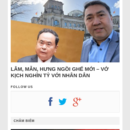
LÂM, MẪN, HƯNG NGỒI GHẾ MỚI – VỞ
KỊCH NGHÌN TỶ VỚI NHÂN DÂN
FOLLOW US
CHÂM BIẾM