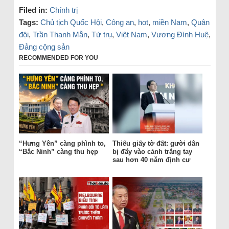
Filed in:
Chính trị
Tags:
Chủ tịch Quốc Hội
,
Công an
,
hot
,
miền Nam
,
Quân
đội
,
Trần Thanh Mẫn
,
Tứ trụ
,
Việt Nam
,
Vương Đình Huệ
,
Đảng cộng sản
RECOMMENDED FOR YOU
“Hưng Yên” càng phình to,
Thiếu giấy tờ đất: gười dân
“Bắc Ninh” càng thu hẹp
bị đẩy vào cảnh trắng tay
sau hơn 40 năm định cư