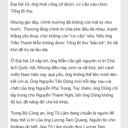
Đại hội 14, ông Huệ cũng sẽ được cơ cấu vào chức
Tổng Bí thư.
Nhưng giờ đây, chính trường đã không còn trật tự như
trước. Thượng tầng chính trị chia phe đấu đá nhau, mạnh
thắng yếu thua, chứ không còn “cơ cấu” nữa. Nếu ông
Trần Thanh Mẫn không được Tổng Bí thư “bảo kê”, thì rất
khó để trụ lại lâu dài.
Ở Đại hội 14 sắp tới, ông Mẫn cần giữ nguyên vị trí Chủ
tịch Quốc hội. Nhưng điều này xem ra rất khó, bởi cánh
miền Nam hiện nay quá yếu, ông không thể liên minh liên
kết với ai. Ông Nguyễn Tấn Dũng mới trỗi dậy sau cái
chết của ông Nguyễn Phú Trọng. Tuy nhiên, ông Dũng chỉ
tập trung cho Nguyễn Thanh Nghị, bởi ông Dũng không
đủ lực để nâng đỡ cho kẻ khác.
Trong Bộ Công an, ông Tô Lâm đang chuẩn bị người để
thay thế vị trí của ông Lương Tam Quang. Nguồn tin cho
thoibao.de biết, ông Tô Lâm muốn đưa Lương Tam