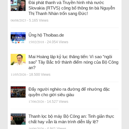
Đài phát thanh và Truyền hình nhà nước
Slovakia (RTVS) công bố thông tin bà Nguyễn
Thị Thanh Nhàn trốn sang Đức!
06/08/2023
- 5.165 Views
Ủng hộ Thoibao.de
15/02/2018
- 24.054 Views
Mai Hoàng lập kỷ lục thăng tiến: Vì sao “ngôi
sao” Tây Bắc trở thành điểm nóng của Bộ Công
an?
11/05/2026
- 18.500 Views
Đẩy người nghèo ra đường để nhường đặc
quyền cho giới siêu giàu
17/06/2026
- 14.527 Views
Thanh lọc bộ máy Bộ Công an: Tinh giản thực
chất hay vẫn là màn trình diễn lấy lệ?
16/06/2026
- 4.941 Views