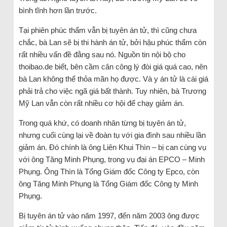
bình tĩnh hơn lần trước.
Tại phiên phúc thẩm vẫn bị tuyên án tử, thì cũng chưa
chắc, bà Lan sẽ bị thi hành án tử, bởi hậu phúc thẩm còn
rất nhiều vấn đề đằng sau nó. Nguồn tin nội bộ cho
thoibao.de biết, bên cầm cân công lý đòi giá quá cao, nên
bà Lan không thể thỏa mãn họ được. Và y án tử là cái giá
phải trả cho việc ngã giá bất thành. Tuy nhiên, bà Trương
Mỹ Lan vẫn còn rất nhiều cơ hội để chạy giảm án.
Trong quá khứ, có doanh nhân từng bị tuyên án tử,
nhưng cuối cùng lại về đoàn tụ với gia đình sau nhiều lần
giảm án. Đó chính là ông Liên Khui Thìn – bị can cùng vụ
với ông Tăng Minh Phụng, trong vụ đại án EPCO – Minh
Phụng. Ông Thìn là Tổng Giám đốc Công ty Epco, còn
ông Tăng Minh Phụng là Tổng Giám đốc Công ty Minh
Phụng.
Bị tuyên án tử vào năm 1997, đến năm 2003 ông được