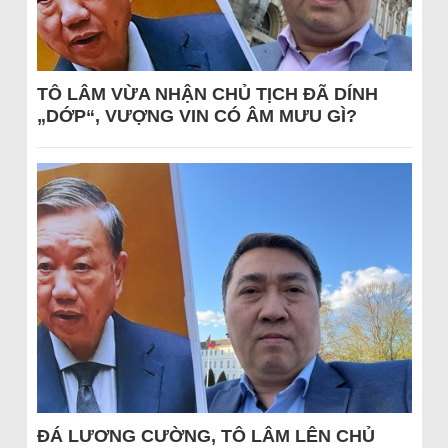
TÔ LÂM VỪA NHẬN CHỦ TỊCH ĐÃ DÍNH
„DỚP“, VƯỢNG VIN CÓ ÂM MƯU GÌ?
ĐÁ LƯƠNG CƯỜNG, TÔ LÂM LÊN CHỦ