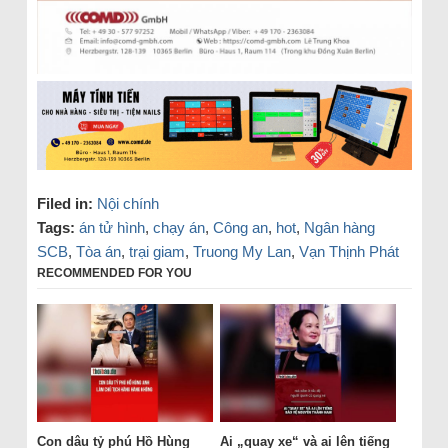
Filed in:
Nội chính
Tags:
án tử hình
,
chạy án
,
Công an
,
hot
,
Ngân hàng
SCB
,
Tòa án
,
trại giam
,
Truong My Lan
,
Vạn Thịnh Phát
RECOMMENDED FOR YOU
Con dâu tỷ phú Hồ Hùng
Ai „quay xe“ và ai lên tiếng