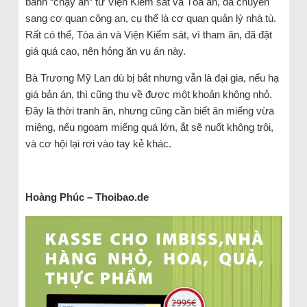
bánh “chạy án” từ Viện Kiểm sát và Tòa án, đã chuyển
sang cơ quan công an, cụ thể là cơ quan quản lý nhà tù.
Rất có thể, Tòa án và Viện Kiểm sát, vì tham ăn, đã đặt
giá quá cao, nên hỏng ăn vụ án này.
Bà Trương Mỹ Lan dù bị bắt nhưng vẫn là đại gia, nếu hạ
giá bản án, thì cũng thu về được một khoản không nhỏ.
Đây là thời tranh ăn, nhưng cũng cần biết ăn miếng vừa
miệng, nếu ngoạm miếng quá lớn, ắt sẽ nuốt không trôi,
và cơ hội lại rơi vào tay kẻ khác.
Hoàng Phúc – Thoibao.de