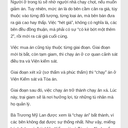
Người ở trong tù sẽ nhờ người nhà chạy chọt, nếu muốn
giảm án. Tuy nhiên, mức án là do bên cầm cân ra giá, tùy
thuộc vào từng đối tượng, từng loại án, mà bên bán đưa
ra giá cao hay thấp. Việc “hét giá”, không có nghĩa là, các
bên đều đồng thuận, mà phải có sự “cò kè bớt một thêm
2”, rồi mới ra cái giá cuối cùng.
Việc mua án cũng tùy thuộc từng giai đoạn. Giai đoạn
mới bị bắt, còn tạm giam, thì chạy án ở cơ quan cảnh sát
điều tra và Viện kiểm sát.
Giai đoạn xét xử (sơ thẩm và phúc thẩm) thì “chạy” án ở
Viện Kiểm sát và Tòa án.
Giai đoạn sau đó, việc chạy án trở thành chạy ân xá. Lúc
này, trại giam sẽ là nơi hưởng lợi, từ những tù nhân mà
họ quản lý.
Bà Trương Mỹ Lan được xem là “chạy án” bất thành, vì
các bên không đạt được sự thống nhất. Như vậy, miếng