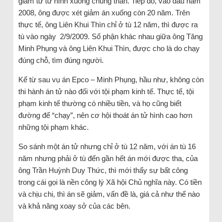
giảm từ tử hình xuống chung thân. Tiếp đó, vào đầu năm
2008, ông được xét giảm án xuống còn 20 năm. Trên
thực tế, ông Liên Khui Thìn chỉ ở tù 12 năm, thì được ra
tù vào ngày 2/9/2009. Số phận khác nhau giữa ông Tăng
Minh Phụng và ông Liên Khui Thìn, được cho là do chạy
đúng chỗ, tìm đúng người.
Kể từ sau vụ án Epco – Minh Phụng, hầu như, không còn
thi hành án tử nào đối với tội phạm kinh tế. Thực tế, tội
phạm kinh tế thường có nhiều tiền, và họ cũng biết
đường để “chạy”, nên cơ hội thoát án tử hình cao hơn
những tội phạm khác.
So sánh một án tử nhưng chỉ ở tù 12 năm, với án tù 16
năm nhưng phải ở tù đến gần hết án mới được tha, của
ông Trần Huỳnh Duy Thức, thì mới thấy sự bất công
trong cái gọi là nền công lý Xã hội Chủ nghĩa này. Có tiền
và chịu chi, thì án sẽ giảm, vấn đề là, giá cả như thế nào
và khả năng xoay sở của các bên.