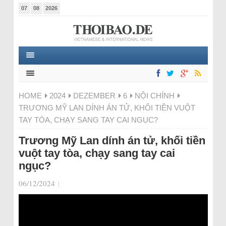
07
08
2026
HOME
2024
DEZEMBER
6
NỘI CHÍNH
TRƯƠNG MỸ LAN DÍNH ÁN TỬ, KHỐI TIỀN VUỘT
TAY TÒA, CHẠY SANG TAY CAI NGỤC?
Trương Mỹ Lan dính án tử, khối tiền
vuột tay tòa, chạy sang tay cai
ngục?
06/12/2024
|