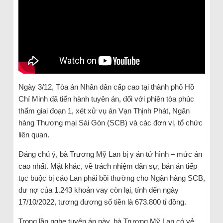
Ngày 3/12, Tòa án Nhân dân cấp cao tại thành phố Hồ
Chí Minh đã tiến hành tuyên án, đối với phiên tòa phúc
thẩm giai đoạn 1, xét xử vụ án Vạn Thịnh Phát, Ngân
hàng Thương mại Sài Gòn (SCB) và các đơn vị, tổ chức
liên quan.
Đáng chú ý, bà Trương Mỹ Lan bị y án tử hình – mức án
cao nhất. Mặt khác, về trách nhiệm dân sự, bản án tiếp
tục buộc bị cáo Lan phải bồi thường cho Ngân hàng SCB,
dư nợ của 1.243 khoản vay còn lại, tính đến ngày
17/10/2022, tương đương số tiền là 673.800 tỉ đồng.
Trong lần nghe tuyên án này, bà Trương Mỹ Lan có vẻ