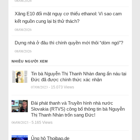
08/08/2026
Xăng E10 đối mặt nguy cơ thiếu ethanol: Vì sao cam
kết nguồn cung lại bị thử thách?
08/08/2026
Dựng nhà ở đâu thì chính quyền mới thôi “dòm ngó”?
08/08/2026
NHIỀU NGƯỜI XEM
Tin bà Nguyễn Thị Thanh Nhàn đang ẩn náu tại
Đức đã được chính thức xác nhận
07/08/2023
- 15.073 Views
Đài phát thanh và Truyền hình nhà nước
Slovakia (RTVS) công bố thông tin bà Nguyễn
Thị Thanh Nhàn trốn sang Đức!
06/08/2023
- 5.165 Views
Ủng hộ Thoibao.de