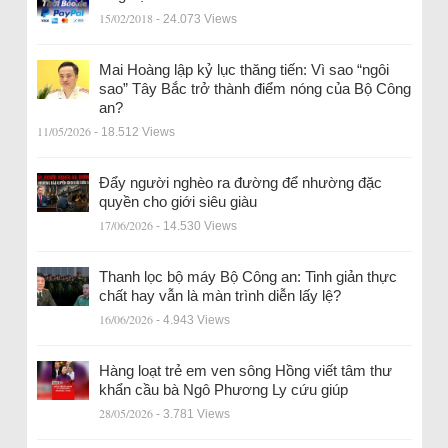
15/02/2018
- 24.073 Views
Mai Hoàng lập kỷ lục thăng tiến: Vì sao “ngôi
sao” Tây Bắc trở thành điểm nóng của Bộ Công
an?
11/05/2026
- 18.512 Views
Đẩy người nghèo ra đường để nhường đặc
quyền cho giới siêu giàu
17/06/2026
- 14.530 Views
Thanh lọc bộ máy Bộ Công an: Tinh giản thực
chất hay vẫn là màn trình diễn lấy lệ?
16/06/2026
- 4.943 Views
Hàng loạt trẻ em ven sông Hồng viết tâm thư
khẩn cầu bà Ngô Phương Ly cứu giúp
28/05/2026
- 3.781 Views