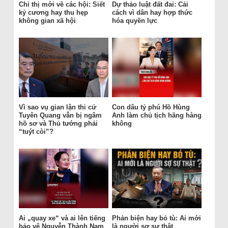
Chỉ thị mới về các hội: Siết
Dự thảo luật đất đai: Cải
kỷ cương hay thu hẹp
cách vì dân hay hợp thức
không gian xã hội
hóa quyền lực
Vì sao vụ gian lận thi cử
Con dâu tỷ phú Hồ Hùng
Tuyên Quang vẫn bị ngâm
Anh làm chủ tịch hãng hàng
hồ sơ và Thủ tướng phải
không
“tuýt còi”?
Ai „quay xe“ và ai lên tiếng
Phản biện hay bỏ tù: Ai mới
bảo vệ Nguyễn Thành Nam
là người sợ sự thật