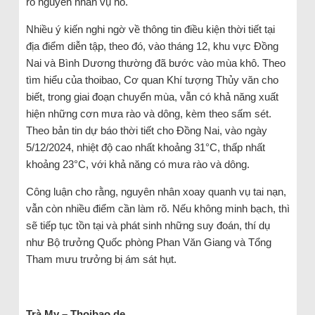
rõ nguyên nhân vụ nổ.
Nhiều ý kiến nghi ngờ về thông tin điều kiện thời tiết tại
địa điểm diễn tập, theo đó, vào tháng 12, khu vực Đồng
Nai và Bình Dương thường đã bước vào mùa khô. Theo
tìm hiểu của thoibao, Cơ quan Khí tượng Thủy văn cho
biết, trong giai đoạn chuyển mùa, vẫn có khả năng xuất
hiện những cơn mưa rào và dông, kèm theo sấm sét.
Theo bản tin dự báo thời tiết cho Đồng Nai, vào ngày
5/12/2024, nhiệt độ cao nhất khoảng 31°C, thấp nhất
khoảng 23°C, với khả năng có mưa rào và dông.
Công luận cho rằng, nguyên nhân xoay quanh vụ tai nạn,
vẫn còn nhiều điểm cần làm rõ. Nếu không minh bạch, thì
sẽ tiếp tục tồn tại và phát sinh những suy đoán, thí dụ
như Bộ trưởng Quốc phòng Phan Văn Giang và Tổng
Tham mưu trưởng bị ám sát hụt.
Trà My – Thoibao.de