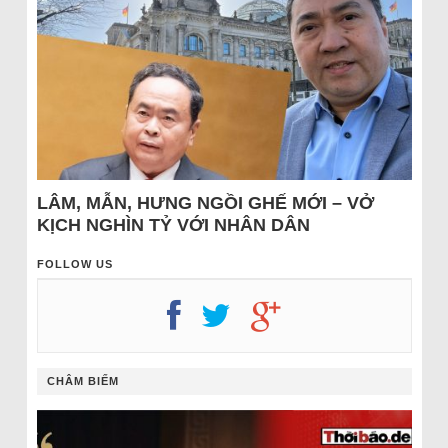
LÂM, MẪN, HƯNG NGỒI GHẾ MỚI – VỞ
KỊCH NGHÌN TỶ VỚI NHÂN DÂN
FOLLOW US
CHÂM BIẾM