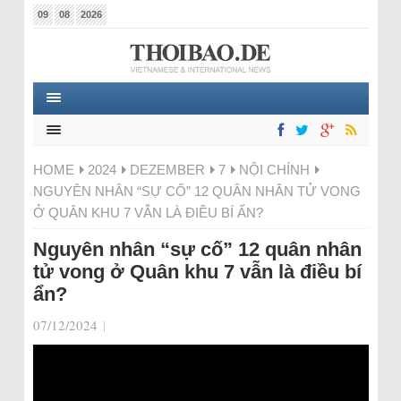
09
08
2026
HOME
2024
DEZEMBER
7
NỘI CHÍNH
NGUYÊN NHÂN “SỰ CỐ” 12 QUÂN NHÂN TỬ VONG
Ở QUÂN KHU 7 VẪN LÀ ĐIỀU BÍ ẨN?
Nguyên nhân “sự cố” 12 quân nhân
tử vong ở Quân khu 7 vẫn là điều bí
ẩn?
07/12/2024
|