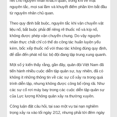
hết cho nguyên nhân khách quan, trong khi về mặt
nguyên tắc, mọi sai lầm và khuyết điểm phần lớn bắt đầu
từ nguyên nhân chủ quan.
Theo quy định bắt buộc, nguyên tắc khi vận chuyển vật
liệu nổ, bắt buộc phải để riêng rẽ thuốc nổ và kíp nổ,
không được phép vận chuyển chung. Do vậy nguyên
nhân thực chất chỉ có thể do công tác huấn luyện yếu
kém, bốc xếp thuốc nổ với thao tác không đúng quy định,
để dẫn đến phát nổ lúc bộ đội đang tập trung xung quanh.
Một số ý kiến thấy rằng, gần đây, quân đội Việt Nam đã
tiến hành nhiều cuộc diễn tập quân sự, tuy nhiên, đã có
không ít những thông tin về các sự cố xảy ra trong quá
trình diễn tập, nhưng không được công bố rộng rãi. Như
các sự cố rơi máy bay trong các cuộc diễn tập quân sự
của Lực lượng Không quân xảy ra thường xuyên.
Công luận đặt câu hỏi, tại sao một vụ tai nạn nghiêm
trọng xảy ra vào tối ngày 2/12, nhưng phải tới đêm ngày