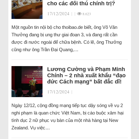
cho các đối thủ chính trị?
17/12/2024
|
|
8.623
Một nguồn tin nội bộ cho thoibao.de biết, ông Võ Văn
Thưởng đang bị ung thư giai đoạn 3, và đang rất cần
được đi nước ngoài để chữa bệnh. Có lẽ, ông Thưởng
cũng như ông Trần Đại Quang,…
Lương Cường và Phạm Minh
Chính – 2 nhà xuất khẩu “đạo
đức Cách mạng” bất đắc dĩ!
17/12/2024
|
Ngày 12/12, cộng đồng mạng tiếp tục dậy sóng về vụ 2
nghi phạm là quan chức Việt Nam, bị cáo buộc xâm hại
tình dục 2 nữ phục vụ bàn của một nhà hàng tại New
Zealand. Vụ việc…