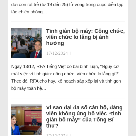
đời còn rất trẻ (từ 19 đến 25) tử vong trong cuộc diễn tập
tác chiến phòng…
Tinh giản bộ máy: Công chức,
viên chức lo lắng bị ảnh
hưởng
17/12/2024
|
Ngày 13/12, RFA Tiếng Việt có bài bình luận, “Nguy cơ
mất việc vì tinh giản: công chức, viên chức lo lắng gì?”
Theo đó, RFA cho hay, kế hoạch sắp xếp lại và tinh gọn
bộ máy toàn hệ…
Vì sao đại đa số cán bộ, đảng
viên không ủng hộ việc “tinh
giản bộ máy” của Tổng Bí
thư?
17/12/2024
|