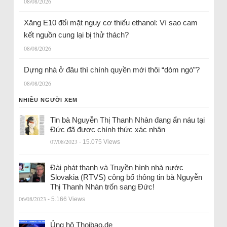
08/08/2026
Xăng E10 đối mặt nguy cơ thiếu ethanol: Vì sao cam
kết nguồn cung lại bị thử thách?
08/08/2026
Dựng nhà ở đâu thì chính quyền mới thôi “dòm ngó”?
08/08/2026
NHIỀU NGƯỜI XEM
Tin bà Nguyễn Thị Thanh Nhàn đang ẩn náu tại
Đức đã được chính thức xác nhận
07/08/2023
- 15.075 Views
Đài phát thanh và Truyền hình nhà nước
Slovakia (RTVS) công bố thông tin bà Nguyễn
Thị Thanh Nhàn trốn sang Đức!
06/08/2023
- 5.166 Views
Ủng hộ Thoibao.de