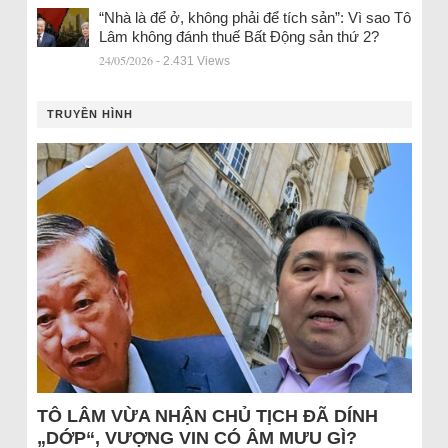
“Nhà là để ở, không phải để tích sản”: Vì sao Tô
Lâm không đánh thuế Bất Động sản thứ 2?
24/05/2026
- 2.431 Views
TRUYỀN HÌNH
TÔ LÂM VỪA NHẬN CHỦ TỊCH ĐÃ DÍNH
„DỚP“, VƯỢNG VIN CÓ ÂM MƯU GÌ?