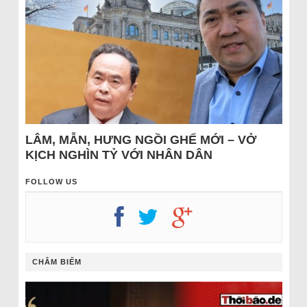
LÂM, MẪN, HƯNG NGỒI GHẾ MỚI – VỞ
KỊCH NGHÌN TỶ VỚI NHÂN DÂN
FOLLOW US
CHÂM BIẾM