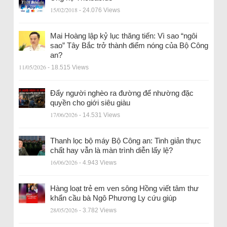
15/02/2018
- 24.076 Views
Mai Hoàng lập kỷ lục thăng tiến: Vì sao “ngôi
sao” Tây Bắc trở thành điểm nóng của Bộ Công
an?
11/05/2026
- 18.515 Views
Đẩy người nghèo ra đường để nhường đặc
quyền cho giới siêu giàu
17/06/2026
- 14.531 Views
Thanh lọc bộ máy Bộ Công an: Tinh giản thực
chất hay vẫn là màn trình diễn lấy lệ?
16/06/2026
- 4.943 Views
Hàng loạt trẻ em ven sông Hồng viết tâm thư
khẩn cầu bà Ngô Phương Ly cứu giúp
28/05/2026
- 3.782 Views