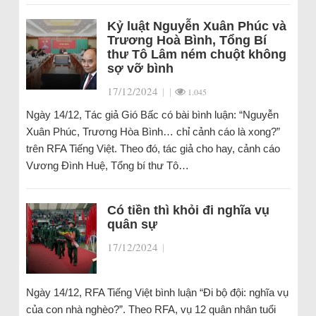
Kỷ luật Nguyễn Xuân Phúc và
Trương Hoà Bình, Tổng Bí
thư Tô Lâm ném chuột không
sợ vỡ bình
17/12/2024
|
|
1.045
Ngày 14/12, Tác giả Gió Bấc có bài bình luận: “Nguyễn
Xuân Phúc, Trương Hòa Bình… chỉ cảnh cáo là xong?”
trên RFA Tiếng Việt. Theo đó, tác giả cho hay, cảnh cáo
Vương Đình Huệ, Tổng bí thư Tô…
Có tiền thì khỏi đi nghĩa vụ
quân sự
17/12/2024
|
Ngày 14/12, RFA Tiếng Việt bình luận “Đi bộ đội: nghĩa vụ
của con nhà nghèo?”. Theo RFA, vụ 12 quân nhân tuổi