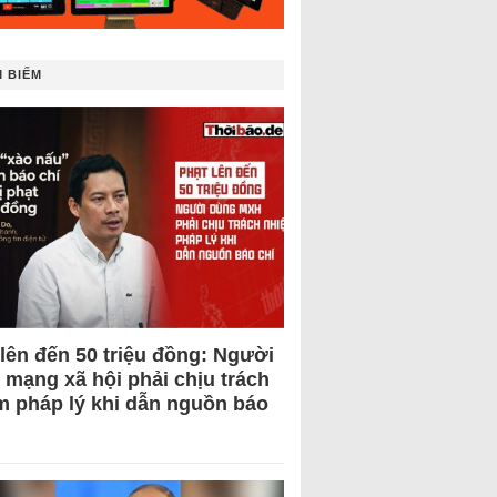
 BIẾM
 lên đến 50 triệu đồng: Người
 mạng xã hội phải chịu trách
m pháp lý khi dẫn nguồn báo