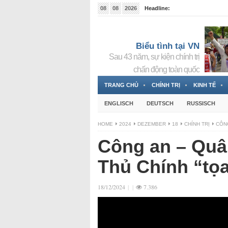
08
08
2026
Headline:
Tin bà Nguyễn Thị Thanh Nhàn đang ẩn náu tại Đức
Biểu tình tại VN
Sau 43 năm, sự kiện chính trị
chấn động toàn quốc
TRANG CHỦ
CHÍNH TRỊ
KINH TẾ
ENGLISCH
DEUTSCH
RUSSISCH
HOME
2024
DEZEMBER
18
CHÍNH TRỊ
CÔNG
Công an – Quâ
Thủ Chính “tọ
18/12/2024
|
|
7.386