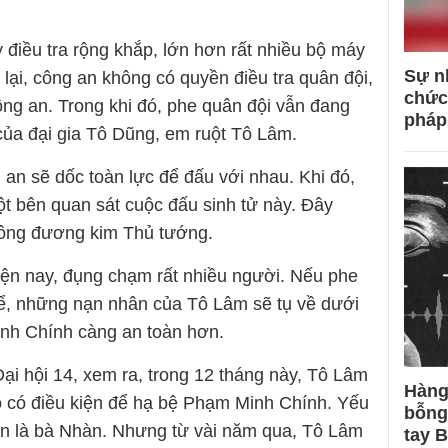
 điều tra rộng khắp, lớn hơn rất nhiều bộ máy
Sự n
 lại, công an không có quyền điều tra quân đội,
chức
ông an. Trong khi đó, phe quân đội vẫn đang
pháp
a đại gia Tô Dũng, em ruột Tô Lâm.
 an sẽ dốc toàn lực để đấu với nhau. Khi đó,
ột bên quan sát cuộc đấu sinh tử này. Đây
 ông đương kim Thủ tướng.
hiện nay, đụng chạm rất nhiều người. Nếu phe
thể, những nạn nhân của Tô Lâm sẽ tụ về dưới
inh Chính càng an toàn hơn.
i hội 14, xem ra, trong 12 tháng này, Tô Lâm
Hàng
ó có điều kiện để hạ bệ Phạm Minh Chính. Yếu
bỗng
ẫn là bà Nhàn. Nhưng từ vài năm qua, Tô Lâm
tay 