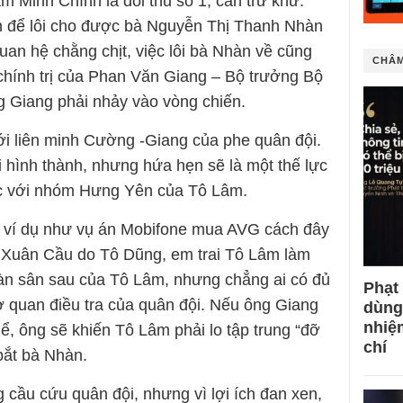
 Minh Chính là đối thủ số 1, cần trừ khử.
h để lôi cho được bà Nguyễn Thị Thanh Nhàn
uan hệ chằng chịt, việc lôi bà Nhàn về cũng
CHÂM
 chính trị của Phan Văn Giang – Bộ trưởng Bộ
 Giang phải nhảy vào vòng chiến.
ới liên minh Cường -Giang của phe quân đội.
i hình thành, nhưng hứa hẹn sẽ là một thế lực
ực với nhóm Hưng Yên của Tô Lâm.
, ví dụ như vụ án Mobifone mua AVG cách đây
n Xuân Cầu do Tô Dũng, em trai Tô Lâm làm
đoàn sân sau của Tô Lâm, nhưng chẳng ai có đủ
Phạt
cơ quan điều tra của quân đội. Nếu ông Giang
dùng
nhiệ
hể, ông sẽ khiến Tô Lâm phải lo tập trung “đỡ
chí
 bắt bà Nhàn.
cầu cứu quân đội, nhưng vì lợi ích đan xen,