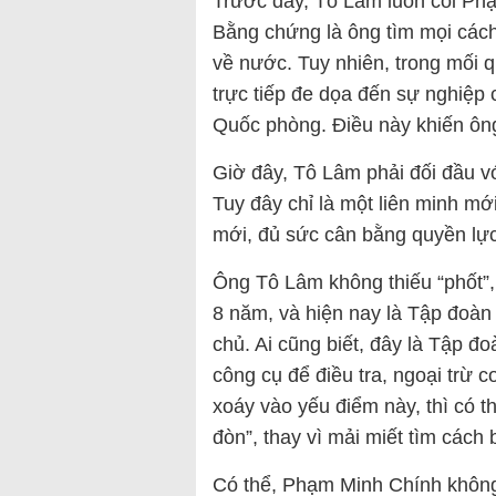
Trước đây, Tô Lâm luôn coi Phạm
Bằng chứng là ông tìm mọi các
về nước. Tuy nhiên, trong mối q
trực tiếp đe dọa đến sự nghiệp
Quốc phòng. Điều này khiến ông
Giờ đây, Tô Lâm phải đối đầu v
Tuy đây chỉ là một liên minh mớ
mới, đủ sức cân bằng quyền l
Ông Tô Lâm không thiếu “phốt”
8 năm, và hiện nay là Tập đoà
chủ. Ai cũng biết, đây là Tập 
công cụ để điều tra, ngoại trừ 
xoáy vào yếu điểm này, thì có t
đòn”, thay vì mải miết tìm cách
Có thể, Phạm Minh Chính không 