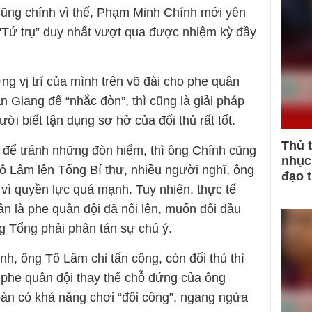
Cũng chính vì thế, Phạm Minh Chính mới yên
 “Tứ trụ” duy nhất vượt qua được nhiệm kỳ đầy
g vị trí của mình trên võ đài cho phe quân
 Giang để “nhắc đòn”, thì cũng là giải pháp
ười biết tận dụng sơ hở của đối thủ rất tốt.
Thủ 
 để tránh những đòn hiểm, thì ông Chính cũng
nhục 
ô Lâm lên Tổng Bí thư, nhiều người nghĩ, ông
đạo 
 vì quyền lực quá mạnh. Tuy nhiên, thực tế
 là phe quân đội đã nổi lên, muốn đối đầu
g Tổng phải phân tán sự chú ý.
h, ông Tô Lâm chỉ tấn công, còn đối thủ thì
hi phe quân đội thay thế chỗ đứng của ông
toàn có khả năng chơi “đôi công”, ngang ngửa