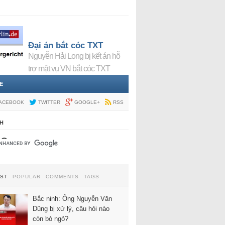
Đại án bắt cóc TXT
Nguyễn Hải Long bị kết án hỗ
trợ mật vụ VN bắt cóc TXT
E
ACEBOOK
TWITTER
GOOGLE+
RSS
H
EST
POPULAR
COMMENTS
TAGS
Bắc ninh: Ông Nguyễn Văn
Dũng bị xử lý, câu hỏi nào
còn bỏ ngỏ?