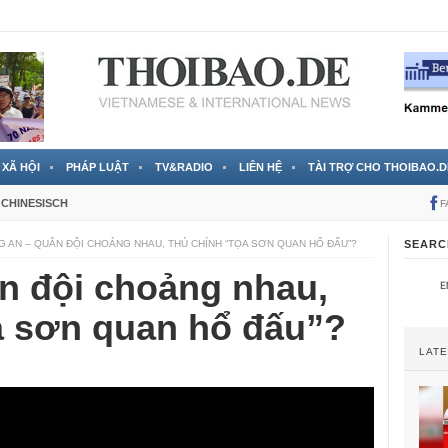
 đã được chính thức xác nhận
3 Jahren ago
XÃ HỘI
PHÁP LUẬT
TV&RADIO
LIÊN HỆ
TÀI TRỢ CHO THOIBAO.D
CHINESISCH
F
 AN – QUÂN ĐỘI CHOẢNG NHAU, THỦ CHÍNH “TỌA SƠN QUAN HỔ ĐẤU”?
SEARC
n đội choảng nhau,
a sơn quan hổ đấu”?
LAT