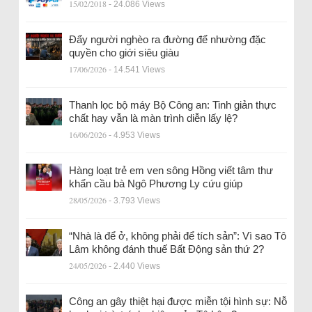
15/02/2018
- 24.086 Views
Đẩy người nghèo ra đường để nhường đặc
quyền cho giới siêu giàu
17/06/2026
- 14.541 Views
Thanh lọc bộ máy Bộ Công an: Tinh giản thực
chất hay vẫn là màn trình diễn lấy lệ?
16/06/2026
- 4.953 Views
Hàng loạt trẻ em ven sông Hồng viết tâm thư
khẩn cầu bà Ngô Phương Ly cứu giúp
28/05/2026
- 3.793 Views
“Nhà là để ở, không phải để tích sản”: Vì sao Tô
Lâm không đánh thuế Bất Động sản thứ 2?
24/05/2026
- 2.440 Views
Công an gây thiệt hại được miễn tội hình sự: Nỗ