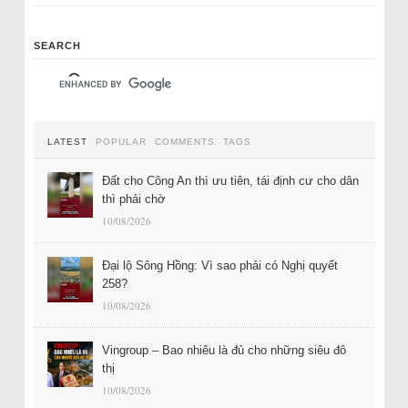
SEARCH
LATEST
POPULAR
COMMENTS
TAGS
Đất cho Công An thì ưu tiên, tái định cư cho dân
thì phải chờ
10/08/2026
Đại lộ Sông Hồng: Vì sao phải có Nghị quyết
258?
10/08/2026
Vingroup – Bao nhiêu là đủ cho những siêu đô
thị
10/08/2026