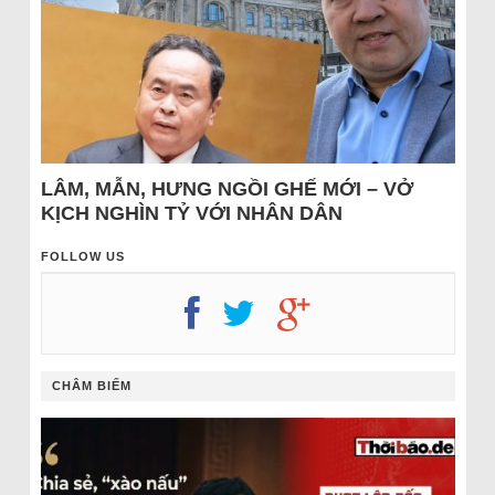
LÂM, MẪN, HƯNG NGỒI GHẾ MỚI – VỞ
KỊCH NGHÌN TỶ VỚI NHÂN DÂN
FOLLOW US
CHÂM BIẾM