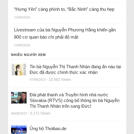
“Hưng Yên” càng phình to, “Bắc Ninh” càng thu hẹp
10/08/2026
Livestream của bà Nguyễn Phương Hằng khiến gần
800 cơ quan báo chí phải đỏ mặt
10/08/2026
NHIỀU NGƯỜI XEM
Tin bà Nguyễn Thị Thanh Nhàn đang ẩn náu tại
Đức đã được chính thức xác nhận
07/08/2023
- 15.092 Views
Đài phát thanh và Truyền hình nhà nước
Slovakia (RTVS) công bố thông tin bà Nguyễn
Thị Thanh Nhàn trốn sang Đức!
06/08/2023
- 5.171 Views
Ủng hộ Thoibao.de