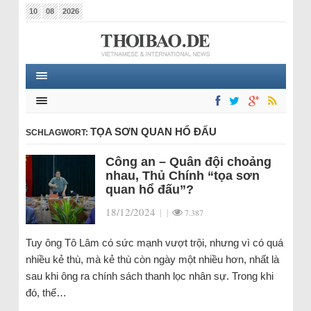
10
08
2026
TỌA SƠN QUAN HỔ ĐẤU
SCHLAGWORT:
Công an – Quân đội choảng
nhau, Thủ Chính “tọa sơn
quan hổ đấu”?
18/12/2024
|
|
7.387
Tuy ông Tô Lâm có sức mạnh vượt trội, nhưng vì có quá
nhiều kẻ thù, mà kẻ thù còn ngày một nhiều hơn, nhất là
sau khi ông ra chính sách thanh lọc nhân sự. Trong khi
đó, thế…