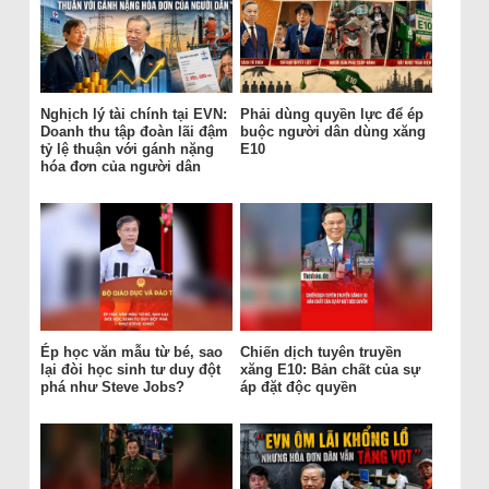
Nghịch lý tài chính tại EVN:
Phải dùng quyền lực để ép
Doanh thu tập đoàn lãi đậm
buộc người dân dùng xăng
tỷ lệ thuận với gánh nặng
E10
hóa đơn của người dân
Ép học văn mẫu từ bé, sao
Chiến dịch tuyên truyền
lại đòi học sinh tư duy đột
xăng E10: Bản chất của sự
phá như Steve Jobs?
áp đặt độc quyền