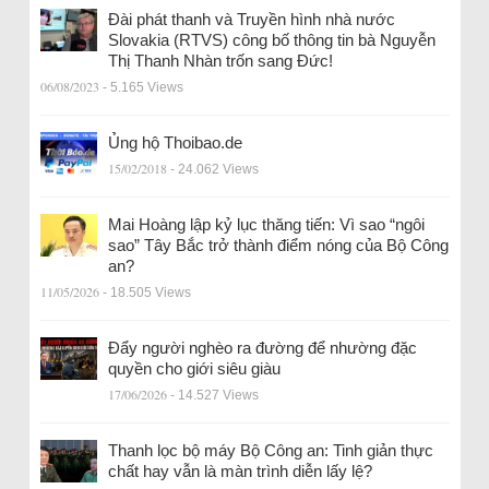
Đài phát thanh và Truyền hình nhà nước
Slovakia (RTVS) công bố thông tin bà Nguyễn
Thị Thanh Nhàn trốn sang Đức!
06/08/2023
- 5.165 Views
Ủng hộ Thoibao.de
15/02/2018
- 24.062 Views
Mai Hoàng lập kỷ lục thăng tiến: Vì sao “ngôi
sao” Tây Bắc trở thành điểm nóng của Bộ Công
an?
11/05/2026
- 18.505 Views
Đẩy người nghèo ra đường để nhường đặc
quyền cho giới siêu giàu
17/06/2026
- 14.527 Views
Thanh lọc bộ máy Bộ Công an: Tinh giản thực
chất hay vẫn là màn trình diễn lấy lệ?