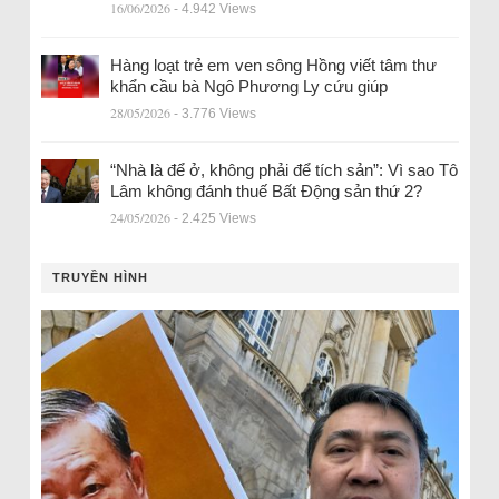
16/06/2026
- 4.942 Views
Hàng loạt trẻ em ven sông Hồng viết tâm thư
khẩn cầu bà Ngô Phương Ly cứu giúp
28/05/2026
- 3.776 Views
“Nhà là để ở, không phải để tích sản”: Vì sao Tô
Lâm không đánh thuế Bất Động sản thứ 2?
24/05/2026
- 2.425 Views
TRUYỀN HÌNH