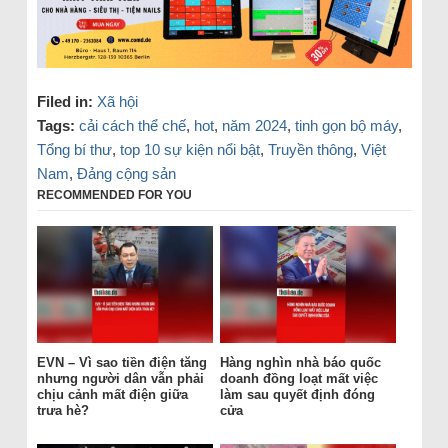
Filed in:
Xã hội
Tags:
cải cách thể chế
,
hot
,
năm 2024
,
tinh gọn bộ máy
,
Tổng bí thư
,
top 10 sự kiện nổi bật
,
Truyền thông
,
Việt
Nam
,
Đảng cộng sản
RECOMMENDED FOR YOU
EVN – Vì sao tiền điện tăng
Hàng nghìn nhà báo quốc
nhưng người dân vẫn phải
doanh đồng loạt mất việc
chịu cảnh mất điện giữa
làm sau quyết định đóng
trưa hè?
cửa