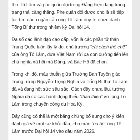
thư Tô Lâm và phe quân đội trong Đảng hiện đang trong
trạng thái căng thẳng. Phe quân đội được cho là sẽ tiếp
tục tìm cách ngăn cản ông Tô Lâm duy trì chức danh
Tổng Bí thư trong nhiệm kỳ Đại hội 14.
Đa số các lãnh đạo cao cấp, vốn là các phần tử thân
Trung Quốc luôn lấy lý do, chủ trương
“cải cách thể chế”
của ông Tô Lâm, đưa Việt Nam rời xa con đường tiến lên
chủ nghĩa xã hội mà Đảng, và Bác Hồ đã chọn.
Trong khi đó, mâu thuẫn giữa Trưởng Ban Tuyên giáo
Trung ương Nguyễn Trọng Nghĩa và Tổng Bí thư Tô Lâm
đã và đang hết sức sâu sắc. Cách đây chưa lâu, tướng
Nghĩa đã có các hành động thiếu
“thân thiện”
với ông Tô
Lâm trong chuyến công du Hoa Kỳ.
Đây cũng có thể là một bằng chứng bổ sung cho ý kiến
đánh giá về một sự khởi đầu, cho màn
“hạ bệ”
ông Tô
Lâm trước Đại hội 14 vào đầu năm 2026.