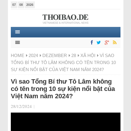
07
08
2026
HOME
2024
DEZEMBER
28
XÃ HỘI
VÌ SAO
TỔNG BÍ THƯ TÔ LÂM KHÔNG CÓ TÊN TRONG 10
SỰ KIỆN NỔI BẬT CỦA VIỆT NAM NĂM 2024?
Vì sao Tổng Bí thư Tô Lâm không
có tên trong 10 sự kiện nổi bật của
Việt Nam năm 2024?
28/12/2024
|