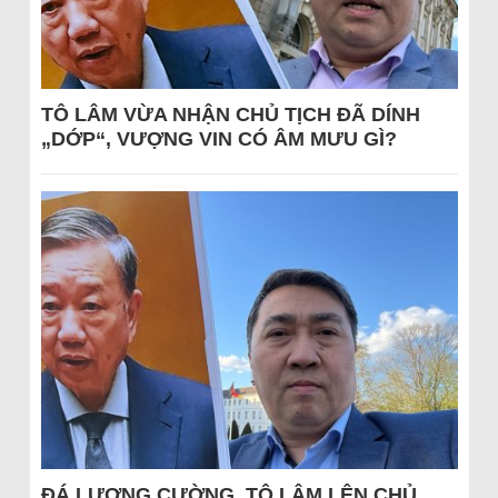
TÔ LÂM VỪA NHẬN CHỦ TỊCH ĐÃ DÍNH
„DỚP“, VƯỢNG VIN CÓ ÂM MƯU GÌ?
ĐÁ LƯƠNG CƯỜNG, TÔ LÂM LÊN CHỦ