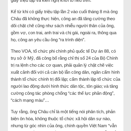
giấy triệu tập và kiến nghị khởi tố nêu trên.
Kể từ khi có giấy triệu tập lần 2 vào cuối tháng 8 mà ông
Châu đã không thực hiện, công an đã tăng cường theo
dõi chặt chẽ cũng như sách nhiễu người thân của ông,
gồm vợ, con trai, anh trai và chị gái, ngoài ra, thông qua
họ, công an yêu cầu ông “ra trình diện”.
Theo VOA, tổ chức phi chính phủ quốc tế Dự án 88, có
trụ sở ở Mỹ, đã công bố rằng chỉ thị số 24 của Bộ Chính
trị ra lệnh cho các cơ quan, phải quản lý chặt chẽ việc
xuất cảnh đối với cả cán bộ lẫn công dân, ngăn cấm hình
thành tổ chức chính trị đối lập; cấm thành lập tổ chức của
người lao động dưới hình thức dân tộc, tôn giáo; và tăng
cường công tác phòng chống “các thế lực phản động”,
“cách mạng màu”…
Tuy rằng, ông Châu chỉ là một tiếng nói phân tích, phản
biện ôn hòa, không thuộc tổ chức xã hội dân sự nào,
nhưng từ góc nhìn của ông, chính quyền Việt Nam “vẫn