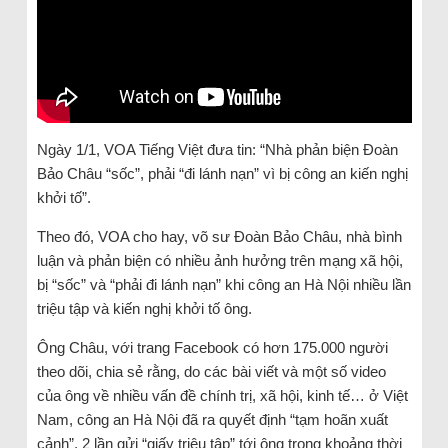
Ngày 1/1, VOA Tiếng Việt đưa tin: “Nhà phản biện Đoàn
Bảo Châu “sốc”, phải “đi lánh nạn” vì bị công an kiến nghị
khởi tố”.
Theo đó, VOA cho hay, võ sư Đoàn Bảo Châu, nhà bình
luận và phản biện có nhiều ảnh hưởng trên mạng xã hội,
bị “sốc” và “phải đi lánh nạn” khi công an Hà Nội nhiều lần
triệu tập và kiến nghị khởi tố ông.
Ông Châu, với trang Facebook có hơn 175.000 người
theo dõi, chia sẻ rằng, do các bài viết và một số video
của ông về nhiều vấn đề chính trị, xã hội, kinh tế… ở Việt
Nam, công an Hà Nội đã ra quyết định “tạm hoãn xuất
cảnh”, 2 lần gửi “giấy triệu tập” tới ông trong khoảng thời