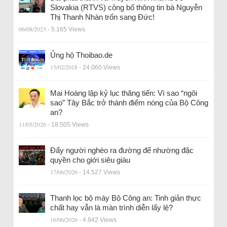
Slovakia (RTVS) công bố thông tin bà Nguyễn
Thị Thanh Nhàn trốn sang Đức!
06/08/2023
- 5.165 Views
Ủng hộ Thoibao.de
15/02/2018
- 24.060 Views
Mai Hoàng lập kỷ lục thăng tiến: Vì sao “ngôi
sao” Tây Bắc trở thành điểm nóng của Bộ Công
an?
11/05/2026
- 18.505 Views
Đẩy người nghèo ra đường để nhường đặc
quyền cho giới siêu giàu
17/06/2026
- 14.527 Views
Thanh lọc bộ máy Bộ Công an: Tinh giản thực
chất hay vẫn là màn trình diễn lấy lệ?
16/06/2026
- 4.942 Views