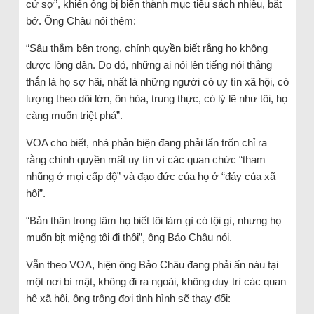
cứ sợ”, khiến ông bị biến thành mục tiêu sách nhiễu, bắt
bớ. Ông Châu nói thêm:
“Sâu thẳm bên trong, chính quyền biết rằng họ không
được lòng dân. Do đó, những ai nói lên tiếng nói thẳng
thắn là họ sợ hãi, nhất là những người có uy tín xã hội, có
lượng theo dõi lớn, ôn hòa, trung thực, có lý lẽ như tôi, họ
càng muốn triệt phá”.
VOA cho biết, nhà phản biện đang phải lẩn trốn chỉ ra
rằng chính quyền mất uy tín vì các quan chức “tham
nhũng ở mọi cấp độ” và đạo đức của họ ở “đáy của xã
hội”.
“Bản thân trong tâm họ biết tôi làm gì có tội gì, nhưng họ
muốn bịt miệng tôi đi thôi”, ông Bảo Châu nói.
Vẫn theo VOA, hiện ông Bảo Châu đang phải ẩn náu tại
một nơi bí mật, không đi ra ngoài, không duy trì các quan
hệ xã hội, ông trông đợi tình hình sẽ thay đổi: