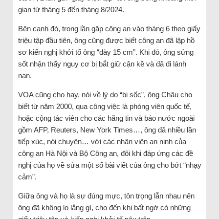
gian từ tháng 5 đến tháng 8/2024.
Bên cạnh đó, trong lần gặp công an vào tháng 6 theo giấy
triệu tập đầu tiên, ông cũng được biết công an đã lập hồ
sơ kiến nghị khởi tố ông “dày 15 cm”. Khi đó, ông sửng
sốt nhận thấy nguy cơ bị bắt giữ cận kề và đã đi lánh
nạn.
VOA cũng cho hay, nói về lý do “bị sốc”, ông Châu cho
biết từ năm 2000, qua công việc là phóng viên quốc tế,
hoặc cộng tác viên cho các hãng tin và báo nước ngoài
gồm AFP, Reuters, New York Times…, ông đã nhiều lần
tiếp xúc, nói chuyện… với các nhân viên an ninh của
công an Hà Nội và Bộ Công an, đôi khi đáp ứng các đề
nghị của họ về sửa một số bài viết của ông cho bớt “nhạy
cảm”.
Giữa ông và họ là sự đúng mực, tôn trọng lẫn nhau nên
ông đã không lo lắng gì, cho đến khi bất ngờ có những