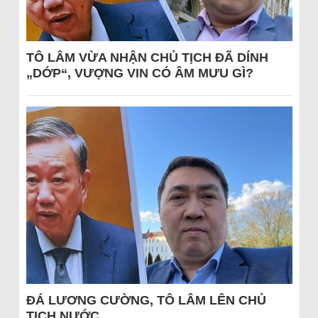
TÔ LÂM VỪA NHẬN CHỦ TỊCH ĐÃ DÍNH
„DỚP“, VƯỢNG VIN CÓ ÂM MƯU GÌ?
ĐÁ LƯƠNG CƯỜNG, TÔ LÂM LÊN CHỦ
TỊCH NƯỚC