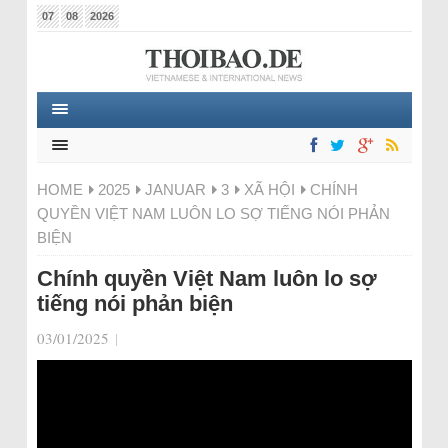
07
08
2026
HOME
2025
JANUAR
3
XÃ HỘI
CHÍNH
QUYỀN VIỆT NAM LUÔN LO SỢ TIẾNG NÓI PHẢN
BIỆN
Chính quyền Việt Nam luôn lo sợ
tiếng nói phản biện
03/01/2025
|