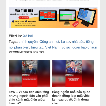
Filed in:
Xã hội
Tags:
chính quyền
,
Công an
,
hot
,
Lo sợ
,
nhà báo
,
tiếng
nói phản biện
,
triệu tập
,
Việt Nam
,
võ sư
,
đoàn bảo châun
RECOMMENDED FOR YOU
EVN – Vì sao tiền điện tăng
Hàng nghìn nhà báo quốc
nhưng người dân vẫn phải
doanh đồng loạt mất việc
chịu cảnh mất điện giữa
làm sau quyết định đóng
trưa hè?
cửa