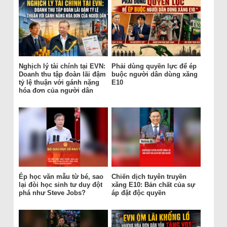
Nghịch lý tài chính tại EVN:
Phải dùng quyền lực để ép
Doanh thu tập đoàn lãi đậm
buộc người dân dùng xăng
tỷ lệ thuận với gánh nặng
E10
hóa đơn của người dân
Ép học văn mẫu từ bé, sao
Chiến dịch tuyên truyền
lại đòi học sinh tư duy đột
xăng E10: Bản chất của sự
phá như Steve Jobs?
áp đặt độc quyền