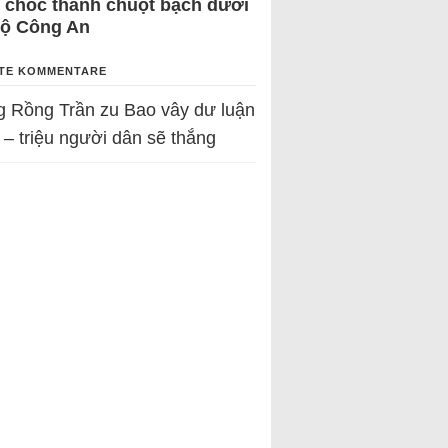
 chốc thành chuột bạch dưới
Bộ Công An
TE KOMMENTARE
g Rồng Trần
zu
Bao vây dư luận
 – triệu người dân sẽ thắng