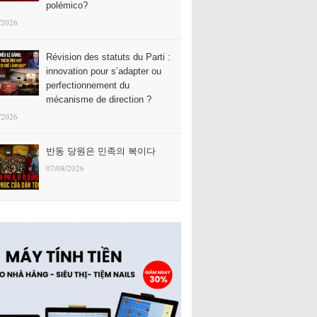
polémico?
/2026
Révision des statuts du Parti :
innovation pour s’adapter ou
perfectionnement du
mécanisme de direction ?
/2026
반동 당원은 민족의 복이다
07/08/2026