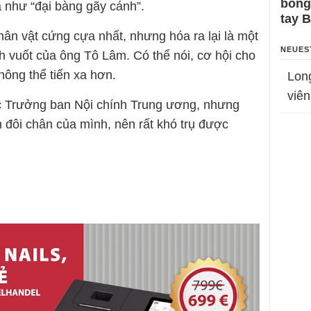
bỗng
 như “đại bàng gãy cánh”.
tay 
ân vật cứng cựa nhất, nhưng hóa ra lại là một
NEUES
h vuốt của ông Tô Lâm. Có thể nói, cơ hội cho
hông thể tiến xa hơn.
Lon
viên
c Trưởng ban Nội chính Trung ương, nhưng
 đôi chân của mình, nên rất khó trụ được