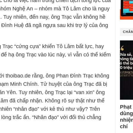
 cho là việc nằm trong chiến dịch tổng lực của
 nhóm Nghệ An – nhóm mà Tô Lâm cho là nguy
. Tuy nhiên, đến nay, ông Trạc vẫn không hề
 Đình Huệ đã ngã ngựa sau khi trợ lý của ông
CHÂM
 Trạc “cứng cựa” khiến Tô Lâm bất lực, hay
để hạ ông Trạc vào lúc này, vì vẫn có thể kiểm
với thoibao.de rằng, ông Phan Đình Trạc không
hạm Minh Chính. Tử huyệt của ông Trạc đã bị
ăn Yên. Tuy nhiên, ông Trạc lại “van xin” ông
Lâm đã chấp nhận. Không rõ sự thật như thế
Phạt
 nhiên “nhân đạo” với kẻ thù như vậy? Trên
dùng
lòng trắc ẩn. “Nhân đạo” với đối thủ chẳng
nhiệ
chí