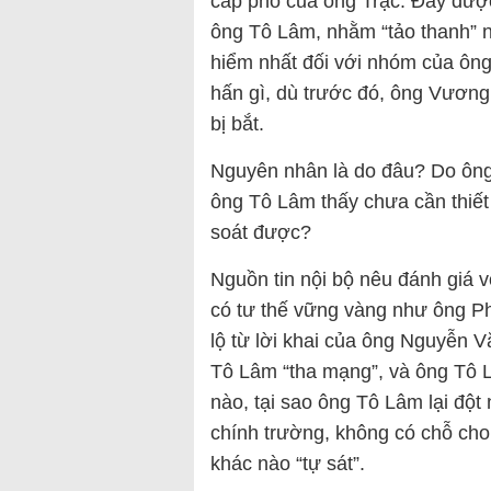
cấp phó của ông Trạc. Đây được
ông Tô Lâm, nhằm “tảo thanh”
hiểm nhất đối với nhóm của ông
hấn gì, dù trước đó, ông Vương
bị bắt.
Nguyên nhân là do đâu? Do ông
ông Tô Lâm thấy chưa cần thiết 
soát được?
Nguồn tin nội bộ nêu đánh giá 
có tư thế vững vàng như ông P
lộ từ lời khai của ông Nguyễn V
Tô Lâm “tha mạng”, và ông Tô 
nào, tại sao ông Tô Lâm lại đột
chính trường, không có chỗ cho 
khác nào “tự sát”.