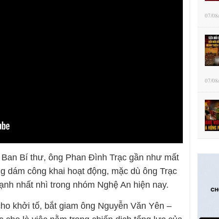
07/08
07/08
 Ban Bí thư, ông Phan Đình Trạc gần như mất
ông dám công khai hoạt động, mặc dù ông Trạc
ạnh nhất nhì trong nhóm Nghệ An hiện nay.
cho khởi tố, bắt giam ông Nguyễn Văn Yên –