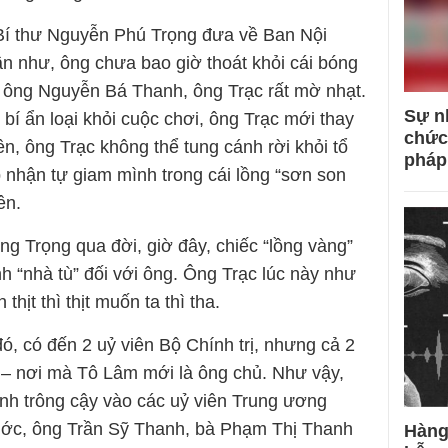
Bí thư Nguyễn Phú Trọng đưa về Ban Nội
 như, ông chưa bao giờ thoát khỏi cái bóng
 ông Nguyễn Bá Thanh, ông Trạc rất mờ nhạt.
Sự n
 bí ẩn loại khỏi cuộc chơi, ông Trạc mới thay
chức
ên, ông Trạc không thể tung cánh rời khỏi tổ
pháp
 nhận tự giam mình trong cái lồng “sơn son
ên.
g Trọng qua đời, giờ đây, chiếc “lồng vàng”
nh “nhà tù” đối với ông. Ông Trạc lúc này như
hịt thì thịt muốn ta thì tha.
, có đến 2 uỷ viên Bộ Chính trị, nhưng cả 2
 – nơi mà Tô Lâm mới là ông chủ. Như vậy,
nh trông cậy vào các uỷ viên Trung ương
ớc, ông Trần Sỹ Thanh, bà Phạm Thị Thanh
Hàng