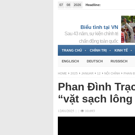
07
08
2026
Headline:
Tin bà Nguyễn Thị Thanh Nhàn đang ẩn náu tại Đức
Biểu tình tại VN
Sau 43 năm, sự kiện chính trị
chấn động toàn quốc
TRANG CHỦ
CHÍNH TRỊ
KINH TẾ
ENGLISCH
DEUTSCH
RUSSISCH
HOME
2025
JANUAR
12
NỘI CHÍNH
PHAN Đ
Phan Đình Trạc
“vặt sạch lông
12/01/2025
|
|
10.693