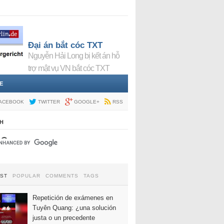
Đại án bắt cóc TXT
Nguyễn Hải Long bị kết án hỗ
trợ mật vụ VN bắt cóc TXT
E
ACEBOOK
TWITTER
GOOGLE+
RSS
H
EST
POPULAR
COMMENTS
TAGS
Repetición de exámenes en
Tuyên Quang: ¿una solución
justa o un precedente