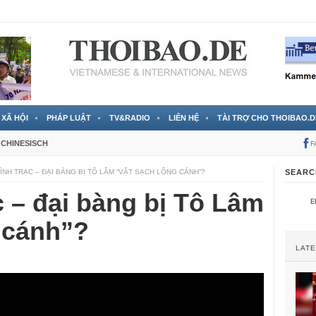
 đã được chính thức xác nhận
3 Jahren ago
XÃ HỘI
PHÁP LUẬT
TV&RADIO
LIÊN HỆ
TÀI TRỢ CHO THOIBAO.D
CHINESISCH
F
ÌNH TRẠC – ĐẠI BÀNG BỊ TÔ LÂM “VẶT SẠCH LÔNG CÁNH”?
SEARC
 – đại bàng bị Tô Lâm
 cánh”?
LAT