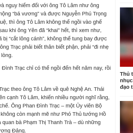
và nguy hiểm đối với ông Tô Lâm như ông
mộng “bá vương” và được Nguyễn Phú Trọng
uệ, thì ông Tô Lâm không thể ngồi vào ghế
sau khi ông Yên đã “khai” hết, thì xem như,
ã bị “cắt lông cánh”, không thể tung bay được
ông Trạc phải biết thân biết phận, phải “đi nhẹ
 lòng.
 Đình Trạc chỉ có thể ngồi đến hết năm nay, rồi
Thủ 
nhục 
đạo 
Trạc theo ông Tô Lâm về quê Nghệ An. Thái
ên cạnh Tô Lâm, khiến nhiều người nghĩ rằng,
chế. Ông Phan Đình Trạc – một Ủy viên Bộ
đã không còn mạnh mẽ như Phó Thủ tướng Hồ
ả quan bà Phạm Thị Thanh Trà – dù những
 ương Đảng.