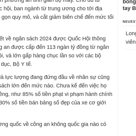
n phương án tinh giản bộ máy. Cho dù từ
bỗng
tay 
c hội, ban ngành từ trung ương cho tới địa
 gọn quy mô, và cắt giảm biên chế đến mức tối
NEUES
Lon
uyết về ngân sách 2024 được Quốc Hội thông
viên
g an được cấp đến 113 ngàn tỷ đồng từ ngân
i, và lớn gấp hàng chục lần so với các bộ
dục, Bộ Y tế.
 là lực lượng đang đứng đầu về nhân sự cũng
sách lớn đến mức nào. Chưa kể đến việc họ
riêng, như 85% số tiền phạt vi phạm hành chính
 30% số tiền bán bảng số đẹp của xe cơ giới
cường quốc về công an không quốc gia nào có