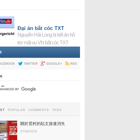
Đại án bắt cóc TXT
Nguyễn Hải Long bị kết án hỗ
trợ mật vụ VN bắt cóc TXT
E
ACEBOOK
TWITTER
GOOGLE+
RSS
H
EST
POPULAR
COMMENTS
TAGS
關於雲村的貼文接連消失
07/08/2026