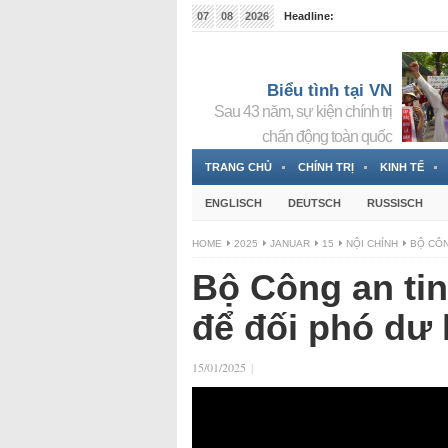
07
08
2026
Headline:
Tin bà Nguyễn Thị Thanh Nhàn đang ẩn náu tại Đức
Biểu tình tại VN
Sau 43 năm, sự kiện chính trị
chấn động toàn quốc
TRANG CHỦ
CHÍNH TRỊ
KINH TẾ
ENGLISCH
DEUTSCH
RUSSISCH
HOME
2025
JANUAR
15
NỘI CHÍNH
BỘ CÔN
Bộ Công an tin
để đối phó dư 
15/01/2025
|