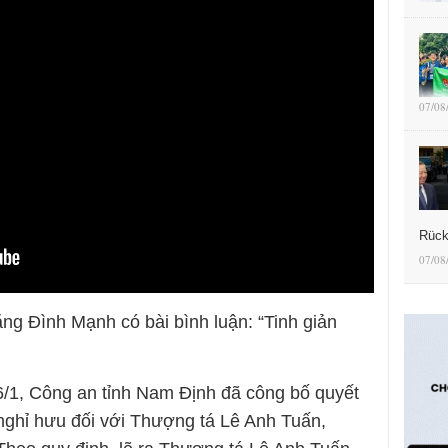
07/08
Rück
07/08
ng Đình Mạnh có bài bình luận: “Tinh giản
 6/1, Công an tỉnh Nam Định đã công bố quyết
 nghỉ hưu đối với Thượng tá Lê Anh Tuấn,