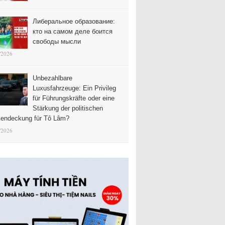
Либеральное образование:
кто на самом деле боится
свободы мысли
/2026
Unbezahlbare
Luxusfahrzeuge: Ein Privileg
für Führungskräfte oder eine
Stärkung der politischen
endeckung für Tô Lâm?
/2026