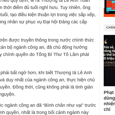
heo quy định, lẽ ra Thượng tá Lê Anh Tuấn
 thời điểm đủ tuổi nghỉ hưu. Tuy nhiên, ông
uổi, tạo điều kiện thuận lợi trong việc sắp xếp,
động nhân sự phục vụ Đại hội Đảng các cấp
CHÂM
 trên được truyền thông trong nước chính thức
 cán bộ ngành công an, đã chủ động hưởng
áy chính quyền do Tổng Bí Thư Tô Lâm phát
 phải bất ngờ hơn, khi biết Thượng tá Lê Anh
 và duy nhất của ngành công an, thực hiện chủ
uyền. Đồng thời, cũng không phải là tinh giản
Phạt
 nguyện.
dùng
nhiệ
việc ngành công an đã “Bình chân như vại” trước
chí
nh quyền, nhất là trong bối cảnh ngành này