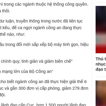
ì trong các ngành thuộc hệ thống công quyền.
 thôi.
dư luận, truyền thông trong nước đã liên tục
ất kêu, để ca ngợi ngành công an đang thực
thế nào, như:
ầu trong đổi mới sắp xếp bộ máy tinh gọn, hiệu
Thủ 
chính quy, tinh giản và giảm biên chế”
nhục 
đạo 
h mạng lớn của Bộ Công an”
cho biết ngành công an đã thực hiện giải thể 6
ục và gần 300 đơn vị cấp phòng, giảm 279 đơn
ội.
 lãnh đạo cấp Cục, hơn 1.500 người lãnh đạo