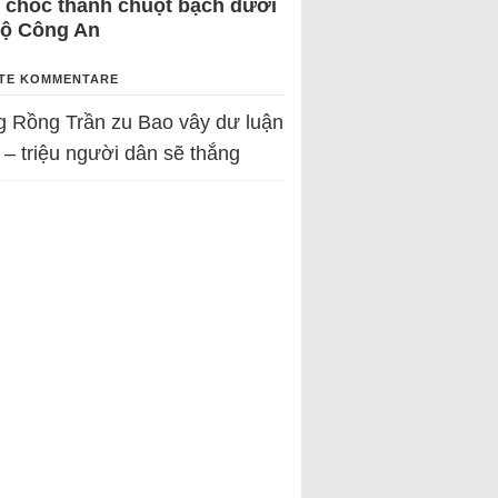
 chốc thành chuột bạch dưới
Bộ Công An
TE KOMMENTARE
g Rồng Trần
zu
Bao vây dư luận
 – triệu người dân sẽ thắng