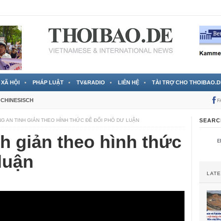
 đã được chính thức xác nhận
3 Jahren ago
XÃ HỘI
PHÁP LUẬT
TV&RADIO
LIÊN HỆ
TÀI TRỢ CHO THOIBAO.D
CHINESISCH
F
G AN TINH GIẢN THEO HÌNH THỨC ĐỂ ĐỐI PHÓ DƯ LUẬN
SEARC
h giản theo hình thức
luận
LAT