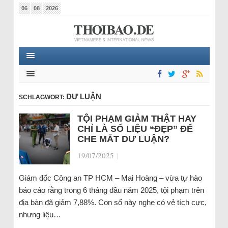
06
08
2026
DƯ LUẬN
SCHLAGWORT:
TỘI PHẠM GIẢM THẬT HAY
CHỈ LÀ SỐ LIỆU “ĐẸP” ĐỂ
CHE MẮT DƯ LUẬN?
19/07/2025
|
Giám đốc Công an TP HCM – Mai Hoàng – vừa tự hào
báo cáo rằng trong 6 tháng đầu năm 2025, tội phạm trên
địa bàn đã giảm 7,88%. Con số này nghe có vẻ tích cực,
nhưng liệu…