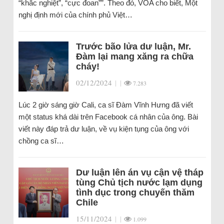
“khắc nghiệt”, “cực đoan””. Theo đó, VOA cho biết, Một
nghị định mới của chính phủ Việt…
Trước bão lửa dư luận, Mr.
Đàm lại mang xăng ra chữa
cháy!
02/12/2024
|
|
7.283
Lúc 2 giờ sáng giờ Cali, ca sĩ Đàm Vĩnh Hưng đã viết
một status khá dài trên Facebook cá nhân của ông. Bài
viết này đáp trả dư luận, về vụ kiện tụng của ông với
chồng ca sĩ…
Dư luận lên án vụ cận vệ tháp
tùng Chủ tịch nước lạm dụng
tình dục trong chuyến thăm
Chile
15/11/2024
|
|
1.099