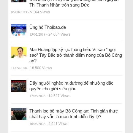
Thị Thanh Nhàn trốn sang Đức!
06/08/2023
- 5.164 Views
Ủng hộ Thoibao.de
15/02/2018
- 24.054 Views
Mai Hoàng lập kỷ lục thăng tiến: Vì sao “ngôi
sao” Tây Bắc trở thành điểm nóng của Bộ Công
an?
11/05/2026
- 18.500 Views
Đẩy người nghèo ra đường để nhường đặc
quyền cho giới siêu giàu
17/06/2026
- 14.527 Views
Thanh lọc bộ máy Bộ Công an: Tinh giản thực
chất hay vẫn là màn trình diễn lấy lệ?
16/06/2026
- 4.941 Views