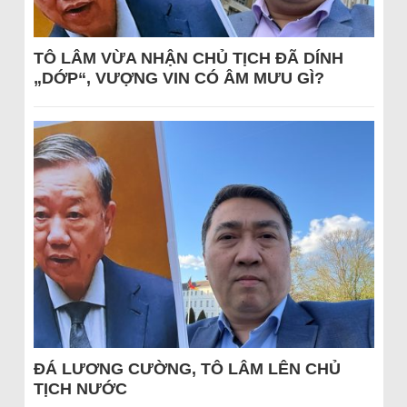
TÔ LÂM VỪA NHẬN CHỦ TỊCH ĐÃ DÍNH
„DỚP“, VƯỢNG VIN CÓ ÂM MƯU GÌ?
ĐÁ LƯƠNG CƯỜNG, TÔ LÂM LÊN CHỦ
TỊCH NƯỚC