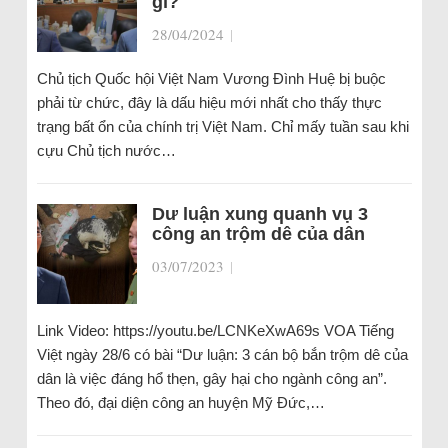
gì?
28/04/2024
|
Chủ tịch Quốc hội Việt Nam Vương Đình Huệ bị buộc
phải từ chức, đây là dấu hiệu mới nhất cho thấy thực
trạng bất ổn của chính trị Việt Nam. Chỉ mấy tuần sau khi
cựu Chủ tịch nước…
Dư luận xung quanh vụ 3
công an trộm dê của dân
03/07/2023
|
Link Video: https://youtu.be/LCNKeXwA69s VOA Tiếng
Việt ngày 28/6 có bài “Dư luận: 3 cán bộ bắn trộm dê của
dân là việc đáng hổ thẹn, gây hại cho ngành công an”.
Theo đó, đại diện công an huyện Mỹ Đức,…