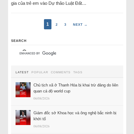
gia của trẻ em vào Dự thảo Luật Đất…
1
2
3
NEXT →
SEARCH
LATEST
POPULAR
COMMENTS
TAGS
Chủ tịch xã ở Thanh Hóa bị khai trừ đảng do liên
quan cá độ world cup
06/08/2026
Giám đốc sở Khoa học và ông nghệ bắc ninh bị
khởi tố
06/08/2026