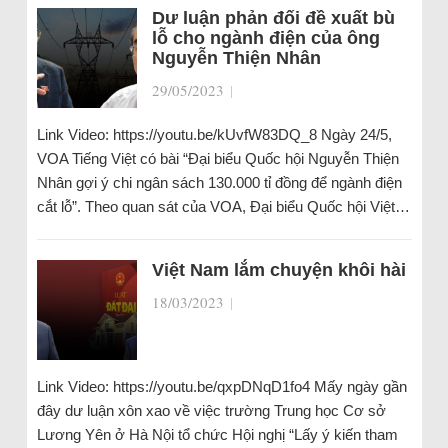
Dư luận phản đối đề xuất bù
lỗ cho ngành điện của ông
Nguyễn Thiện Nhân
29/05/2023
|
Link Video: https://youtu.be/kUvfW83DQ_8 Ngày 24/5,
VOA Tiếng Việt có bài “Đại biểu Quốc hội Nguyễn Thiện
Nhân gợi ý chi ngân sách 130.000 tỉ đồng để ngành điện
cắt lỗ”. Theo quan sát của VOA, Đại biểu Quốc hội Việt…
Việt Nam lắm chuyện khôi hài
18/03/2023
|
Link Video: https://youtu.be/qxpDNqD1fo4 Mấy ngày gần
đây dư luận xôn xao về việc trường Trung học Cơ sở
Lương Yên ở Hà Nội tổ chức Hội nghị “Lấy ý kiến tham